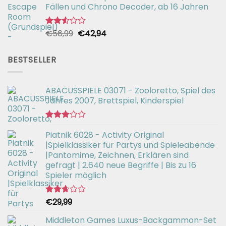
Fällen und Chrono Decoder, ab 16 Jahren
Ursprünglicher
Aktueller
€
56,99
€
42,94
Bewertet
mit
Preis
Preis
2.51
war:
ist:
von 5
BESTSELLER
€56,99
€42,94.
ABACUSSPIELE 03071 - Zooloretto, Spiel des
Jahres 2007, Brettspiel, Kinderspiel
Bewertet
Piatnik 6028 - Activity Original
mit
3.02
|Spielklassiker für Partys und Spieleabende
von 5
|Pantomime, Zeichnen, Erklären sind
gefragt | 2.640 neue Begriffe | Bis zu 16
Spieler möglich
€
29,99
Bewertet
mit
2.66
Middleton Games Luxus-Backgammon-Set
von 5