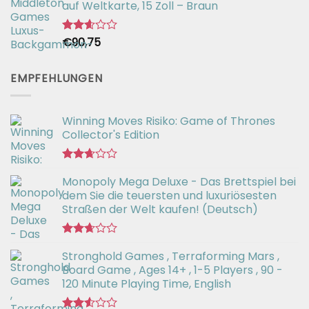
auf Weltkarte, 15 Zoll – Braun
€
90,75
Bewertet
mit
2.61
von 5
EMPFEHLUNGEN
Winning Moves Risiko: Game of Thrones
Collector's Edition
Bewertet
Monopoly Mega Deluxe - Das Brettspiel bei
mit
2.66
dem Sie die teuersten und luxuriösesten
von 5
Straßen der Welt kaufen! (Deutsch)
Bewertet
Stronghold Games , Terraforming Mars ,
mit
2.64
Board Game , Ages 14+ , 1-5 Players , 90 -
von 5
120 Minute Playing Time, English