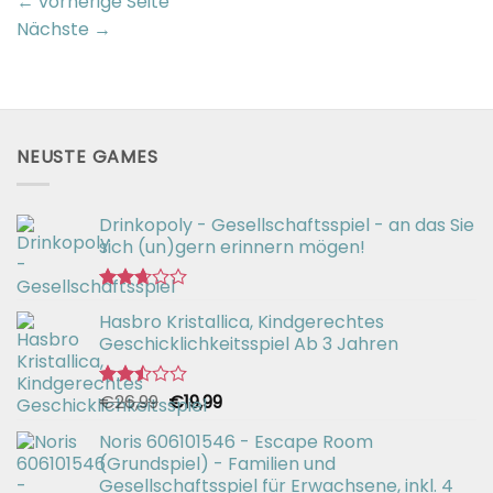
←
vorherige Seite
Nächste
→
NEUSTE GAMES
Drinkopoly - Gesellschaftsspiel - an das Sie
sich (un)gern erinnern mögen!
Bewertet
Hasbro Kristallica, Kindgerechtes
mit
2.67
Geschicklichkeitsspiel Ab 3 Jahren
von 5
Ursprünglicher
Aktueller
€
26,99
€
19,99
Bewertet
mit
Preis
Preis
2.49
Noris 606101546 - Escape Room
war:
ist:
von 5
(Grundspiel) - Familien und
€26,99
€19,99.
Gesellschaftsspiel für Erwachsene, inkl. 4