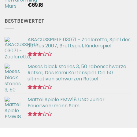
€
69,18
Bewertet
mit
2.54
von 5
BESTBEWERTET
ABACUSSPIELE 03071 - Zooloretto, Spiel des
Jahres 2007, Brettspiel, Kinderspiel
Bewertet
Moses black stories 3, 50 rabenschwarze
mit
3.02
Rätsel, Das Krimi Kartenspiel: Die 50
von 5
ultimativen schwarzen Rätsel
Bewertet
Mattel Spiele FMW18 UNO Junior
mit
3.00
Feuerwehrmann Sam
von 5
Bewertet
mit
2.98
von 5