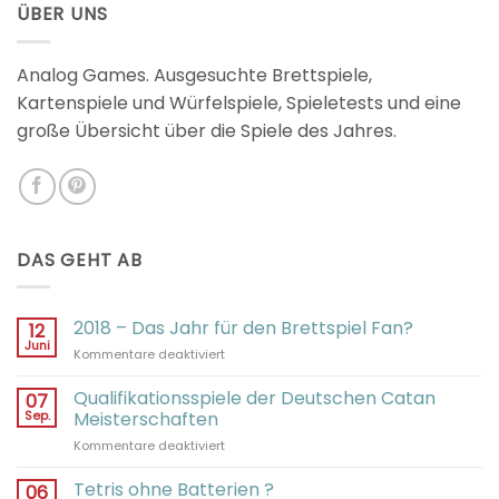
ÜBER UNS
Analog Games. Ausgesuchte Brettspiele,
Kartenspiele und Würfelspiele, Spieletests und eine
große Übersicht über die Spiele des Jahres.
DAS GEHT AB
2018 – Das Jahr für den Brettspiel Fan?
12
Juni
für
Kommentare deaktiviert
2018
–
Qualifikationsspiele der Deutschen Catan
07
Das
Sep.
Meisterschaften
Jahr
für
Kommentare deaktiviert
für
Qualifikationsspiele
den
der
Tetris ohne Batterien ?
Brettspiel
06