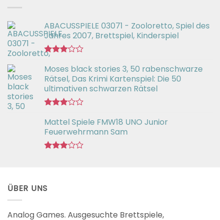
ABACUSSPIELE 03071 - Zooloretto, Spiel des
Jahres 2007, Brettspiel, Kinderspiel
Bewertet
Moses black stories 3, 50 rabenschwarze
mit
3.02
Rätsel, Das Krimi Kartenspiel: Die 50
von 5
ultimativen schwarzen Rätsel
Bewertet
Mattel Spiele FMW18 UNO Junior
mit
3.00
Feuerwehrmann Sam
von 5
Bewertet
mit
2.98
von 5
ÜBER UNS
Analog Games. Ausgesuchte Brettspiele,