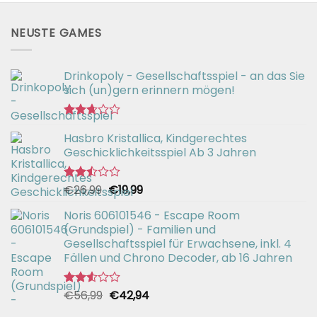
NEUSTE GAMES
Drinkopoly - Gesellschaftsspiel - an das Sie
sich (un)gern erinnern mögen!
Bewertet
Hasbro Kristallica, Kindgerechtes
mit
2.67
Geschicklichkeitsspiel Ab 3 Jahren
von 5
Ursprünglicher
Aktueller
€
26,99
€
19,99
Bewertet
mit
Preis
Preis
2.49
Noris 606101546 - Escape Room
war:
ist:
von 5
(Grundspiel) - Familien und
€26,99
€19,99.
Gesellschaftsspiel für Erwachsene, inkl. 4
Fällen und Chrono Decoder, ab 16 Jahren
Ursprünglicher
Aktueller
€
56,99
€
42,94
Bewertet
mit
Preis
Preis
2.51