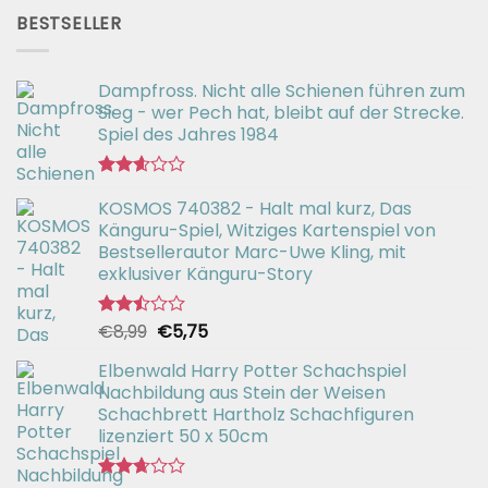
war:
ist:
von 5
BESTSELLER
€56,99
€42,94.
Dampfross. Nicht alle Schienen führen zum
Sieg - wer Pech hat, bleibt auf der Strecke.
Spiel des Jahres 1984
Bewertet
KOSMOS 740382 - Halt mal kurz, Das
mit
2.57
Känguru-Spiel, Witziges Kartenspiel von
von 5
Bestsellerautor Marc-Uwe Kling, mit
exklusiver Känguru-Story
Ursprünglicher
Aktueller
€
8,99
€
5,75
Bewertet
mit
Preis
Preis
2.50
Elbenwald Harry Potter Schachspiel
war:
ist:
von 5
Nachbildung aus Stein der Weisen
€8,99
€5,75.
Schachbrett Hartholz Schachfiguren
lizenziert 50 x 50cm