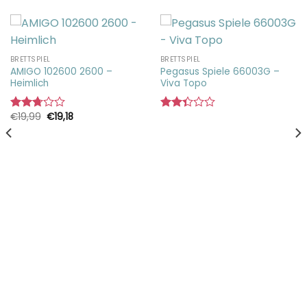
BRETTSPIEL
BRETTSPIEL
AMIGO 102600 2600 –
Pegasus Spiele 66003G –
Heimlich
Viva Topo
Ursprünglicher
Aktueller
€
19,99
€
19,18
Bewertet
Bewertet
Preis
Preis
mit
mit
war:
ist:
2.73
2.35
€19,99
€19,18.
von 5
von
5