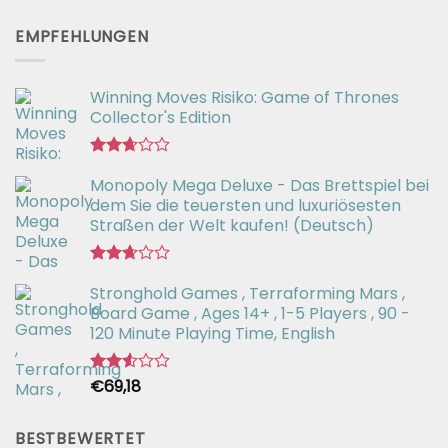
Bewertet
mit
EMPFEHLUNGEN
2.66
von 5
Winning Moves Risiko: Game of Thrones
Collector's Edition
Bewertet
Monopoly Mega Deluxe - Das Brettspiel bei
mit
2.66
dem Sie die teuersten und luxuriösesten
von 5
Straßen der Welt kaufen! (Deutsch)
Bewertet
Stronghold Games , Terraforming Mars ,
mit
2.64
Board Game , Ages 14+ , 1-5 Players , 90 -
von 5
120 Minute Playing Time, English
€
69,18
Bewertet
mit
2.54
von 5
BESTBEWERTET