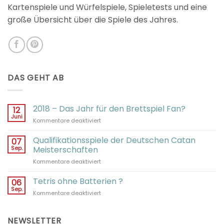
Kartenspiele und Würfelspiele, Spieletests und eine
große Übersicht über die Spiele des Jahres.
DAS GEHT AB
2018 – Das Jahr für den Brettspiel Fan?
12
Juni
für
Kommentare deaktiviert
2018
–
Qualifikationsspiele der Deutschen Catan
07
Das
Sep.
Meisterschaften
Jahr
für
Kommentare deaktiviert
für
Qualifikationsspiele
den
der
Tetris ohne Batterien ?
Brettspiel
06
Deutschen
Fan?
Sep.
für
Kommentare deaktiviert
Catan
Tetris
Meisterschaften
ohne
Batterien
NEWSLETTER