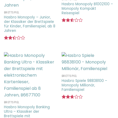
Hasbro Monopoly B1002100 –
Monopoly Kompakt
Reisespiel
BRETTSPIEL
Hasbro Monopoly – Junior,
der Klassiker der Brettspiele
für Kinder, Familienspiel, ab 8
Bewertet
Jahren
mit
2.54
von 5
Bewertet
mit
2.40
von
5
BRETTSPIEL
Hasbro Spiele 98838100 –
Monopoly Millionär,
Familienspiel
BRETTSPIEL
Bewertet
Hasbro Monopoly Banking
mit
Ultra – Klassiker der
2.69
Brettspiele mit
von 5