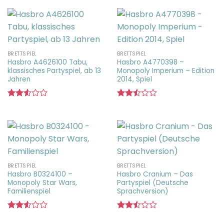
mit
mit
1.44
2.51
von
von 5
5
BRETTSPIEL
BRETTSPIEL
Hasbro A4626100 Tabu,
Hasbro A4770398 –
klassisches Partyspiel, ab 13
Monopoly Imperium – Edition
Jahren
2014, Spiel
Bewertet
Bewertet
mit
mit
2.52
2.50
von 5
von 5
BRETTSPIEL
BRETTSPIEL
Hasbro B0324100 –
Hasbro Cranium – Das
Monopoly Star Wars,
Partyspiel (Deutsche
Familienspiel
Sprachversion)
Bewertet
Bewertet