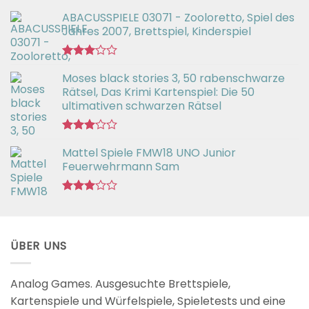
ABACUSSPIELE 03071 - Zooloretto, Spiel des
Jahres 2007, Brettspiel, Kinderspiel
Bewertet
Moses black stories 3, 50 rabenschwarze
mit
3.02
Rätsel, Das Krimi Kartenspiel: Die 50
von 5
ultimativen schwarzen Rätsel
Bewertet
Mattel Spiele FMW18 UNO Junior
mit
3.00
Feuerwehrmann Sam
von 5
Bewertet
mit
2.98
von 5
ÜBER UNS
Analog Games. Ausgesuchte Brettspiele,
Kartenspiele und Würfelspiele, Spieletests und eine