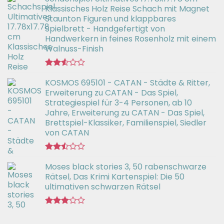
Klassisches Holz Reise Schach mit Magnet
Staunton Figuren und klappbares
Spielbrett - Handgefertigt von
Handwerkern in feines Rosenholz mit einem
Walnuss-Finish
Bewertet
KOSMOS 695101 - CATAN - Städte & Ritter,
mit
2.51
Erweiterung zu CATAN - Das Spiel,
von 5
Strategiespiel für 3-4 Personen, ab 10
Jahre, Erweiterung zu CATAN - Das Spiel,
Brettspiel-Klassiker, Familienspiel, Siedler
von CATAN
Bewertet
Moses black stories 3, 50 rabenschwarze
mit
2.50
Rätsel, Das Krimi Kartenspiel: Die 50
von 5
ultimativen schwarzen Rätsel
Bewertet
mit