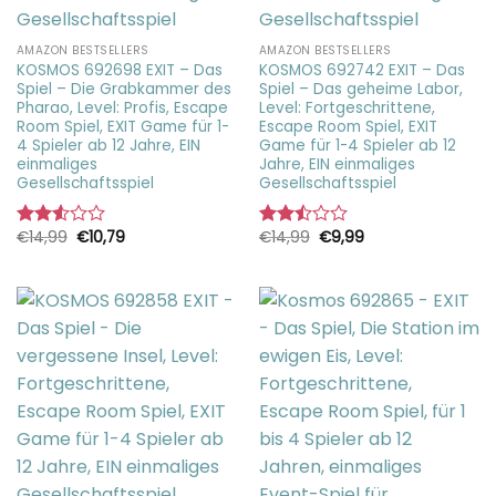
AMAZON BESTSELLERS
AMAZON BESTSELLERS
KOSMOS 692698 EXIT – Das
KOSMOS 692742 EXIT – Das
Spiel – Die Grabkammer des
Spiel – Das geheime Labor,
Pharao, Level: Profis, Escape
Level: Fortgeschrittene,
Room Spiel, EXIT Game für 1-
Escape Room Spiel, EXIT
4 Spieler ab 12 Jahre, EIN
Game für 1-4 Spieler ab 12
einmaliges
Jahre, EIN einmaliges
Gesellschaftsspiel
Gesellschaftsspiel
Ursprünglicher
Aktueller
Ursprünglicher
Aktueller
€
14,99
€
10,79
€
14,99
€
9,99
Bewertet
Bewertet
Preis
Preis
Preis
Preis
mit
mit
war:
ist:
war:
ist:
2.52
2.51
€14,99
€10,79.
€14,99
€9,99.
von 5
von 5