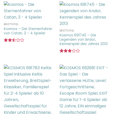
von 5
BRETTSPIEL
Kosmos – Die Sternenfahrer
BRETTSPIEL
von Catan, 3 – 4 Spieler
Kosmos 691745 – Die
Legenden von Andor,
Kennerspiel des Jahres 2013
Bewertet
mit
2.49
Bewertet
von 5
mit
2.77
von 5