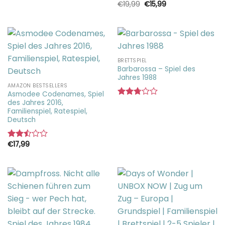
mit
Ursprünglicher
Aktueller
war:
ist:
€
19,99
€
15,99
Bewertet
2.73
Preis
Preis
€19,99
€19,18.
mit
war:
ist:
von 5
2.45
€19,99
€15,99.
von
5
BRETTSPIEL
Barbarossa – Spiel des
Jahres 1988
AMAZON BESTSELLERS
Asmodee Codenames, Spiel
des Jahres 2016,
Bewertet
Familienspiel, Ratespiel,
mit
Deutsch
2.71
von 5
€
17,99
Bewertet
mit
2.51
von 5