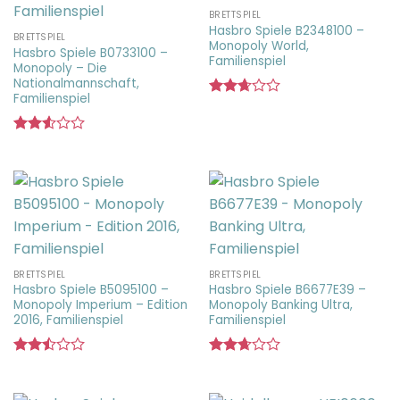
BRETTSPIEL
Hasbro Spiele B2348100 –
BRETTSPIEL
Monopoly World,
Hasbro Spiele B0733100 –
Familienspiel
Monopoly – Die
Nationalmannschaft,
Familienspiel
Bewertet
mit
2.66
Bewertet
von 5
mit
2.54
von 5
BRETTSPIEL
BRETTSPIEL
Hasbro Spiele B5095100 –
Hasbro Spiele B6677E39 –
Monopoly Imperium – Edition
Monopoly Banking Ultra,
2016, Familienspiel
Familienspiel
Bewertet
Bewertet
mit
mit
2.50
2.65