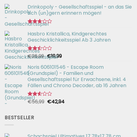
Drinkopoly - Gesellschaftsspiel - an das Sie
sich (un)gern erinnern mögen!
Bewertet
Hasbro Kristallica, Kindgerechtes
mit
2.67
Geschicklichkeitsspiel Ab 3 Jahren
von 5
Ursprünglicher
Aktueller
€
26,99
€
19,99
Bewertet
mit
Preis
Preis
2.49
Noris 606101546 - Escape Room
war:
ist:
von 5
(Grundspiel) - Familien und
€26,99
€19,99.
Gesellschaftsspiel für Erwachsene, inkl. 4
Fällen und Chrono Decoder, ab 16 Jahren
Ursprünglicher
Aktueller
€
56,99
€
42,94
Bewertet
mit
Preis
Preis
2.51
war:
ist:
von 5
BESTSELLER
€56,99
€42,94.
Schachspiel Ultimatives 17.78x17.78 cm