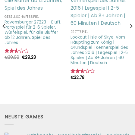
GESELLSCHAFTSSPIEL
Ravensburger 27223 – Bluff,
Partyspiel für 2-6 Spieler,
Würfelspiel, für alle Bluffer
BRETTSPIEL
Lookout | Isle of Skye: Vom
ab 12 Jahren, Spiel des
Häuptling zum König |
Jahres
Grundspiel | Kennerspiel des
Jahres 2016 | Legespiel | 2-5
Ursprünglicher
Aktueller
€
39,99
€
29,28
Spieler | Ab 8+ Jahren | 60
Bewertet
Preis
Preis
Minuten | Deutsch
mit
war:
ist:
2.57
€39,99
€29,28.
von 5
€
32,78
Bewertet
mit
2.54
von 5
NEUSTE GAMES