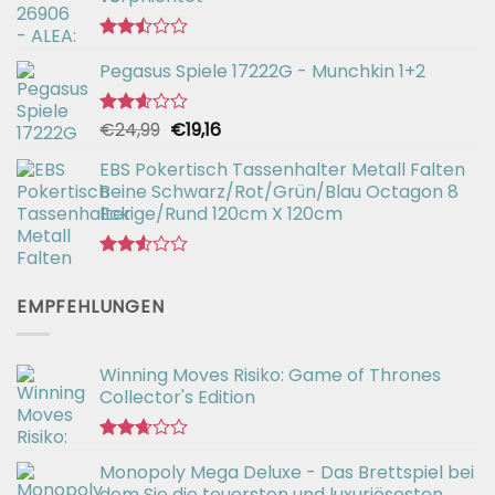
Bewertet
Pegasus Spiele 17222G - Munchkin 1+2
mit
2.49
von 5
Ursprünglicher
Aktueller
€
24,99
€
19,16
Bewertet
mit
Preis
Preis
2.57
EBS Pokertisch Tassenhalter Metall Falten
war:
ist:
von 5
Beine Schwarz/Rot/Grün/Blau Octagon 8
€24,99
€19,16.
Eckige/Rund 120cm X 120cm
Bewertet
mit
EMPFEHLUNGEN
2.51
von 5
Winning Moves Risiko: Game of Thrones
Collector's Edition
Bewertet
Monopoly Mega Deluxe - Das Brettspiel bei
mit
2.66
dem Sie die teuersten und luxuriösesten