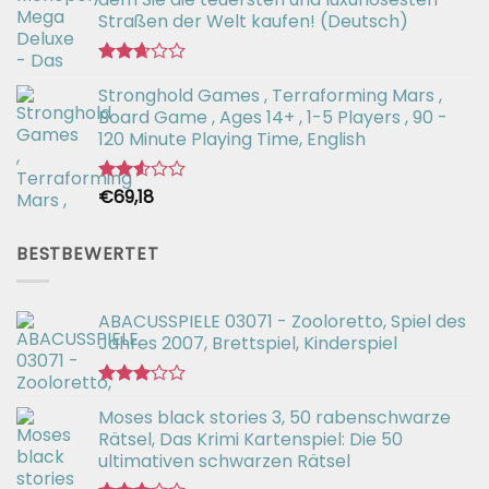
von 5
Straßen der Welt kaufen! (Deutsch)
Bewertet
Stronghold Games , Terraforming Mars ,
mit
2.64
Board Game , Ages 14+ , 1-5 Players , 90 -
von 5
120 Minute Playing Time, English
€
69,18
Bewertet
mit
2.54
von 5
BESTBEWERTET
ABACUSSPIELE 03071 - Zooloretto, Spiel des
Jahres 2007, Brettspiel, Kinderspiel
Bewertet
Moses black stories 3, 50 rabenschwarze
mit
3.02
Rätsel, Das Krimi Kartenspiel: Die 50
von 5
ultimativen schwarzen Rätsel