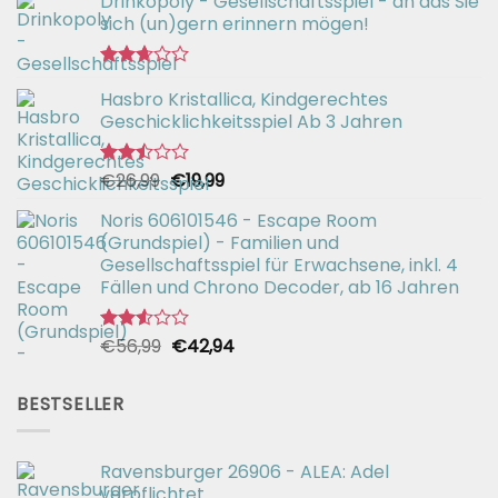
Drinkopoly - Gesellschaftsspiel - an das Sie
sich (un)gern erinnern mögen!
Bewertet
Hasbro Kristallica, Kindgerechtes
mit
2.67
Geschicklichkeitsspiel Ab 3 Jahren
von 5
Ursprünglicher
Aktueller
€
26,99
€
19,99
Bewertet
mit
Preis
Preis
2.49
Noris 606101546 - Escape Room
war:
ist:
von 5
(Grundspiel) - Familien und
€26,99
€19,99.
Gesellschaftsspiel für Erwachsene, inkl. 4
Fällen und Chrono Decoder, ab 16 Jahren
Ursprünglicher
Aktueller
€
56,99
€
42,94
Bewertet
mit
Preis
Preis
2.51
war:
ist:
von 5
BESTSELLER
€56,99
€42,94.
Ravensburger 26906 - ALEA: Adel
verpflichtet