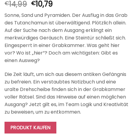
Ursprünglicher
Aktueller
14,99
10,79
€
€
Preis
Preis
Sonne, Sand und Pyramiden. Der Ausflug in das Grab
war:
ist:
des Tutanchamun ist überwältigend. Plötzlich allein.
€14,99
€10,79.
Auf der Suche nach dem Ausgang erklingt ein
merkwürdiges Geräusch. Eine Steintür schließt sich.
Eingesperrt in einer Grabkammer. Was geht hier
vor? Wo ist „hier“? Doch am wichtigsten: Gibt es
einen Ausweg?
Die Zeit läuft, um sich aus diesem antiken Gefängnis
zu befreien. Ein verstaubtes Notizbuch und eine
uralte Drehscheibe finden sich in der Grabkammer
voller Rätsel. Sind das Hinweise auf einen möglichen
Ausgang? Jetzt gilt es, im Team Logik und Kreativität
zu beweisen, um zu entkommen.
PRODUKT KAUFEN