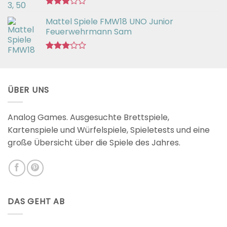
Bewertet
Mattel Spiele FMW18 UNO Junior
mit
3.00
Feuerwehrmann Sam
von 5
Bewertet
mit
2.98
von 5
ÜBER UNS
Analog Games. Ausgesuchte Brettspiele,
Kartenspiele und Würfelspiele, Spieletests und eine
große Übersicht über die Spiele des Jahres.
DAS GEHT AB