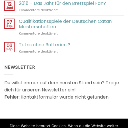
2018 – Das Jahr für den Brettspiel Fan?
12
Juni
für
Kommentare deaktiviert
2018
–
Qualifikationsspiele der Deutschen Catan
07
Das
Sep.
Meisterschaften
Jahr
für
Kommentare deaktiviert
für
Qualifikationsspiele
den
der
Tetris ohne Batterien ?
Brettspiel
06
Deutschen
Fan?
Sep.
für
Kommentare deaktiviert
Catan
Tetris
Meisterschaften
ohne
Batterien
NEWSLETTER
?
Du willst immer auf dem neusten Stand sein? Trage
dich für unseren Newsletter ein!
Fehler:
Kontaktformular wurde nicht gefunden.
Diese Website benutzt Cookies. Wenn du die Website weiter