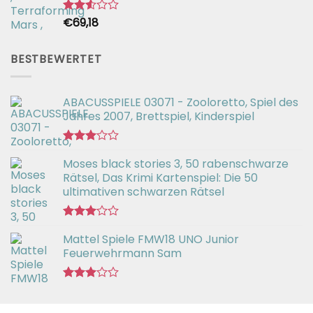
€
69,18
Bewertet
mit
2.54
von 5
BESTBEWERTET
ABACUSSPIELE 03071 - Zooloretto, Spiel des
Jahres 2007, Brettspiel, Kinderspiel
Bewertet
Moses black stories 3, 50 rabenschwarze
mit
3.02
Rätsel, Das Krimi Kartenspiel: Die 50
von 5
ultimativen schwarzen Rätsel
Bewertet
Mattel Spiele FMW18 UNO Junior
mit
3.00
Feuerwehrmann Sam
von 5
Bewertet
mit
2.98