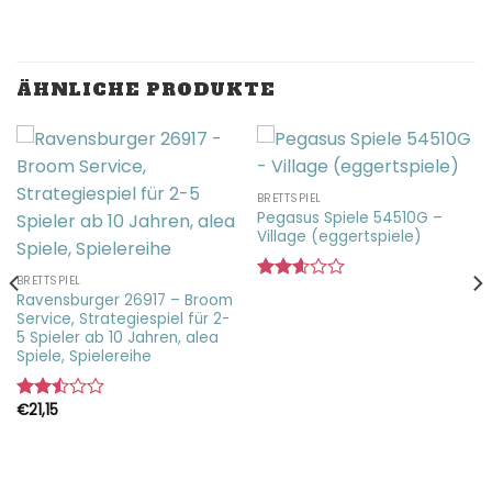
ÄHNLICHE PRODUKTE
BRETTSPIEL
Pegasus Spiele 54510G –
Village (eggertspiele)
BRETTSPIEL
Bewertet
Ravensburger 26917 – Broom
mit
Service, Strategiespiel für 2-
2.61
5 Spieler ab 10 Jahren, alea
von 5
Spiele, Spielereihe
€
21,15
Bewertet
mit
2.50
von 5