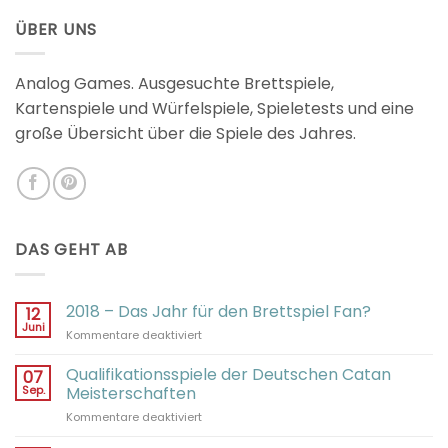
von 5
ÜBER UNS
Analog Games. Ausgesuchte Brettspiele,
Kartenspiele und Würfelspiele, Spieletests und eine
große Übersicht über die Spiele des Jahres.
DAS GEHT AB
2018 – Das Jahr für den Brettspiel Fan?
12
Juni
für
Kommentare deaktiviert
2018
–
Qualifikationsspiele der Deutschen Catan
07
Das
Sep.
Meisterschaften
Jahr
für
Kommentare deaktiviert
für
Qualifikationsspiele
den