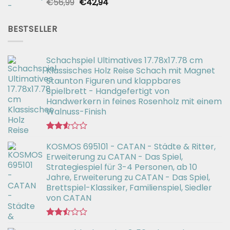
Ursprünglicher
Aktueller
€
56,99
€
42,94
Bewertet
mit
Preis
Preis
2.51
war:
ist:
von 5
BESTSELLER
€56,99
€42,94.
Schachspiel Ultimatives 17.78x17.78 cm
Klassisches Holz Reise Schach mit Magnet
Staunton Figuren und klappbares
Spielbrett - Handgefertigt von
Handwerkern in feines Rosenholz mit einem
Walnuss-Finish
Bewertet
KOSMOS 695101 - CATAN - Städte & Ritter,
mit
2.51
Erweiterung zu CATAN - Das Spiel,
von 5
Strategiespiel für 3-4 Personen, ab 10
Jahre, Erweiterung zu CATAN - Das Spiel,
Brettspiel-Klassiker, Familienspiel, Siedler
von CATAN
Bewertet