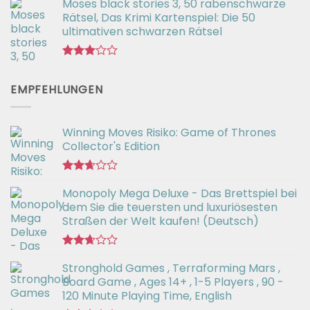
Moses black stories 3, 50 rabenschwarze
mit
2.50
Rätsel, Das Krimi Kartenspiel: Die 50
von 5
ultimativen schwarzen Rätsel
Bewertet
mit
EMPFEHLUNGEN
3.00
von 5
Winning Moves Risiko: Game of Thrones
Collector's Edition
Bewertet
Monopoly Mega Deluxe - Das Brettspiel bei
mit
2.66
dem Sie die teuersten und luxuriösesten
von 5
Straßen der Welt kaufen! (Deutsch)
Bewertet
Stronghold Games , Terraforming Mars ,
mit
2.64
Board Game , Ages 14+ , 1-5 Players , 90 -
von 5
120 Minute Playing Time, English