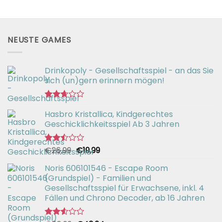
NEUSTE GAMES
Drinkopoly - Gesellschaftsspiel - an das Sie
sich (un)gern erinnern mögen!
Bewertet
Hasbro Kristallica, Kindgerechtes
mit
2.67
Geschicklichkeitsspiel Ab 3 Jahren
von 5
Ursprünglicher
Aktueller
€
26,99
€
19,99
Bewertet
mit
Preis
Preis
2.49
Noris 606101546 - Escape Room
war:
ist:
von 5
(Grundspiel) - Familien und
€26,99
€19,99.
Gesellschaftsspiel für Erwachsene, inkl. 4
Fällen und Chrono Decoder, ab 16 Jahren