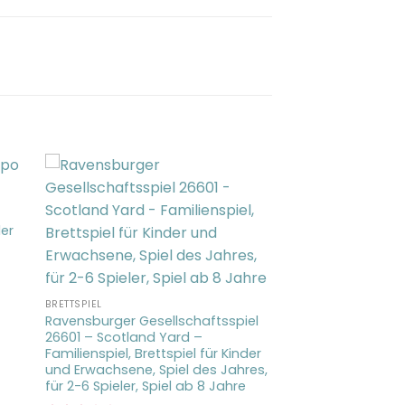
er
BRETTSPIEL
Ravensburger Gesellschaftsspiel
26601 – Scotland Yard –
Familienspiel, Brettspiel für Kinder
und Erwachsene, Spiel des Jahres,
für 2-6 Spieler, Spiel ab 8 Jahre