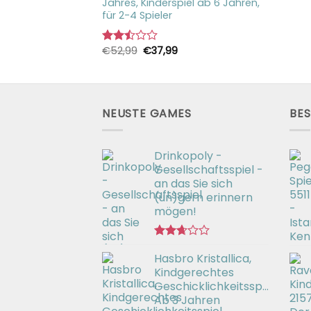
Jahres, Kinderspiel ab 6 Jahren,
von 
für 2-4 Spieler
Ursprünglicher
Aktueller
€
52,99
€
37,99
Bewertet
Preis
Preis
mit
war:
ist:
2.51
€52,99
€37,99.
von 5
NEUSTE GAMES
BES
Drinkopoly -
Gesellschaftsspiel -
an das Sie sich
(un)gern erinnern
mögen!
Bewertet
Hasbro Kristallica,
mit
2.67
Kindgerechtes
von 5
Geschicklichkeitsspiel
Ab 3 Jahren