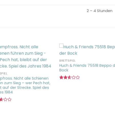
2 – 4 Stunden
BRETTSPIEL
Huch & Friends 75518 Beppo d
Bock
SPIEL
fross. Nicht alle Schienen
en zum Sieg – wer Pech hat,
Bewertet
t auf der Strecke. Spiel des
mit
es 1984
2.50
von 5
rtet