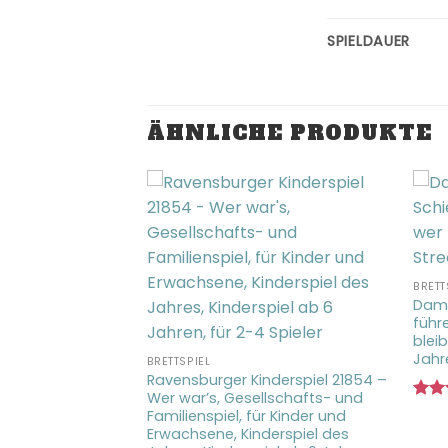
SPIELDAUER
ÄHNLICHE PRODUKTE
mbH JUM17571
BRETT
ub Classic
Damp
führ
bleib
licher
ktueller
Jahr
reis
BRETTSPIEL
t:
Ravensburger Kinderspiel 21854 –
29,99.
Wer war’s, Gesellschafts- und
Bewe
Familienspiel, für Kinder und
mit
Erwachsene, Kinderspiel des
2.57