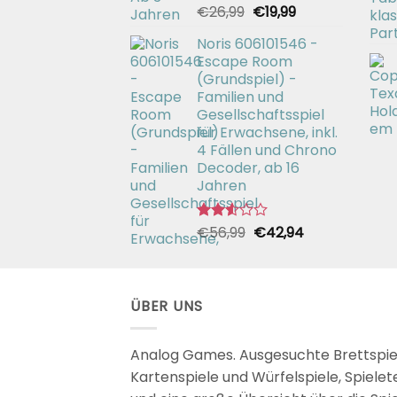
Ursprünglicher
Aktueller
€
26,99
€
19,99
Bewertet
mit
Preis
Preis
2.49
Noris 606101546 -
war:
ist:
von 5
Escape Room
€26,99
€19,99.
(Grundspiel) -
Familien und
Gesellschaftsspiel
für Erwachsene, inkl.
4 Fällen und Chrono
Decoder, ab 16
Jahren
Ursprünglicher
Aktueller
€
56,99
€
42,94
Bewertet
mit
Preis
Preis
2.51
war:
ist:
von 5
€56,99
€42,94.
ÜBER UNS
Analog Games. Ausgesuchte Brettspie
Kartenspiele und Würfelspiele, Spielet