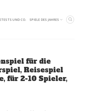
ETESTS UND CO.
SPIELE DES JAHRES
spiel für die
rspiel, Reisespiel
, für 2-10 Spieler,