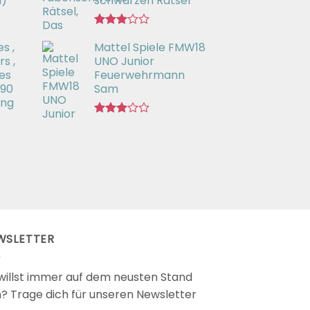
h)
schwarzen Rätsel
Bewertet
s ,
Mattel Spiele FMW18
mit
3.00
s ,
UNO Junior
von 5
es
Feuerwehrmann
 90
Sam
ing
Bewertet
mit
2.98
von 5
WSLETTER
willst immer auf dem neusten Stand
n? Trage dich für unseren Newsletter