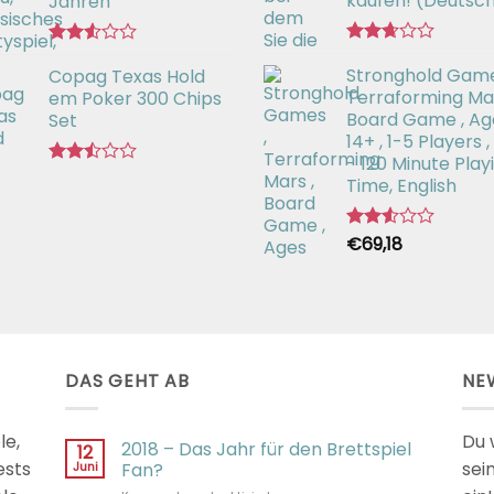
kaufen! (Deutsc
Jahren
Bewertet
Bewertet
Stronghold Game
Copag Texas Hold
mit
mit
2.64
2.52
Terraforming Mar
em Poker 300 Chips
von 5
von 5
Board Game , Ag
Set
14+ , 1-5 Players ,
- 120 Minute Play
Bewertet
Time, English
mit
2.48
von 5
€
69,18
Bewertet
mit
2.54
von 5
DAS GEHT AB
NE
le,
Du 
2018 – Das Jahr für den Brettspiel
12
ests
sei
Juni
Fan?