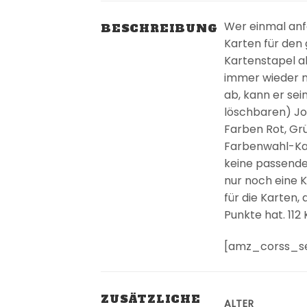
Wer einmal anfä
BESCHREIBUNG
Karten für den
Kartenstapel ab
immer wieder n
ab, kann er sei
löschbaren) Jok
Farben Rot, Grü
Farbenwahl-Kart
keine passende
nur noch eine K
für die Karten,
Punkte hat. 112 
[amz_corss_se
ZUSÄTZLICHE
ALTER