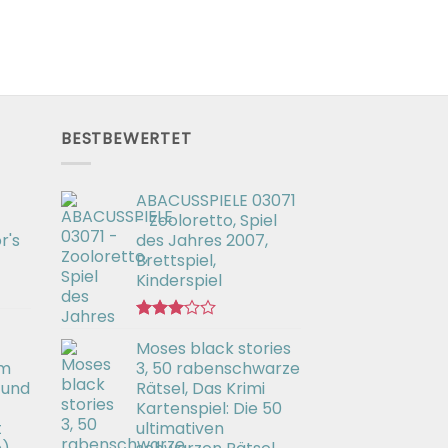
BESTBEWERTET
ABACUSSPIELE 03071
- Zooloretto, Spiel
r's
des Jahres 2007,
Brettspiel,
Kinderspiel
Bewertet
Moses black stories
mit
3.02
em
3, 50 rabenschwarze
von 5
 und
Rätsel, Das Krimi
Kartenspiel: Die 50
t
ultimativen