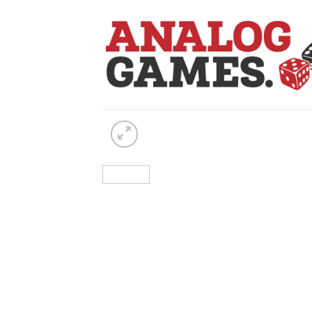
Skip
to
content