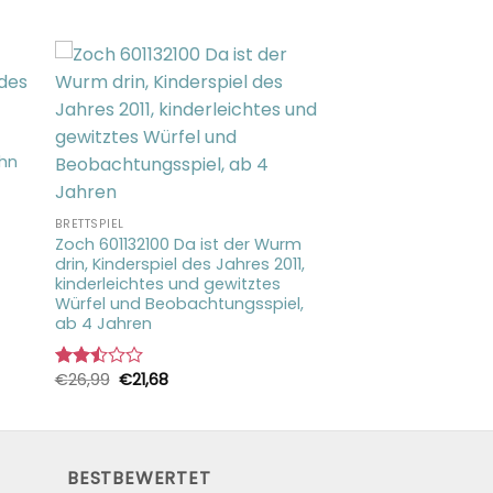
ahn
BRETTSPIEL
Zoch 601132100 Da ist der Wurm
drin, Kinderspiel des Jahres 2011,
kinderleichtes und gewitztes
Würfel und Beobachtungsspiel,
ab 4 Jahren
Ursprünglicher
Aktueller
€
26,99
€
21,68
Bewertet
Preis
Preis
mit
war:
ist:
2.52
€26,99
€21,68.
von 5
BESTBEWERTET