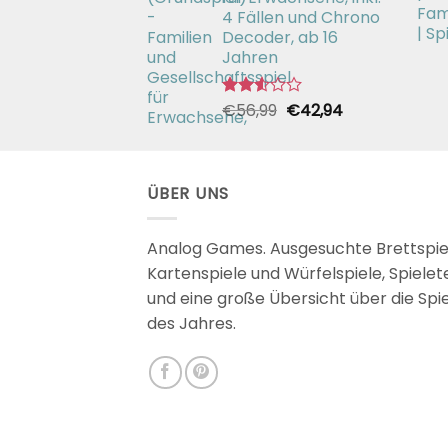
4 Fällen und Chrono
Decoder, ab 16
Jahren
Ursprünglicher
Aktueller
€
56,99
€
42,94
Bewertet
mit
Preis
Preis
2.51
war:
ist:
von 5
€56,99
€42,94.
ÜBER UNS
Analog Games. Ausgesuchte Brettspie
Kartenspiele und Würfelspiele, Spielet
und eine große Übersicht über die Spi
des Jahres.