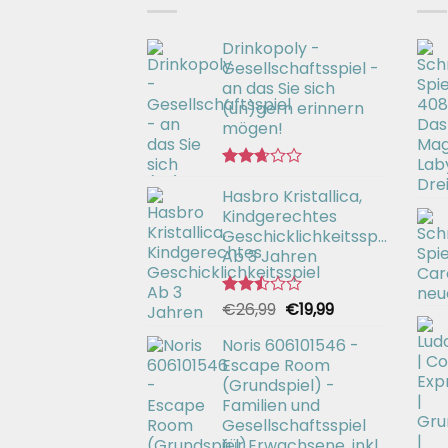
Drinkopoly -
Gesellschaftsspiel -
an das Sie sich
(un)gern erinnern
mögen!
Bewertet
Hasbro Kristallica,
mit
2.67
Kindgerechtes
von 5
Geschicklichkeitsspiel
Ab 3 Jahren
Ursprünglicher
Aktueller
€
26,99
€
19,99
Bewertet
mit
Preis
Preis
2.49
Noris 606101546 -
war:
ist:
von 5
Escape Room
€26,99
€19,99.
(Grundspiel) -
Familien und
Gesellschaftsspiel
für Erwachsene, inkl.