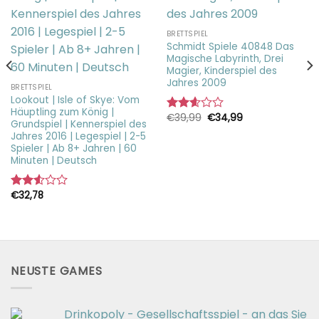
BRETTSPIEL
Schmidt Spiele 40848 Das
Magische Labyrinth, Drei
Magier, Kinderspiel des
Jahres 2009
BRETTSPIEL
Lookout | Isle of Skye: Vom
Häuptling zum König |
Ursprünglicher
Aktueller
€
39,99
€
34,99
Bewertet
Grundspiel | Kennerspiel des
Preis
Preis
mit
war:
ist:
Jahres 2016 | Legespiel | 2-5
2.63
€39,99
€34,99.
Spieler | Ab 8+ Jahren | 60
von 5
Minuten | Deutsch
€
32,78
Bewertet
mit
2.54
von 5
NEUSTE GAMES
Drinkopoly - Gesellschaftsspiel - an das Sie