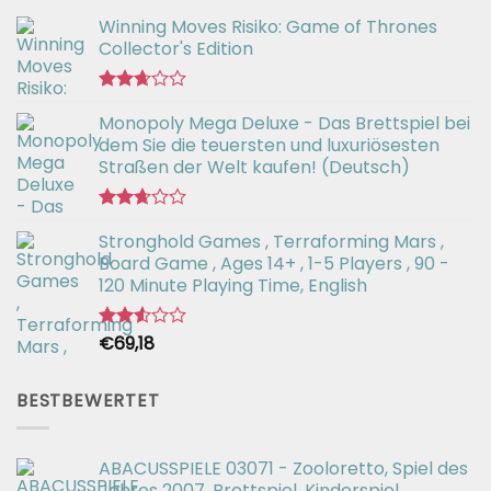
Winning Moves Risiko: Game of Thrones
Collector's Edition
Bewertet
Monopoly Mega Deluxe - Das Brettspiel bei
mit
2.66
dem Sie die teuersten und luxuriösesten
von 5
Straßen der Welt kaufen! (Deutsch)
Bewertet
Stronghold Games , Terraforming Mars ,
mit
2.64
Board Game , Ages 14+ , 1-5 Players , 90 -
von 5
120 Minute Playing Time, English
€
69,18
Bewertet
mit
2.54
von 5
BESTBEWERTET
ABACUSSPIELE 03071 - Zooloretto, Spiel des
Jahres 2007, Brettspiel, Kinderspiel