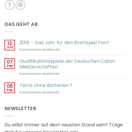
DAS GEHT AB
2018 – Das Jahr für den Brettspiel Fan?
12
Juni
für
Kommentare deaktiviert
2018
–
Qualifikationsspiele der Deutschen Catan
07
Das
Sep.
Meisterschaften
Jahr
für
Kommentare deaktiviert
für
Qualifikationsspiele
den
der
Tetris ohne Batterien ?
Brettspiel
06
Deutschen
Fan?
Sep.
für
Kommentare deaktiviert
Catan
Tetris
Meisterschaften
ohne
Batterien
NEWSLETTER
?
Du willst immer auf dem neusten Stand sein? Trage