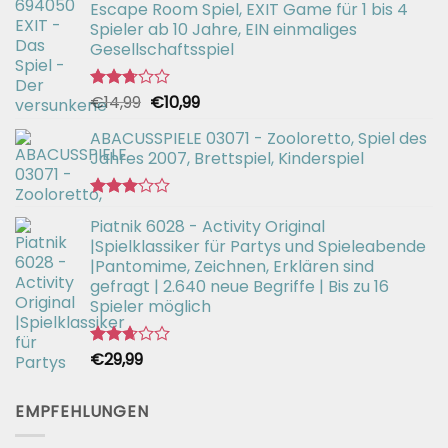
Escape Room Spiel, EXIT Game für 1 bis 4
Spieler ab 10 Jahre, EIN einmaliges
Gesellschaftsspiel
Ursprünglicher
Aktueller
€
14,99
€
10,99
Bewertet
mit
Preis
Preis
2.71
ABACUSSPIELE 03071 - Zooloretto, Spiel des
war:
ist:
von 5
Jahres 2007, Brettspiel, Kinderspiel
€14,99
€10,99.
Bewertet
Piatnik 6028 - Activity Original
mit
3.02
|Spielklassiker für Partys und Spieleabende
von 5
|Pantomime, Zeichnen, Erklären sind
gefragt | 2.640 neue Begriffe | Bis zu 16
Spieler möglich
€
29,99
Bewertet
mit
2.66
von 5
EMPFEHLUNGEN