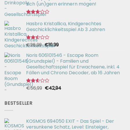
sich (un)gern erinnern mögen!
Bewertet
Hasbro Kristallica, Kindgerechtes
mit
2.67
Geschicklichkeitsspiel Ab 3 Jahren
von 5
Ursprünglicher
Aktueller
€
26,99
€
19,99
Bewertet
mit
Preis
Preis
2.49
Noris 606101546 - Escape Room
war:
ist:
von 5
(Grundspiel) - Familien und
€26,99
€19,99.
Gesellschaftsspiel für Erwachsene, inkl. 4
Fällen und Chrono Decoder, ab 16 Jahren
Ursprünglicher
Aktueller
€
56,99
€
42,94
Bewertet
mit
Preis
Preis
2.51
war:
ist:
von 5
BESTSELLER
€56,99
€42,94.
KOSMOS 694050 EXIT - Das Spiel - Der
versunkene Schatz, Level: Einsteiger,