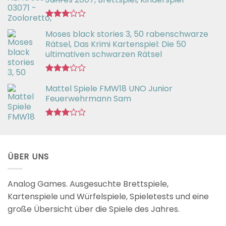
Bewertet
Moses black stories 3, 50 rabenschwarze
mit
3.02
Rätsel, Das Krimi Kartenspiel: Die 50
von 5
ultimativen schwarzen Rätsel
Bewertet
Mattel Spiele FMW18 UNO Junior
mit
3.00
Feuerwehrmann Sam
von 5
Bewertet
mit
2.98
von 5
ÜBER UNS
Analog Games. Ausgesuchte Brettspiele,
Kartenspiele und Würfelspiele, Spieletests und eine
große Übersicht über die Spiele des Jahres.