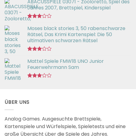
ABACUSSPIELE 03071 - Zooloretto, Spiel des
Jahres 2007, Brettspiel, Kinderspiel
Bewertet
Moses black stories 3, 50 rabenschwarze
mit
3.02
Rätsel, Das Krimi Kartenspiel: Die 50
von 5
ultimativen schwarzen Rätsel
Bewertet
Mattel Spiele FMW18 UNO Junior
mit
3.00
Feuerwehrmann Sam
von 5
Bewertet
mit
2.98
von 5
ÜBER UNS
Analog Games. Ausgesuchte Brettspiele,
Kartenspiele und Würfelspiele, Spieletests und eine
große Übersicht über die Spiele des Jahres.