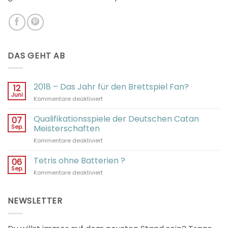
DAS GEHT AB
2018 – Das Jahr für den Brettspiel Fan?
12
Juni
für
Kommentare deaktiviert
2018
–
Qualifikationsspiele der Deutschen Catan
07
Das
Sep.
Meisterschaften
Jahr
für
Kommentare deaktiviert
für
Qualifikationsspiele
den
der
Tetris ohne Batterien ?
Brettspiel
06
Deutschen
Fan?
Sep.
für
Kommentare deaktiviert
Catan
Tetris
Meisterschaften
ohne
Batterien
NEWSLETTER
?