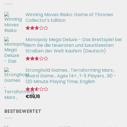
von 5
Winning Moves Risiko: Game of Thrones
Collector's Edition
Bewertet
Monopoly Mega Deluxe - Das Brettspiel bei
mit
2.66
dem Sie die teuersten und luxuriösesten
von 5
Straßen der Welt kaufen! (Deutsch)
Bewertet
Stronghold Games , Terraforming Mars ,
mit
2.64
Board Game , Ages 14+ , 1-5 Players , 90 -
von 5
120 Minute Playing Time, English
€
69,18
Bewertet
mit
2.54
von 5
BESTBEWERTET