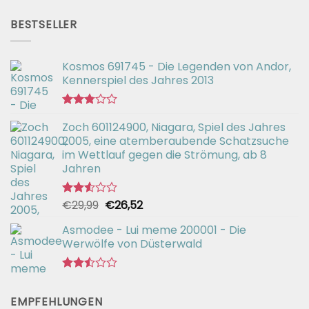
Preis
Preis
2.51
war:
ist:
von 5
BESTSELLER
€56,99
€42,94.
Kosmos 691745 - Die Legenden von Andor,
Kennerspiel des Jahres 2013
Bewertet
Zoch 601124900, Niagara, Spiel des Jahres
mit
2.77
2005, eine atemberaubende Schatzsuche
von 5
im Wettlauf gegen die Strömung, ab 8
Jahren
Ursprünglicher
Aktueller
€
29,99
€
26,52
Bewertet
mit
Preis
Preis
2.54
Asmodee - Lui meme 200001 - Die
war:
ist:
von 5
Werwölfe von Düsterwald
€29,99
€26,52.
Bewertet
mit
EMPFEHLUNGEN
2.49