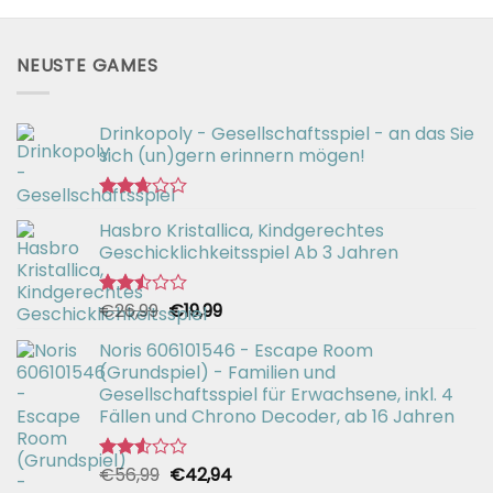
NEUSTE GAMES
Drinkopoly - Gesellschaftsspiel - an das Sie
sich (un)gern erinnern mögen!
Bewertet
Hasbro Kristallica, Kindgerechtes
mit
2.67
Geschicklichkeitsspiel Ab 3 Jahren
von 5
Ursprünglicher
Aktueller
€
26,99
€
19,99
Bewertet
mit
Preis
Preis
2.49
Noris 606101546 - Escape Room
war:
ist:
von 5
(Grundspiel) - Familien und
€26,99
€19,99.
Gesellschaftsspiel für Erwachsene, inkl. 4
Fällen und Chrono Decoder, ab 16 Jahren
Ursprünglicher
Aktueller
€
56,99
€
42,94
Bewertet
mit