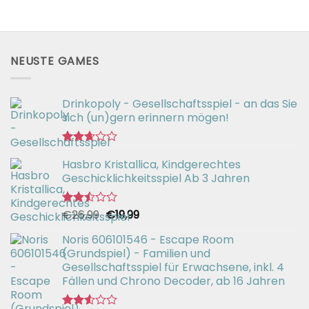
NEUSTE GAMES
Drinkopoly - Gesellschaftsspiel - an das Sie
sich (un)gern erinnern mögen!
Bewertet
Hasbro Kristallica, Kindgerechtes
mit
2.67
Geschicklichkeitsspiel Ab 3 Jahren
von 5
Ursprünglicher
Aktueller
€
26,99
€
19,99
Bewertet
mit
Preis
Preis
2.49
Noris 606101546 - Escape Room
war:
ist:
von 5
(Grundspiel) - Familien und
€26,99
€19,99.
Gesellschaftsspiel für Erwachsene, inkl. 4
Fällen und Chrono Decoder, ab 16 Jahren