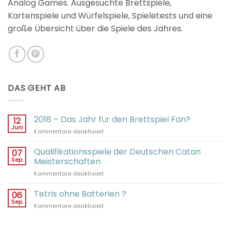
Analog Games. Ausgesuchte Brettspiele,
Kartenspiele und Würfelspiele, Spieletests und eine
große Übersicht über die Spiele des Jahres.
DAS GEHT AB
2018 – Das Jahr für den Brettspiel Fan?
12
Juni
für
Kommentare deaktiviert
2018
–
Qualifikationsspiele der Deutschen Catan
07
Das
Sep.
Meisterschaften
Jahr
für
Kommentare deaktiviert
für
Qualifikationsspiele
den
der
Tetris ohne Batterien ?
Brettspiel
06
Deutschen
Fan?
Sep.
für
Kommentare deaktiviert
Catan
Tetris
Meisterschaften
ohne