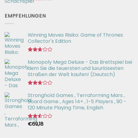
Bewertet
mit
EMPFEHLUNGEN
2.73
von 5
Winning Moves Risiko: Game of Thrones
Collector's Edition
Bewertet
Monopoly Mega Deluxe - Das Brettspiel bei
mit
2.66
dem Sie die teuersten und luxuriösesten
von 5
Straßen der Welt kaufen! (Deutsch)
Bewertet
Stronghold Games , Terraforming Mars ,
mit
2.64
Board Game , Ages 14+ , 1-5 Players , 90 -
von 5
120 Minute Playing Time, English
€
69,18
Bewertet
mit
2.54
von 5