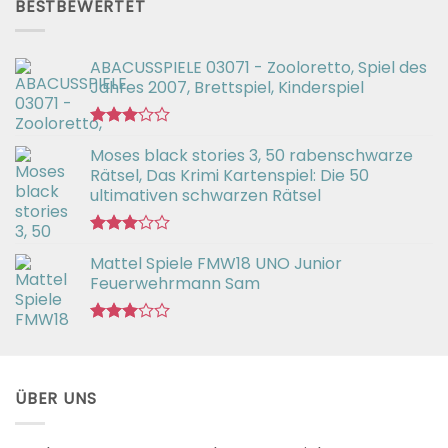
BESTBEWERTET
ABACUSSPIELE 03071 - Zooloretto, Spiel des
Jahres 2007, Brettspiel, Kinderspiel
Bewertet
Moses black stories 3, 50 rabenschwarze
mit
3.02
Rätsel, Das Krimi Kartenspiel: Die 50
von 5
ultimativen schwarzen Rätsel
Bewertet
Mattel Spiele FMW18 UNO Junior
mit
3.00
Feuerwehrmann Sam
von 5
Bewertet
mit
2.98
von 5
ÜBER UNS