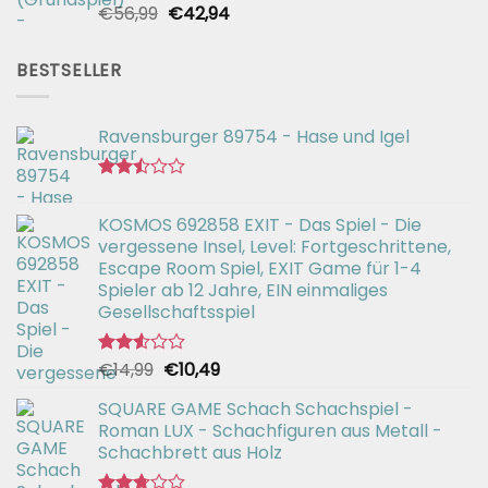
Ursprünglicher
Aktueller
€
56,99
€
42,94
Bewertet
mit
Preis
Preis
2.51
war:
ist:
von 5
BESTSELLER
€56,99
€42,94.
Ravensburger 89754 - Hase und Igel
Bewertet
mit
KOSMOS 692858 EXIT - Das Spiel - Die
2.47
vergessene Insel, Level: Fortgeschrittene,
von 5
Escape Room Spiel, EXIT Game für 1-4
Spieler ab 12 Jahre, EIN einmaliges
Gesellschaftsspiel
Ursprünglicher
Aktueller
€
14,99
€
10,49
Bewertet
mit
Preis
Preis
2.52
SQUARE GAME Schach Schachspiel -
war:
ist:
von 5
Roman LUX - Schachfiguren aus Metall -
€14,99
€10,49.
Schachbrett aus Holz