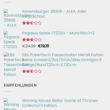
Ravensburger 26906 - ALEA: Adel
verpflichtet
Bewertet
Pegasus Spiele 17222G - Munchkin 1+2
mit
2.49
von 5
Ursprünglicher
Aktueller
€
24,99
€
19,16
Bewertet
mit
Preis
Preis
2.57
EBS Pokertisch Tassenhalter Metall Falten
war:
ist:
von 5
Beine Schwarz/Rot/Grün/Blau Octagon 8
€24,99
€19,16.
Eckige/Rund 120cm X 120cm
Bewertet
mit
EMPFEHLUNGEN
2.51
von 5
Winning Moves Risiko: Game of Thrones
Collector's Edition