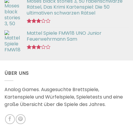
Moses black stories 3, 50 rabenschwarze
mit
3.02
Rätsel, Das Krimi Kartenspiel: Die 50
von 5
ultimativen schwarzen Rätsel
Bewertet
Mattel Spiele FMW18 UNO Junior
mit
3.00
Feuerwehrmann Sam
von 5
Bewertet
mit
2.98
von 5
ÜBER UNS
Analog Games. Ausgesuchte Brettspiele,
Kartenspiele und Würfelspiele, Spieletests und eine
große Übersicht über die Spiele des Jahres.