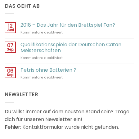
DAS GEHT AB
2018 – Das Jahr für den Brettspiel Fan?
12
Juni
für
Kommentare deaktiviert
2018
–
Qualifikationsspiele der Deutschen Catan
07
Das
Sep.
Meisterschaften
Jahr
für
Kommentare deaktiviert
für
Qualifikationsspiele
den
der
Tetris ohne Batterien ?
Brettspiel
06
Deutschen
Fan?
Sep.
für
Kommentare deaktiviert
Catan
Tetris
Meisterschaften
ohne
Batterien
NEWSLETTER
?
Du willst immer auf dem neusten Stand sein? Trage
dich für unseren Newsletter ein!
Fehler:
Kontaktformular wurde nicht gefunden.