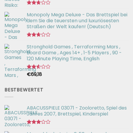
Bewertet
Monopoly Mega Deluxe - Das Brettspiel bei
mit
2.66
dem Sie die teuersten und luxuriösesten
von 5
Straßen der Welt kaufen! (Deutsch)
Bewertet
Stronghold Games , Terraforming Mars ,
mit
2.64
Board Game , Ages 14+ , 1-5 Players , 90 -
von 5
120 Minute Playing Time, English
€
69,18
Bewertet
mit
2.54
von 5
BESTBEWERTET
ABACUSSPIELE 03071 - Zooloretto, Spiel des
Jahres 2007, Brettspiel, Kinderspiel
Bewertet