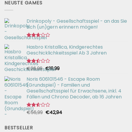
NEUSTE GAMES
Drinkopoly - Gesellschaftsspiel - an das Sie
sich (un)gern erinnern mögen!
Bewertet
Hasbro Kristallica, Kindgerechtes
mit
2.67
Geschicklichkeitsspiel Ab 3 Jahren
von 5
Ursprünglicher
Aktueller
€
26,99
€
19,99
Bewertet
mit
Preis
Preis
2.49
Noris 606101546 - Escape Room
war:
ist:
von 5
(Grundspiel) - Familien und
€26,99
€19,99.
Gesellschaftsspiel für Erwachsene, inkl. 4
Fällen und Chrono Decoder, ab 16 Jahren
Ursprünglicher
Aktueller
€
56,99
€
42,94
Bewertet
mit
Preis
Preis
2.51
war:
ist:
von 5
BESTSELLER
€56,99
€42,94.