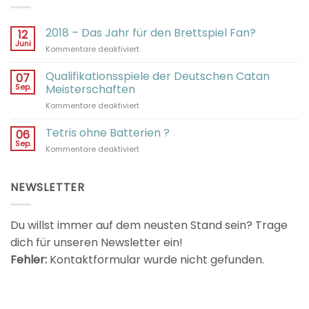
2018 – Das Jahr für den Brettspiel Fan?
12
Juni
für
Kommentare deaktiviert
2018
–
Qualifikationsspiele der Deutschen Catan
07
Das
Sep.
Meisterschaften
Jahr
für
Kommentare deaktiviert
für
Qualifikationsspiele
den
der
Tetris ohne Batterien ?
Brettspiel
06
Deutschen
Fan?
Sep.
für
Kommentare deaktiviert
Catan
Tetris
Meisterschaften
ohne
Batterien
NEWSLETTER
?
Du willst immer auf dem neusten Stand sein? Trage
dich für unseren Newsletter ein!
Fehler:
Kontaktformular wurde nicht gefunden.