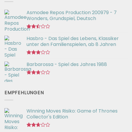
Asmodee Repos Production 200979 - 7
Wonders, Grundspiel, Deutsch
Bewertet
Hasbro - Das Spiel des Lebens, Klassiker
mit
2.50
unter den Familienspielen, ab 8 Jahren
von 5
Bewertet
Barbarossa - Spiel des Jahres 1988
mit
2.90
von 5
Bewertet
mit
2.71
EMPFEHLUNGEN
von 5
Winning Moves Risiko: Game of Thrones
Collector's Edition
Bewertet