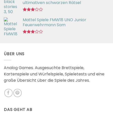
von 5
ultimativen schwarzen Rätsel
Bewertet
Mattel Spiele FMW18 UNO Junior
mit
3.00
Feuerwehrmann Sam
von 5
Bewertet
mit
2.98
von 5
ÜBER UNS
Analog Games. Ausgesuchte Brettspiele,
Kartenspiele und Würfelspiele, Spieletests und eine
große Übersicht über die Spiele des Jahres.
DAS GEHT AB