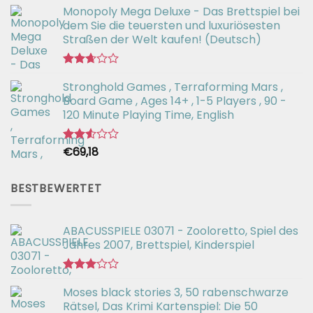
Monopoly Mega Deluxe - Das Brettspiel bei
mit
2.66
dem Sie die teuersten und luxuriösesten
von 5
Straßen der Welt kaufen! (Deutsch)
Bewertet
Stronghold Games , Terraforming Mars ,
mit
2.64
Board Game , Ages 14+ , 1-5 Players , 90 -
von 5
120 Minute Playing Time, English
€
69,18
Bewertet
mit
2.54
von 5
BESTBEWERTET
ABACUSSPIELE 03071 - Zooloretto, Spiel des
Jahres 2007, Brettspiel, Kinderspiel
Bewertet
Moses black stories 3, 50 rabenschwarze
mit
3.02
Rätsel, Das Krimi Kartenspiel: Die 50