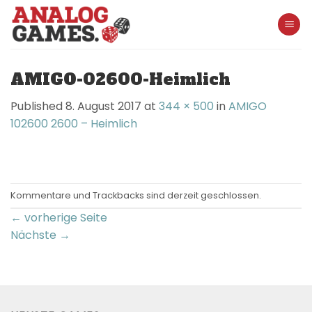
Skip
to
content
AMIGO-02600-Heimlich
Published
8. August 2017
at
344 × 500
in
AMIGO
102600 2600 – Heimlich
Kommentare und Trackbacks sind derzeit geschlossen.
←
vorherige Seite
Nächste
→