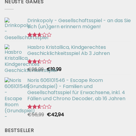
NEUSTE GAMES
Drinkopoly - Gesellschaftsspiel - an das Sie
sich (un)gern erinnern mögen!
Bewertet
Hasbro Kristallica, Kindgerechtes
mit
2.67
Geschicklichkeitsspiel Ab 3 Jahren
von 5
Ursprünglicher
Aktueller
€
26,99
€
19,99
Bewertet
mit
Preis
Preis
2.49
Noris 606101546 - Escape Room
war:
ist:
von 5
(Grundspiel) - Familien und
€26,99
€19,99.
Gesellschaftsspiel für Erwachsene, inkl. 4
Fällen und Chrono Decoder, ab 16 Jahren
Ursprünglicher
Aktueller
€
56,99
€
42,94
Bewertet
mit
Preis
Preis
2.51
war:
ist:
von 5
BESTSELLER
€56,99
€42,94.