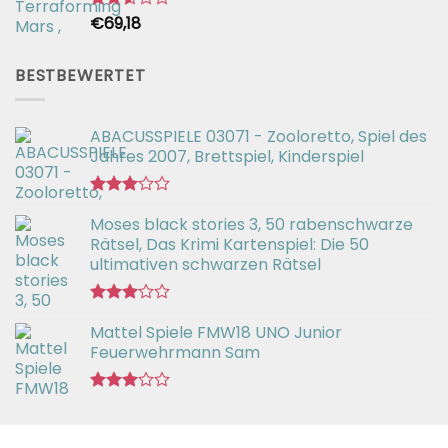
€
69,18
Bewertet
mit
2.54
von 5
BESTBEWERTET
ABACUSSPIELE 03071 - Zooloretto, Spiel des
Jahres 2007, Brettspiel, Kinderspiel
Bewertet
Moses black stories 3, 50 rabenschwarze
mit
3.02
Rätsel, Das Krimi Kartenspiel: Die 50
von 5
ultimativen schwarzen Rätsel
Bewertet
Mattel Spiele FMW18 UNO Junior
mit
3.00
Feuerwehrmann Sam
von 5
Bewertet
mit
2.98