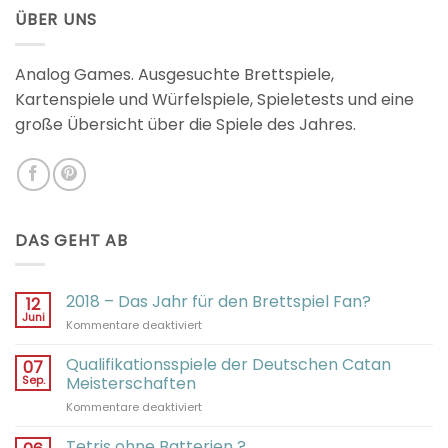
von 5
ÜBER UNS
Analog Games. Ausgesuchte Brettspiele,
Kartenspiele und Würfelspiele, Spieletests und eine
große Übersicht über die Spiele des Jahres.
DAS GEHT AB
2018 – Das Jahr für den Brettspiel Fan?
12
Juni
für
Kommentare deaktiviert
2018
–
Qualifikationsspiele der Deutschen Catan
07
Das
Sep.
Meisterschaften
Jahr
für
Kommentare deaktiviert
für
Qualifikationsspiele
den
der
Tetris ohne Batterien ?
Brettspiel