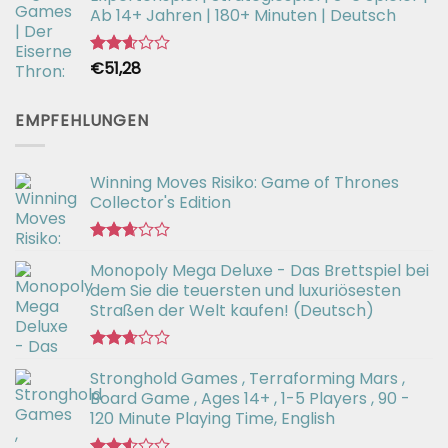
Ab 14+ Jahren | 180+ Minuten | Deutsch
€
51,28
Bewertet
mit
2.59
von 5
EMPFEHLUNGEN
Winning Moves Risiko: Game of Thrones
Collector's Edition
Bewertet
Monopoly Mega Deluxe - Das Brettspiel bei
mit
2.66
dem Sie die teuersten und luxuriösesten
von 5
Straßen der Welt kaufen! (Deutsch)
Bewertet
Stronghold Games , Terraforming Mars ,
mit
2.64
Board Game , Ages 14+ , 1-5 Players , 90 -
von 5
120 Minute Playing Time, English