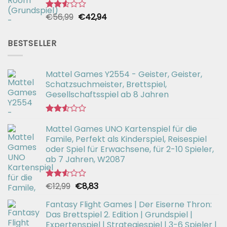
Ursprünglicher
Aktueller
€
56,99
€
42,94
Bewertet
mit
Preis
Preis
2.51
war:
ist:
von 5
BESTSELLER
€56,99
€42,94.
Mattel Games Y2554 - Geister, Geister,
Schatzsuchmeister, Brettspiel,
Gesellschaftsspiel ab 8 Jahren
Bewertet
Mattel Games UNO Kartenspiel für die
mit
2.53
Famile, Perfekt als Kinderspiel, Reisespiel
von 5
oder Spiel für Erwachsene, für 2-10 Spieler,
ab 7 Jahren, W2087
Ursprünglicher
Aktueller
€
12,99
€
8,83
Bewertet
mit
Preis
Preis
2.52
Fantasy Flight Games | Der Eiserne Thron:
war:
ist:
von 5
Das Brettspiel 2. Edition | Grundspiel |
€12,99
€8,83.
Expertenspiel | Strategiespiel | 3-6 Spieler |