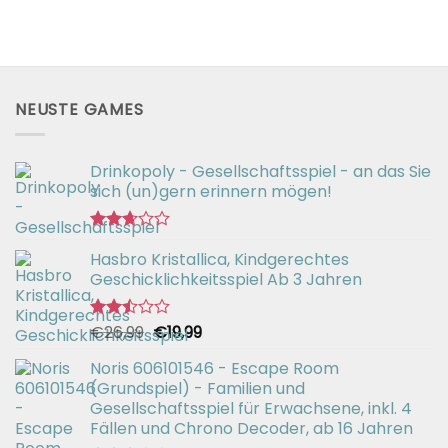
NEUSTE GAMES
Drinkopoly - Gesellschaftsspiel - an das Sie
sich (un)gern erinnern mögen!
Bewertet
Hasbro Kristallica, Kindgerechtes
mit
2.67
Geschicklichkeitsspiel Ab 3 Jahren
von 5
Ursprünglicher
Aktueller
€
26,99
€
19,99
Bewertet
mit
Preis
Preis
2.49
Noris 606101546 - Escape Room
war:
ist:
von 5
(Grundspiel) - Familien und
€26,99
€19,99.
Gesellschaftsspiel für Erwachsene, inkl. 4
Fällen und Chrono Decoder, ab 16 Jahren