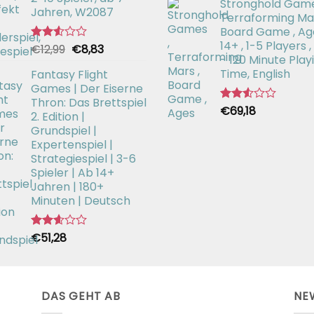
Stronghold Game
mit
Jahren, W2087
2.64
Terraforming Mar
von 5
Board Game , Ag
14+ , 1-5 Players ,
Ursprünglicher
Aktueller
€
12,99
€
8,83
Bewertet
- 120 Minute Play
mit
Preis
Preis
2.52
Time, English
Fantasy Flight
war:
ist:
von 5
Games | Der Eiserne
€12,99
€8,83.
Thron: Das Brettspiel
€
69,18
Bewertet
2. Edition |
mit
Grundspiel |
2.54
Expertenspiel |
von 5
Strategiespiel | 3-6
Spieler | Ab 14+
Jahren | 180+
Minuten | Deutsch
€
51,28
Bewertet
mit
2.59
von 5
DAS GEHT AB
NE