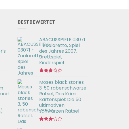
BESTBEWERTET
ABACUSSPIELE 03071
- Zooloretto, Spiel
r's
des Jahres 2007,
Brettspiel,
Kinderspiel
Bewertet
Moses black stories
mit
3.02
em
3, 50 rabenschwarze
von 5
 und
Rätsel, Das Krimi
Kartenspiel: Die 50
t
ultimativen
h)
schwarzen Rätsel
Bewertet