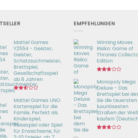
TSELLER
EMPFEHLUNGEN
Mattel Games
Winning Moves
Y2554 - Geister,
Risiko: Game of
Geister,
Thrones Collecto
Schatzsuchmeister,
Edition
Brettspiel,
Gesellschaftsspiel
Bewertet
ab 8 Jahren
Monopoly Mega
mit
2.66
Deluxe - Das
von 5
Brettspiel bei d
Bewertet
Mattel Games UNO
Sie die teuersten
mit
2.53
Kartenspiel für die
luxuriösesten
von 5
Famile, Perfekt als
Straßen der Wel
Kinderspiel,
kaufen! (Deutsc
Reisespiel oder Spiel
für Erwachsene, für
Bewertet
2-10 Spieler, ab 7