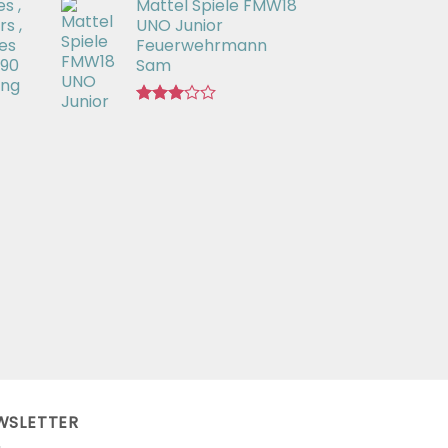
s ,
Mattel Spiele FMW18
mit
3.00
s ,
UNO Junior
von 5
es
Feuerwehrmann
 90
Sam
ing
Bewertet
mit
2.98
von 5
WSLETTER