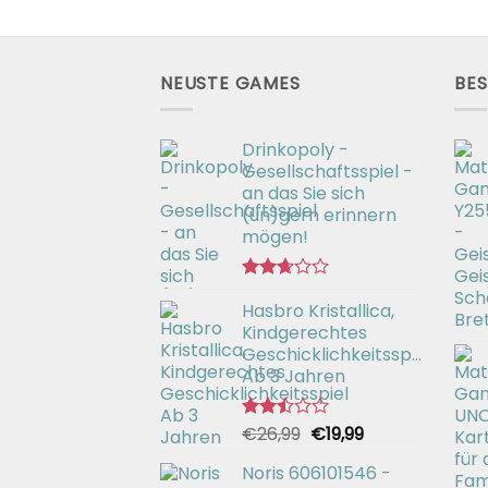
NEUSTE GAMES
BES
Drinkopoly -
Gesellschaftsspiel -
an das Sie sich
(un)gern erinnern
mögen!
Bewertet
Hasbro Kristallica,
mit
2.67
Kindgerechtes
von 5
Geschicklichkeitsspiel
Ab 3 Jahren
Ursprünglicher
Aktueller
€
26,99
€
19,99
Bewertet
mit
Preis
Preis
2.49
Noris 606101546 -
war:
ist:
von 5