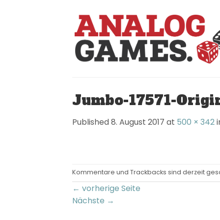
Skip
to
content
Jumbo-17571-Origi
Published
8. August 2017
at
500 × 342
i
Kommentare und Trackbacks sind derzeit ges
←
vorherige Seite
Nächste
→