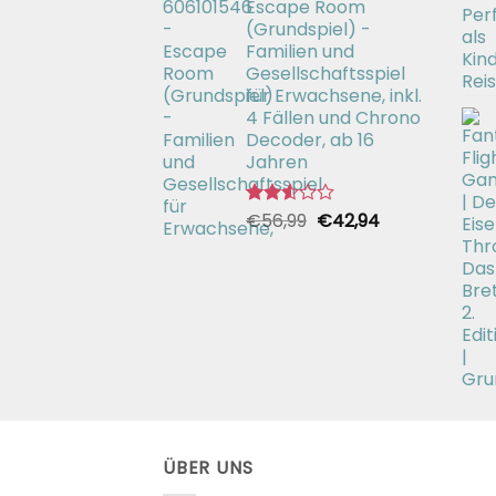
Escape Room
€26,99
€19,99.
(Grundspiel) -
Familien und
Gesellschaftsspiel
für Erwachsene, inkl.
4 Fällen und Chrono
Decoder, ab 16
Jahren
Ursprünglicher
Aktueller
€
56,99
€
42,94
Bewertet
mit
Preis
Preis
2.51
war:
ist:
von 5
€56,99
€42,94.
ÜBER UNS