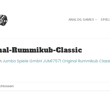
ANALOG GAMES
SPIEL
nal-Rummikub-Classic
n
Jumbo Spiele GmbH JUM17571 Original Rummikub Class
chlossen.