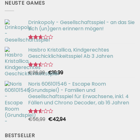
NEUSTE GAMES
Drinkopoly - Gesellschaftsspiel - an das Sie
sich (un)gern erinnern mögen!
Bewertet
Hasbro Kristallica, Kindgerechtes
mit
2.67
Geschicklichkeitsspiel Ab 3 Jahren
von 5
Ursprünglicher
Aktueller
€
26,99
€
19,99
Bewertet
mit
Preis
Preis
2.49
Noris 606101546 - Escape Room
war:
ist:
von 5
(Grundspiel) - Familien und
€26,99
€19,99.
Gesellschaftsspiel für Erwachsene, inkl. 4
Fällen und Chrono Decoder, ab 16 Jahren
Ursprünglicher
Aktueller
€
56,99
€
42,94
Bewertet
mit
Preis
Preis
2.51
war:
ist:
von 5
BESTSELLER
€56,99
€42,94.