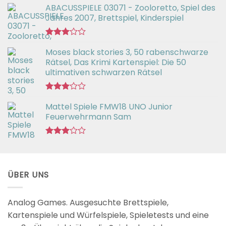
ABACUSSPIELE 03071 - Zooloretto, Spiel des
Jahres 2007, Brettspiel, Kinderspiel
Bewertet
Moses black stories 3, 50 rabenschwarze
mit
3.02
Rätsel, Das Krimi Kartenspiel: Die 50
von 5
ultimativen schwarzen Rätsel
Bewertet
Mattel Spiele FMW18 UNO Junior
mit
3.00
Feuerwehrmann Sam
von 5
Bewertet
mit
2.98
von 5
ÜBER UNS
Analog Games. Ausgesuchte Brettspiele,
Kartenspiele und Würfelspiele, Spieletests und eine