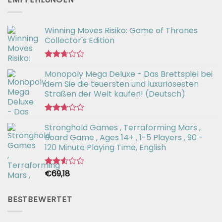
von 5
Winning Moves Risiko: Game of Thrones
Collector's Edition
Bewertet
Monopoly Mega Deluxe - Das Brettspiel bei
mit
2.66
dem Sie die teuersten und luxuriösesten
von 5
Straßen der Welt kaufen! (Deutsch)
Bewertet
Stronghold Games , Terraforming Mars ,
mit
2.64
Board Game , Ages 14+ , 1-5 Players , 90 -
von 5
120 Minute Playing Time, English
€
69,18
Bewertet
mit
2.54
von 5
BESTBEWERTET