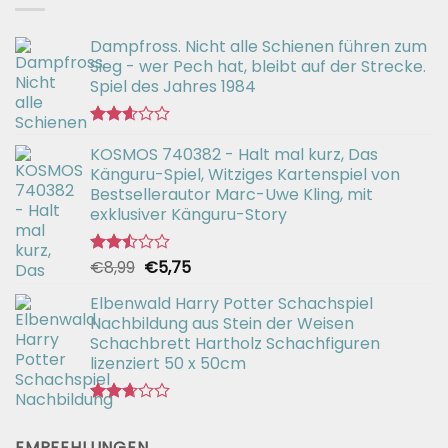
Dampfross. Nicht alle Schienen führen zum
Sieg - wer Pech hat, bleibt auf der Strecke.
Spiel des Jahres 1984
Bewertet
KOSMOS 740382 - Halt mal kurz, Das
mit
2.57
Känguru-Spiel, Witziges Kartenspiel von
von 5
Bestsellerautor Marc-Uwe Kling, mit
exklusiver Känguru-Story
Ursprünglicher
Aktueller
€
8,99
€
5,75
Bewertet
mit
Preis
Preis
2.50
Elbenwald Harry Potter Schachspiel
war:
ist:
von 5
Nachbildung aus Stein der Weisen
€8,99
€5,75.
Schachbrett Hartholz Schachfiguren
lizenziert 50 x 50cm
Bewertet
mit
EMPFEHLUNGEN
2.66