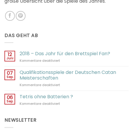
große Übersicht über die Spiele des Jahres.
DAS GEHT AB
2018 – Das Jahr für den Brettspiel Fan?
12
Juni
für
Kommentare deaktiviert
2018
–
Qualifikationsspiele der Deutschen Catan
07
Das
Sep.
Meisterschaften
Jahr
für
Kommentare deaktiviert
für
Qualifikationsspiele
den
der
Tetris ohne Batterien ?
Brettspiel
06
Deutschen
Fan?
Sep.
für
Kommentare deaktiviert
Catan
Tetris
Meisterschaften
ohne
Batterien
NEWSLETTER
?