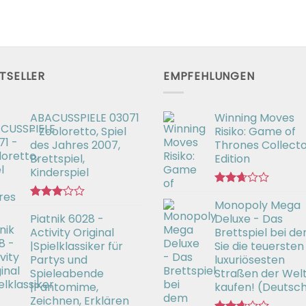
TSELLER
EMPFEHLUNGEN
ABACUSSPIELE 03071
Winning Moves
- Zooloretto, Spiel
Risiko: Game of
des Jahres 2007,
Thrones Collecto
Brettspiel,
Edition
Kinderspiel
Bewertet
Monopoly Mega
mit
Bewertet
2.66
Piatnik 6028 -
Deluxe - Das
mit
von 5
3.02
Activity Original
Brettspiel bei d
von 5
|Spielklassiker für
Sie die teuersten
Partys und
luxuriösesten
Spieleabende
Straßen der Wel
|Pantomime,
kaufen! (Deutsc
Zeichnen, Erklären