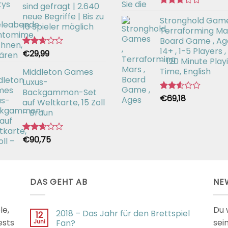
sind gefragt | 2.640
Bewertet
neue Begriffe | Bis zu
Stronghold Game
mit
16 Spieler möglich
2.64
Terraforming Mar
von 5
Board Game , Ag
14+ , 1-5 Players ,
€
29,99
Bewertet
- 120 Minute Play
mit
2.66
Time, English
Middleton Games
von 5
Luxus-
Backgammon-Set
€
69,18
Bewertet
auf Weltkarte, 15 Zoll
mit
– Braun
2.54
von 5
€
90,75
Bewertet
mit
2.61
von 5
DAS GEHT AB
NE
le,
Du 
2018 – Das Jahr für den Brettspiel
12
ests
sei
Juni
Fan?