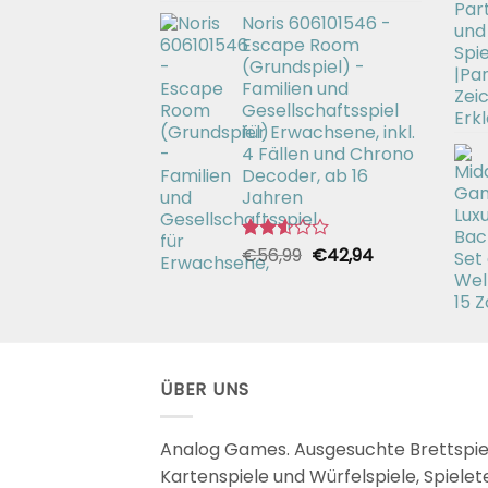
Preis
Preis
2.49
Noris 606101546 -
war:
ist:
von 5
Escape Room
€26,99
€19,99.
(Grundspiel) -
Familien und
Gesellschaftsspiel
für Erwachsene, inkl.
4 Fällen und Chrono
Decoder, ab 16
Jahren
Ursprünglicher
Aktueller
€
56,99
€
42,94
Bewertet
mit
Preis
Preis
2.51
war:
ist:
von 5
€56,99
€42,94.
ÜBER UNS
Analog Games. Ausgesuchte Brettspie
Kartenspiele und Würfelspiele, Spielet