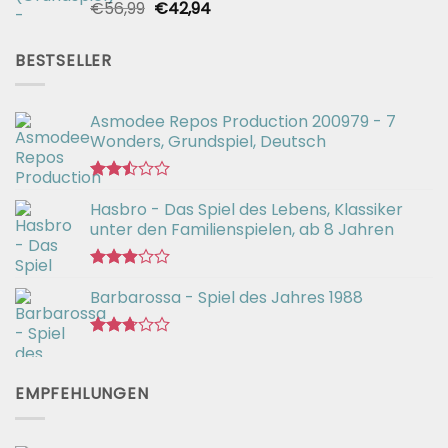
Ursprünglicher
Aktueller
€
56,99
€
42,94
Bewertet
mit
Preis
Preis
2.51
war:
ist:
von 5
BESTSELLER
€56,99
€42,94.
Asmodee Repos Production 200979 - 7
Wonders, Grundspiel, Deutsch
Bewertet
Hasbro - Das Spiel des Lebens, Klassiker
mit
2.50
unter den Familienspielen, ab 8 Jahren
von 5
Bewertet
Barbarossa - Spiel des Jahres 1988
mit
2.90
von 5
Bewertet
mit
2.71
EMPFEHLUNGEN
von 5