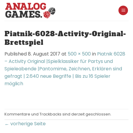
Skip
to
content
Piatnik-6028-Activity-Original-
Brettspiel
Published
8. August 2017
at
500 × 500
in
Piatnik 6028
– Activity Original |Spielklassiker für Partys und
Spieleabende |Pantomime, Zeichnen, Erklären sind
gefragt | 2.640 neue Begriffe | Bis zu 16 Spieler
möglich
Kommentare und Trackbacks sind derzeit geschlossen.
←
vorherige Seite