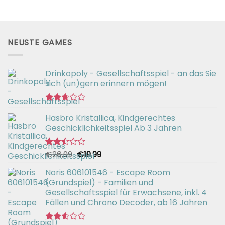
NEUSTE GAMES
Drinkopoly - Gesellschaftsspiel - an das Sie
sich (un)gern erinnern mögen!
Bewertet
Hasbro Kristallica, Kindgerechtes
mit
2.67
Geschicklichkeitsspiel Ab 3 Jahren
von 5
Ursprünglicher
Aktueller
€
26,99
€
19,99
Bewertet
mit
Preis
Preis
2.49
Noris 606101546 - Escape Room
war:
ist:
von 5
(Grundspiel) - Familien und
€26,99
€19,99.
Gesellschaftsspiel für Erwachsene, inkl. 4
Fällen und Chrono Decoder, ab 16 Jahren