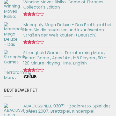
Winning Moves Risiko: Game of Thrones
Collector's Edition
Bewertet
Monopoly Mega Deluxe - Das Brettspiel bei
mit
2.66
dem Sie die teuersten und luxuriösesten
von 5
Straßen der Welt kaufen! (Deutsch)
Bewertet
Stronghold Games , Terraforming Mars ,
mit
2.64
Board Game , Ages 14+ , 1-5 Players , 90 -
von 5
120 Minute Playing Time, English
€
69,18
Bewertet
mit
2.54
von 5
BESTBEWERTET
ABACUSSPIELE 03071 - Zooloretto, Spiel des
Jahres 2007, Brettspiel, Kinderspiel