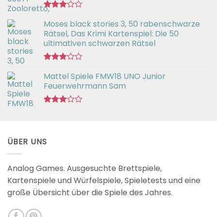
Bewertet
Moses black stories 3, 50 rabenschwarze
mit
3.02
Rätsel, Das Krimi Kartenspiel: Die 50
von 5
ultimativen schwarzen Rätsel
Bewertet
Mattel Spiele FMW18 UNO Junior
mit
3.00
Feuerwehrmann Sam
von 5
Bewertet
mit
2.98
von 5
ÜBER UNS
Analog Games. Ausgesuchte Brettspiele,
Kartenspiele und Würfelspiele, Spieletests und eine
große Übersicht über die Spiele des Jahres.