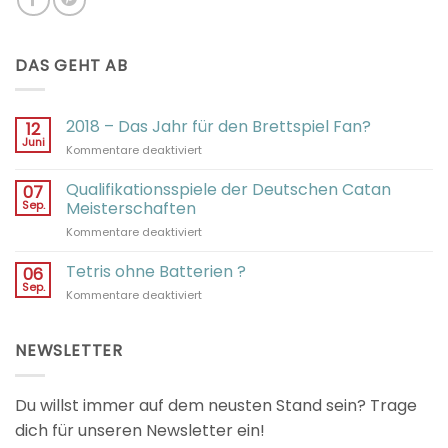
DAS GEHT AB
2018 – Das Jahr für den Brettspiel Fan?
12
Juni
für
Kommentare deaktiviert
2018
–
Qualifikationsspiele der Deutschen Catan
07
Das
Sep.
Meisterschaften
Jahr
für
Kommentare deaktiviert
für
Qualifikationsspiele
den
der
Tetris ohne Batterien ?
Brettspiel
06
Deutschen
Fan?
Sep.
für
Kommentare deaktiviert
Catan
Tetris
Meisterschaften
ohne
Batterien
NEWSLETTER
?
Du willst immer auf dem neusten Stand sein? Trage
dich für unseren Newsletter ein!