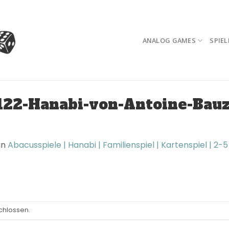
ANALOG GAMES
SPIEL
2-Hanabi-von-Antoine-Bauza
in
Abacusspiele | Hanabi | Familienspiel | Kartenspiel | 2-5
chlossen.