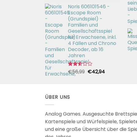
Preis
Preis
2.49
Noris 606101546 -
war:
ist:
von 5
Escape Room
€26,99
€19,99.
(Grundspiel) -
Familien und
Gesellschaftsspiel
für Erwachsene, inkl.
4 Fällen und Chrono
Decoder, ab 16
Jahren
Ursprünglicher
Aktueller
€
56,99
€
42,94
Bewertet
mit
Preis
Preis
2.51
war:
ist:
von 5
€56,99
€42,94.
ÜBER UNS
Analog Games. Ausgesuchte Brettspie
Kartenspiele und Würfelspiele, Spielet
und eine große Übersicht über die Spi
des Jahres.