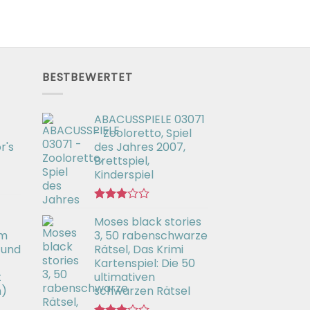
BESTBEWERTET
ABACUSSPIELE 03071
- Zooloretto, Spiel
r's
des Jahres 2007,
Brettspiel,
Kinderspiel
Bewertet
Moses black stories
mit
3.02
em
3, 50 rabenschwarze
von 5
 und
Rätsel, Das Krimi
Kartenspiel: Die 50
t
ultimativen
h)
schwarzen Rätsel