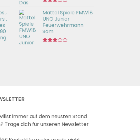
Bewertet
s ,
Mattel Spiele FMW18
mit
3.00
s ,
UNO Junior
von 5
es
Feuerwehrmann
 90
Sam
ing
Bewertet
mit
2.98
von 5
WSLETTER
willst immer auf dem neusten Stand
n? Trage dich für unseren Newsletter
ler:
Kontaktformular wurde nicht