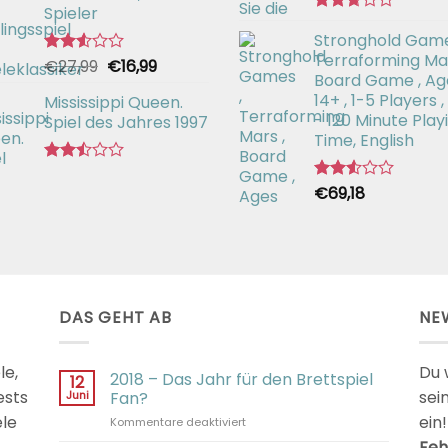
Spieler
Bewertet
Stronghold Game
mit
2.64
Terraforming Mar
Ursprünglicher
Aktueller
€
27,99
€
16,99
Bewertet
von 5
Board Game , Ag
mit
Preis
Preis
2.55
14+ , 1-5 Players ,
Mississippi Queen.
war:
ist:
von 5
- 120 Minute Play
Spiel des Jahres 1997
€27,99
€16,99.
Time, English
Bewertet
mit
€
69,18
Bewertet
2.44
mit
von
2.54
5
von 5
DAS GEHT AB
NE
le,
Du 
2018 – Das Jahr für den Brettspiel
12
ests
sei
Juni
Fan?
ele
ein!
für
Kommentare deaktiviert
2018
Feh