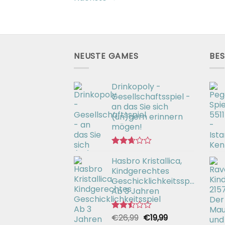
NEUSTE GAMES
BES
Drinkopoly -
Gesellschaftsspiel -
an das Sie sich
(un)gern erinnern
mögen!
Bewertet
Hasbro Kristallica,
mit
2.67
Kindgerechtes
von 5
Geschicklichkeitsspiel
Ab 3 Jahren
Ursprünglicher
Aktueller
€
26,99
€
19,99
Bewertet
mit