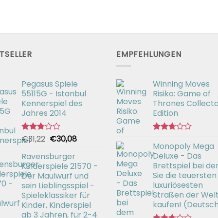
TSELLER
EMPFEHLUNGEN
Pegasus Spiele
Winning Moves
55115G - Istanbul
Risiko: Game of
Kennerspiel des
Thrones Collecto
Jahres 2014
Edition
Ursprünglicher
Aktueller
€
31,22
€
30,08
Bewertet
Bewertet
Monopoly Mega
mit
mit
Preis
Preis
2.72
2.66
Deluxe - Das
Ravensburger
war:
ist:
von 5
von 5
Brettspiel bei d
Kinderspiele 21570 -
€31,22
€30,08.
Sie die teuersten
Der Maulwurf und
luxuriösesten
sein Lieblingsspiel -
Straßen der Wel
Spieleklassiker für
kaufen! (Deutsc
Kinder, Kinderspiel
ab 3 Jahren, für 2-4