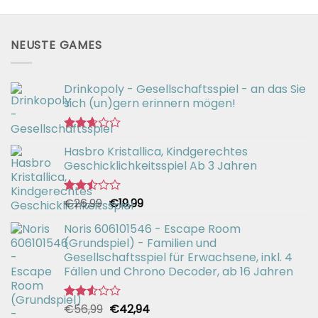
NEUSTE GAMES
Drinkopoly - Gesellschaftsspiel - an das Sie
sich (un)gern erinnern mögen!
Bewertet
Hasbro Kristallica, Kindgerechtes
mit
2.67
Geschicklichkeitsspiel Ab 3 Jahren
von 5
Ursprünglicher
Aktueller
€
26,99
€
19,99
Bewertet
mit
Preis
Preis
2.49
Noris 606101546 - Escape Room
war:
ist:
von 5
(Grundspiel) - Familien und
€26,99
€19,99.
Gesellschaftsspiel für Erwachsene, inkl. 4
Fällen und Chrono Decoder, ab 16 Jahren
Ursprünglicher
Aktueller
€
56,99
€
42,94
Bewertet