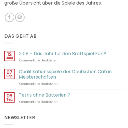
große Übersicht über die Spiele des Jahres.
DAS GEHT AB
2018 – Das Jahr für den Brettspiel Fan?
12
Juni
für
Kommentare deaktiviert
2018
–
Qualifikationsspiele der Deutschen Catan
07
Das
Sep.
Meisterschaften
Jahr
für
Kommentare deaktiviert
für
Qualifikationsspiele
den
der
Tetris ohne Batterien ?
Brettspiel
06
Deutschen
Fan?
Sep.
für
Kommentare deaktiviert
Catan
Tetris
Meisterschaften
ohne
Batterien
NEWSLETTER
?