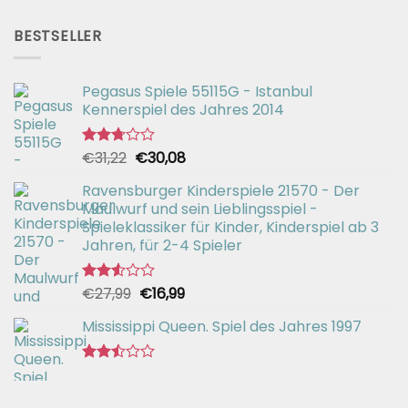
mit
Preis
Preis
2.51
war:
ist:
von 5
BESTSELLER
€56,99
€42,94.
Pegasus Spiele 55115G - Istanbul
Kennerspiel des Jahres 2014
Ursprünglicher
Aktueller
€
31,22
€
30,08
Bewertet
mit
Preis
Preis
2.72
Ravensburger Kinderspiele 21570 - Der
war:
ist:
von 5
Maulwurf und sein Lieblingsspiel -
€31,22
€30,08.
Spieleklassiker für Kinder, Kinderspiel ab 3
Jahren, für 2-4 Spieler
Ursprünglicher
Aktueller
€
27,99
€
16,99
Bewertet
mit
Preis
Preis
2.55
Mississippi Queen. Spiel des Jahres 1997
war:
ist:
von 5
€27,99
€16,99.
Bewertet
mit
2.44