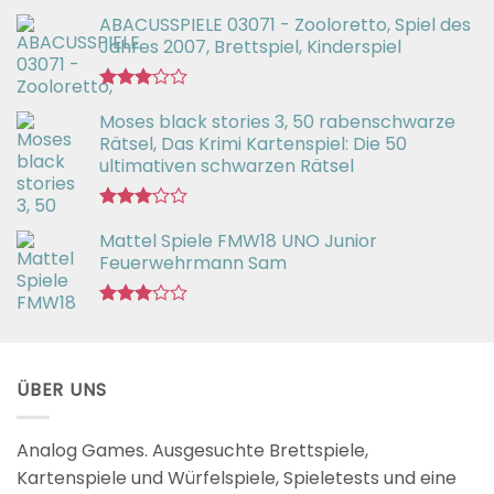
ABACUSSPIELE 03071 - Zooloretto, Spiel des
Jahres 2007, Brettspiel, Kinderspiel
Bewertet
Moses black stories 3, 50 rabenschwarze
mit
3.02
Rätsel, Das Krimi Kartenspiel: Die 50
von 5
ultimativen schwarzen Rätsel
Bewertet
Mattel Spiele FMW18 UNO Junior
mit
3.00
Feuerwehrmann Sam
von 5
Bewertet
mit
2.98
von 5
ÜBER UNS
Analog Games. Ausgesuchte Brettspiele,
Kartenspiele und Würfelspiele, Spieletests und eine