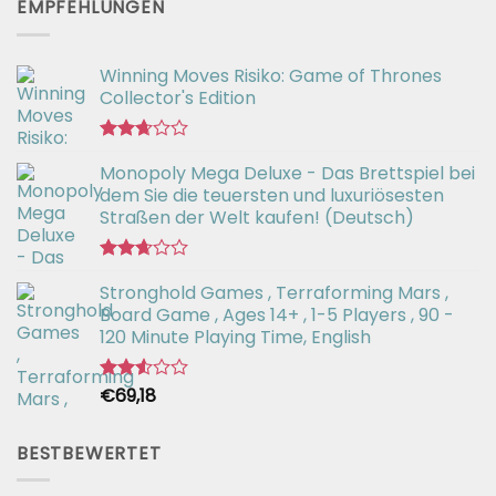
EMPFEHLUNGEN
von
5
Winning Moves Risiko: Game of Thrones
Collector's Edition
Bewertet
Monopoly Mega Deluxe - Das Brettspiel bei
mit
2.66
dem Sie die teuersten und luxuriösesten
von 5
Straßen der Welt kaufen! (Deutsch)
Bewertet
Stronghold Games , Terraforming Mars ,
mit
2.64
Board Game , Ages 14+ , 1-5 Players , 90 -
von 5
120 Minute Playing Time, English
€
69,18
Bewertet
mit
2.54
von 5
BESTBEWERTET