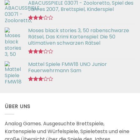
ABACUSSPIELE 03071 - Zooloretto, Spiel des
Jahres 2007, Brettspiel, Kinderspiel
Bewertet
Moses black stories 3, 50 rabenschwarze
mit
3.02
Rätsel, Das Krimi Kartenspiel: Die 50
von 5
ultimativen schwarzen Rätsel
Bewertet
Mattel Spiele FMW18 UNO Junior
mit
3.00
Feuerwehrmann Sam
von 5
Bewertet
mit
2.98
von 5
ÜBER UNS
Analog Games. Ausgesuchte Brettspiele,
Kartenspiele und Würfelspiele, Spieletests und eine
große Übersicht über die Spiele des Jahres.