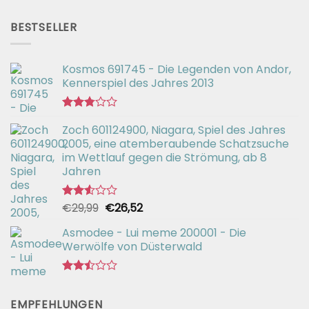
mit
Preis
Preis
2.51
war:
ist:
von 5
BESTSELLER
€56,99
€42,94.
Kosmos 691745 - Die Legenden von Andor,
Kennerspiel des Jahres 2013
Bewertet
Zoch 601124900, Niagara, Spiel des Jahres
mit
2.77
2005, eine atemberaubende Schatzsuche
von 5
im Wettlauf gegen die Strömung, ab 8
Jahren
Ursprünglicher
Aktueller
€
29,99
€
26,52
Bewertet
mit
Preis
Preis
2.54
Asmodee - Lui meme 200001 - Die
war:
ist:
von 5
Werwölfe von Düsterwald
€29,99
€26,52.
Bewertet
mit
EMPFEHLUNGEN
2.49