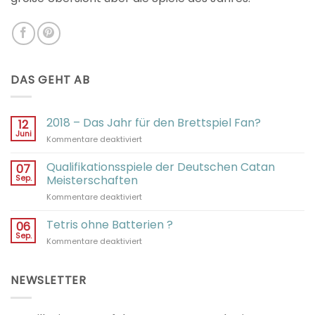
DAS GEHT AB
2018 – Das Jahr für den Brettspiel Fan?
12
Juni
für
Kommentare deaktiviert
2018
–
Qualifikationsspiele der Deutschen Catan
07
Das
Sep.
Meisterschaften
Jahr
für
Kommentare deaktiviert
für
Qualifikationsspiele
den
der
Tetris ohne Batterien ?
Brettspiel
06
Deutschen
Fan?
Sep.
für
Kommentare deaktiviert
Catan
Tetris
Meisterschaften
ohne
Batterien
NEWSLETTER
?