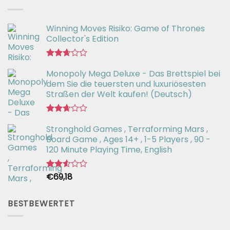
von 5
Winning Moves Risiko: Game of Thrones
Collector's Edition
Bewertet
Monopoly Mega Deluxe - Das Brettspiel bei
mit
2.66
dem Sie die teuersten und luxuriösesten
von 5
Straßen der Welt kaufen! (Deutsch)
Bewertet
Stronghold Games , Terraforming Mars ,
mit
2.64
Board Game , Ages 14+ , 1-5 Players , 90 -
von 5
120 Minute Playing Time, English
€
69,18
Bewertet
mit
2.54
von 5
BESTBEWERTET