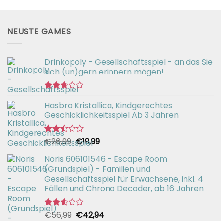
NEUSTE GAMES
Drinkopoly - Gesellschaftsspiel - an das Sie
sich (un)gern erinnern mögen!
Bewertet
Hasbro Kristallica, Kindgerechtes
mit
2.67
Geschicklichkeitsspiel Ab 3 Jahren
von 5
Ursprünglicher
Aktueller
€
26,99
€
19,99
Bewertet
mit
Preis
Preis
2.49
Noris 606101546 - Escape Room
war:
ist:
von 5
(Grundspiel) - Familien und
€26,99
€19,99.
Gesellschaftsspiel für Erwachsene, inkl. 4
Fällen und Chrono Decoder, ab 16 Jahren
Ursprünglicher
Aktueller
€
56,99
€
42,94
Bewertet