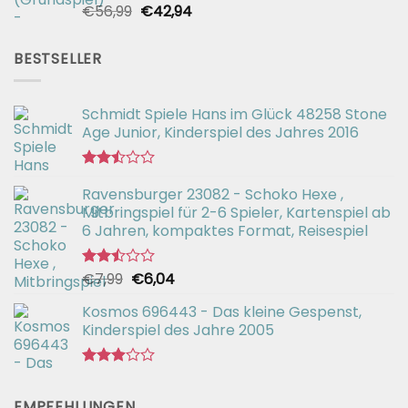
Ursprünglicher
Aktueller
€
56,99
€
42,94
Bewertet
mit
Preis
Preis
2.51
war:
ist:
von 5
BESTSELLER
€56,99
€42,94.
Schmidt Spiele Hans im Glück 48258 Stone
Age Junior, Kinderspiel des Jahres 2016
Bewertet
Ravensburger 23082 - Schoko Hexe ,
mit
2.50
Mitbringspiel für 2-6 Spieler, Kartenspiel ab
von 5
6 Jahren, kompaktes Format, Reisespiel
Ursprünglicher
Aktueller
€
7,99
€
6,04
Bewertet
mit
Preis
Preis
2.50
Kosmos 696443 - Das kleine Gespenst,
war:
ist:
von 5
Kinderspiel des Jahre 2005
€7,99
€6,04.
Bewertet
mit
EMPFEHLUNGEN
2.92