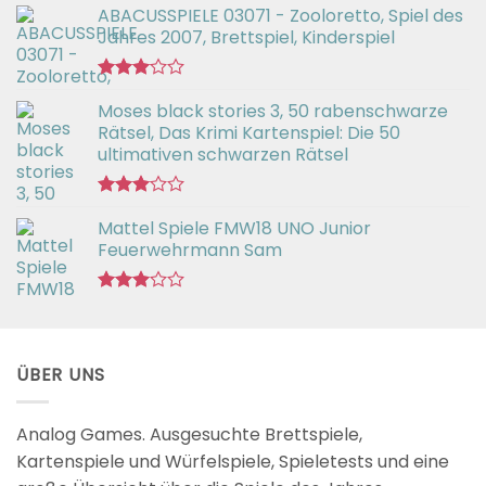
ABACUSSPIELE 03071 - Zooloretto, Spiel des
Jahres 2007, Brettspiel, Kinderspiel
Bewertet
Moses black stories 3, 50 rabenschwarze
mit
3.02
Rätsel, Das Krimi Kartenspiel: Die 50
von 5
ultimativen schwarzen Rätsel
Bewertet
Mattel Spiele FMW18 UNO Junior
mit
3.00
Feuerwehrmann Sam
von 5
Bewertet
mit
2.98
von 5
ÜBER UNS
Analog Games. Ausgesuchte Brettspiele,
Kartenspiele und Würfelspiele, Spieletests und eine