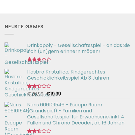
NEUSTE GAMES
Drinkopoly - Gesellschaftsspiel - an das Sie
sich (un)gern erinnern mögen!
Bewertet
Hasbro Kristallica, Kindgerechtes
mit
2.67
Geschicklichkeitsspiel Ab 3 Jahren
von 5
Ursprünglicher
Aktueller
€
26,99
€
19,99
Bewertet
mit
Preis
Preis
2.49
Noris 606101546 - Escape Room
war:
ist:
von 5
(Grundspiel) - Familien und
€26,99
€19,99.
Gesellschaftsspiel für Erwachsene, inkl. 4
Fällen und Chrono Decoder, ab 16 Jahren