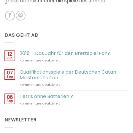
große Übersicht über die Spiele des Jahres.
DAS GEHT AB
2018 – Das Jahr für den Brettspiel Fan?
12
Juni
für
Kommentare deaktiviert
2018
–
Qualifikationsspiele der Deutschen Catan
07
Das
Sep.
Meisterschaften
Jahr
für
Kommentare deaktiviert
für
Qualifikationsspiele
den
der
Tetris ohne Batterien ?
Brettspiel
06
Deutschen
Fan?
Sep.
für
Kommentare deaktiviert
Catan
Tetris
Meisterschaften
ohne
Batterien
NEWSLETTER
?