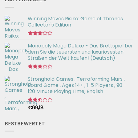
von 5
Winning Moves Risiko: Game of Thrones
Collector's Edition
Bewertet
Monopoly Mega Deluxe - Das Brettspiel bei
mit
2.66
dem Sie die teuersten und luxuriösesten
von 5
Straßen der Welt kaufen! (Deutsch)
Bewertet
Stronghold Games , Terraforming Mars ,
mit
2.64
Board Game , Ages 14+ , 1-5 Players , 90 -
von 5
120 Minute Playing Time, English
€
69,18
Bewertet
mit
2.54
von 5
BESTBEWERTET