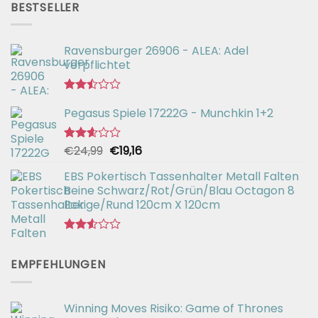
von 5
BESTSELLER
€56,99
€42,94.
Ravensburger 26906 - ALEA: Adel
verpflichtet
Bewertet
Pegasus Spiele 17222G - Munchkin 1+2
mit
2.49
von 5
Ursprünglicher
Aktueller
€
24,99
€
19,16
Bewertet
mit
Preis
Preis
2.57
EBS Pokertisch Tassenhalter Metall Falten
war:
ist:
von 5
Beine Schwarz/Rot/Grün/Blau Octagon 8
€24,99
€19,16.
Eckige/Rund 120cm X 120cm
Bewertet
mit
EMPFEHLUNGEN
2.51
von 5
Winning Moves Risiko: Game of Thrones