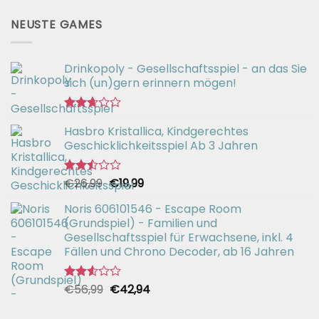
NEUSTE GAMES
Drinkopoly - Gesellschaftsspiel - an das Sie
sich (un)gern erinnern mögen!
Bewertet
Hasbro Kristallica, Kindgerechtes
mit
2.67
Geschicklichkeitsspiel Ab 3 Jahren
von 5
Ursprünglicher
Aktueller
€
26,99
€
19,99
Bewertet
mit
Preis
Preis
2.49
Noris 606101546 - Escape Room
war:
ist:
von 5
(Grundspiel) - Familien und
€26,99
€19,99.
Gesellschaftsspiel für Erwachsene, inkl. 4
Fällen und Chrono Decoder, ab 16 Jahren
Ursprünglicher
Aktueller
€
56,99
€
42,94
Bewertet
mit
Preis
Preis
2.51
war:
ist: