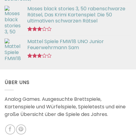
Bewertet
Moses black stories 3, 50 rabenschwarze
mit
3.02
Rätsel, Das Krimi Kartenspiel: Die 50
von 5
ultimativen schwarzen Rätsel
Bewertet
Mattel Spiele FMW18 UNO Junior
mit
3.00
Feuerwehrmann Sam
von 5
Bewertet
mit
2.98
von 5
ÜBER UNS
Analog Games. Ausgesuchte Brettspiele,
Kartenspiele und Würfelspiele, Spieletests und eine
große Übersicht über die Spiele des Jahres.