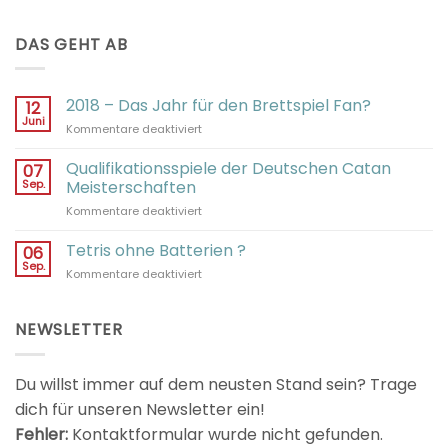
DAS GEHT AB
2018 – Das Jahr für den Brettspiel Fan?
12
Juni
für
Kommentare deaktiviert
2018
–
Qualifikationsspiele der Deutschen Catan
07
Das
Sep.
Meisterschaften
Jahr
für
Kommentare deaktiviert
für
Qualifikationsspiele
den
der
Tetris ohne Batterien ?
Brettspiel
06
Deutschen
Fan?
Sep.
für
Kommentare deaktiviert
Catan
Tetris
Meisterschaften
ohne
Batterien
NEWSLETTER
?
Du willst immer auf dem neusten Stand sein? Trage
dich für unseren Newsletter ein!
Fehler:
Kontaktformular wurde nicht gefunden.