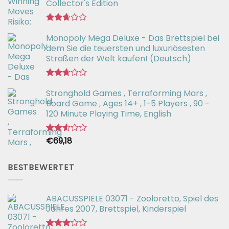
Collector's Edition
Bewertet
Monopoly Mega Deluxe - Das Brettspiel bei
mit
2.66
dem Sie die teuersten und luxuriösesten
von 5
Straßen der Welt kaufen! (Deutsch)
Bewertet
Stronghold Games , Terraforming Mars ,
mit
2.64
Board Game , Ages 14+ , 1-5 Players , 90 -
von 5
120 Minute Playing Time, English
€
69,18
Bewertet
mit
2.54
von 5
BESTBEWERTET
ABACUSSPIELE 03071 - Zooloretto, Spiel des
Jahres 2007, Brettspiel, Kinderspiel