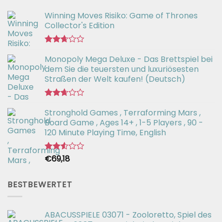
Winning Moves Risiko: Game of Thrones
Collector's Edition
Bewertet
Monopoly Mega Deluxe - Das Brettspiel bei
mit
2.66
dem Sie die teuersten und luxuriösesten
von 5
Straßen der Welt kaufen! (Deutsch)
Bewertet
Stronghold Games , Terraforming Mars ,
mit
2.64
Board Game , Ages 14+ , 1-5 Players , 90 -
von 5
120 Minute Playing Time, English
€
69,18
Bewertet
mit
2.54
von 5
BESTBEWERTET
ABACUSSPIELE 03071 - Zooloretto, Spiel des