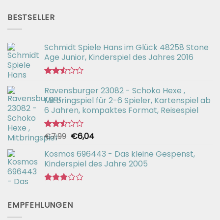
Preis
Preis
2.51
war:
ist:
von 5
BESTSELLER
€56,99
€42,94.
Schmidt Spiele Hans im Glück 48258 Stone
Age Junior, Kinderspiel des Jahres 2016
Bewertet
Ravensburger 23082 - Schoko Hexe ,
mit
2.50
Mitbringspiel für 2-6 Spieler, Kartenspiel ab
von 5
6 Jahren, kompaktes Format, Reisespiel
Ursprünglicher
Aktueller
€
7,99
€
6,04
Bewertet
mit
Preis
Preis
2.50
Kosmos 696443 - Das kleine Gespenst,
war:
ist:
von 5
Kinderspiel des Jahre 2005
€7,99
€6,04.
Bewertet
mit
EMPFEHLUNGEN
2.92
von 5