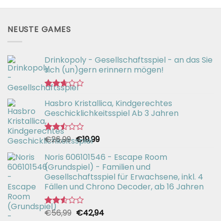
NEUSTE GAMES
Drinkopoly - Gesellschaftsspiel - an das Sie
sich (un)gern erinnern mögen!
Bewertet
Hasbro Kristallica, Kindgerechtes
mit
2.67
Geschicklichkeitsspiel Ab 3 Jahren
von 5
Ursprünglicher
Aktueller
€
26,99
€
19,99
Bewertet
mit
Preis
Preis
2.49
Noris 606101546 - Escape Room
war:
ist:
von 5
(Grundspiel) - Familien und
€26,99
€19,99.
Gesellschaftsspiel für Erwachsene, inkl. 4
Fällen und Chrono Decoder, ab 16 Jahren
Ursprünglicher
Aktueller
€
56,99
€
42,94
Bewertet
mit