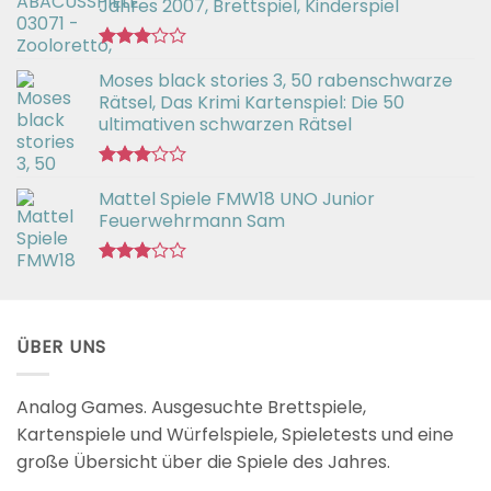
Jahres 2007, Brettspiel, Kinderspiel
Bewertet
Moses black stories 3, 50 rabenschwarze
mit
3.02
Rätsel, Das Krimi Kartenspiel: Die 50
von 5
ultimativen schwarzen Rätsel
Bewertet
Mattel Spiele FMW18 UNO Junior
mit
3.00
Feuerwehrmann Sam
von 5
Bewertet
mit
2.98
von 5
ÜBER UNS
Analog Games. Ausgesuchte Brettspiele,
Kartenspiele und Würfelspiele, Spieletests und eine
große Übersicht über die Spiele des Jahres.