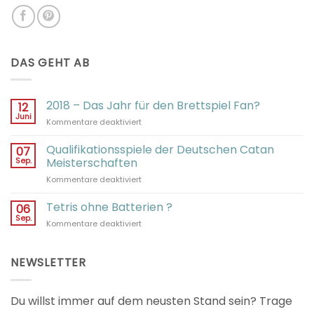
DAS GEHT AB
2018 – Das Jahr für den Brettspiel Fan?
12
Juni
für
Kommentare deaktiviert
2018
–
Qualifikationsspiele der Deutschen Catan
07
Das
Sep.
Meisterschaften
Jahr
für
Kommentare deaktiviert
für
Qualifikationsspiele
den
der
Tetris ohne Batterien ?
Brettspiel
06
Deutschen
Fan?
Sep.
für
Kommentare deaktiviert
Catan
Tetris
Meisterschaften
ohne
Batterien
NEWSLETTER
?
Du willst immer auf dem neusten Stand sein? Trage