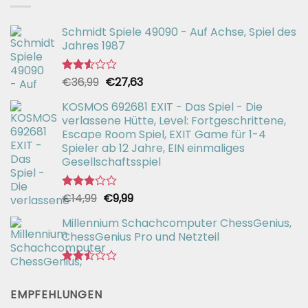
Schmidt Spiele 49090 - Auf Achse, Spiel des
Jahres 1987
Ursprünglicher
Aktueller
€
36,99
€
27,63
Bewertet
mit
Preis
Preis
2.51
KOSMOS 692681 EXIT - Das Spiel - Die
war:
ist:
von 5
verlassene Hütte, Level: Fortgeschrittene,
€36,99
€27,63.
Escape Room Spiel, EXIT Game für 1-4
Spieler ab 12 Jahre, EIN einmaliges
Gesellschaftsspiel
Ursprünglicher
Aktueller
€
14,99
€
9,99
Bewertet
mit
Preis
Preis
2.82
Millennium Schachcomputer ChessGenius,
war:
ist:
von 5
ChessGenius Pro und Netzteil
€14,99
€9,99.
Bewertet
mit
EMPFEHLUNGEN
2.44
von