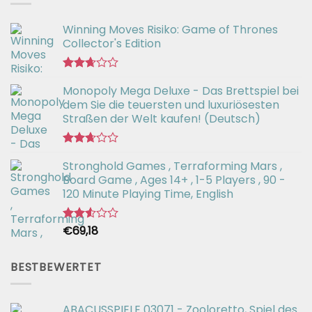
5
Winning Moves Risiko: Game of Thrones
Collector's Edition
Bewertet
Monopoly Mega Deluxe - Das Brettspiel bei
mit
2.66
dem Sie die teuersten und luxuriösesten
von 5
Straßen der Welt kaufen! (Deutsch)
Bewertet
Stronghold Games , Terraforming Mars ,
mit
2.64
Board Game , Ages 14+ , 1-5 Players , 90 -
von 5
120 Minute Playing Time, English
€
69,18
Bewertet
mit
2.54
von 5
BESTBEWERTET
ABACUSSPIELE 03071 - Zooloretto, Spiel des