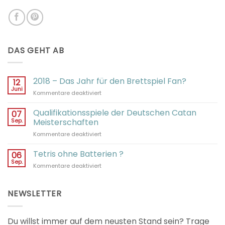
DAS GEHT AB
2018 – Das Jahr für den Brettspiel Fan?
12
Juni
für
Kommentare deaktiviert
2018
–
Qualifikationsspiele der Deutschen Catan
07
Das
Sep.
Meisterschaften
Jahr
für
Kommentare deaktiviert
für
Qualifikationsspiele
den
der
Tetris ohne Batterien ?
Brettspiel
06
Deutschen
Fan?
Sep.
für
Kommentare deaktiviert
Catan
Tetris
Meisterschaften
ohne
Batterien
NEWSLETTER
?
Du willst immer auf dem neusten Stand sein? Trage