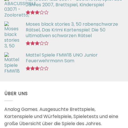
Jahres 2007, Brettspiel, Kinderspiel
Bewertet
Moses black stories 3, 50 rabenschwarze
mit
3.02
Rätsel, Das Krimi Kartenspiel: Die 50
von 5
ultimativen schwarzen Rätsel
Bewertet
Mattel Spiele FMW18 UNO Junior
mit
3.00
Feuerwehrmann Sam
von 5
Bewertet
mit
2.98
von 5
ÜBER UNS
Analog Games. Ausgesuchte Brettspiele,
Kartenspiele und Würfelspiele, Spieletests und eine
große Übersicht über die Spiele des Jahres.