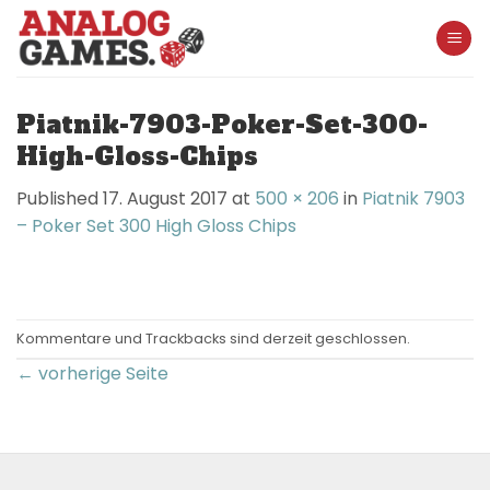
Skip
to
content
Piatnik-7903-Poker-Set-300-
High-Gloss-Chips
Published
17. August 2017
at
500 × 206
in
Piatnik 7903
– Poker Set 300 High Gloss Chips
Kommentare und Trackbacks sind derzeit geschlossen.
←
vorherige Seite