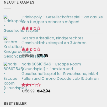
NEUSTE GAMES
Drinkopoly - Gesellschaftsspiel - an das Sie
sich (un)gern erinnern mögen!
Bewertet
Hasbro Kristallica, Kindgerechtes
mit
2.67
Geschicklichkeitsspiel Ab 3 Jahren
von 5
Ursprünglicher
Aktueller
€
26,99
€
19,99
Bewertet
mit
Preis
Preis
2.49
Noris 606101546 - Escape Room
war:
ist:
von 5
(Grundspiel) - Familien und
€26,99
€19,99.
Gesellschaftsspiel für Erwachsene, inkl. 4
Fällen und Chrono Decoder, ab 16 Jahren
Ursprünglicher
Aktueller
€
56,99
€
42,94
Bewertet
mit
Preis
Preis
2.51
war:
ist:
von 5
BESTSELLER
€56,99
€42,94.