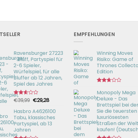
TSELLER
EMPFEHLUNGEN
Ravensburger 27223
Winning Moves
- Bluff, Partyspiel für
Risiko: Game of
2-6 Spieler,
Thrones Collecto
Würfelspiel, für alle
Edition
Bluffer ab 12 Jahren,
Spiel des Jahres
Bewertet
Monopoly Mega
mit
2.66
Deluxe - Das
Ursprünglicher
Aktueller
€
39,99
€
29,28
Bewertet
von 5
Brettspiel bei d
mit
Preis
Preis
2.57
Sie die teuersten
Hasbro A4626100
war:
ist:
von 5
luxuriösesten
Tabu, klassisches
€39,99
€29,28.
Straßen der Wel
Partyspiel, ab 13
kaufen! (Deutsc
Jahren