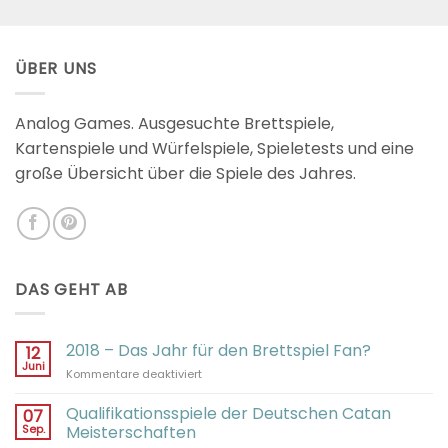
Bewertet
mit
2.98
von 5
ÜBER UNS
Analog Games. Ausgesuchte Brettspiele,
Kartenspiele und Würfelspiele, Spieletests und eine
große Übersicht über die Spiele des Jahres.
DAS GEHT AB
2018 – Das Jahr für den Brettspiel Fan?
12
Juni
für
Kommentare deaktiviert
2018
–
Qualifikationsspiele der Deutschen Catan
07
Das
Sep.
Meisterschaften
Jahr