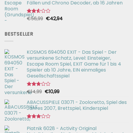
Fällen und Chrono Decoder, ab 16 Jahren
Ursprünglicher
Aktueller
€
56,99
€
42,94
Bewertet
mit
Preis
Preis
2.51
war:
ist:
von 5
BESTSELLER
€56,99
€42,94.
KOSMOS 694050 EXIT - Das Spiel - Der
versunkene Schatz, Level: Einsteiger,
Escape Room Spiel, EXIT Game für 1 bis 4
Spieler ab 10 Jahre, EIN einmaliges
Gesellschaftsspiel
Ursprünglicher
Aktueller
€
14,99
€
10,99
Bewertet
mit
Preis
Preis
2.71
ABACUSSPIELE 03071 - Zooloretto, Spiel des
war:
ist:
von 5
Jahres 2007, Brettspiel, Kinderspiel
€14,99
€10,99.
Bewertet
Piatnik 6028 - Activity Original
mit
3.02