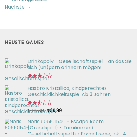
Nächste
→
NEUSTE GAMES
Drinkopoly - Gesellschaftsspiel - an das Sie
sich (un)gern erinnern mögen!
Bewertet
Hasbro Kristallica, Kindgerechtes
mit
2.67
Geschicklichkeitsspiel Ab 3 Jahren
von 5
Ursprünglicher
Aktueller
€
26,99
€
19,99
Bewertet
mit
Preis
Preis
2.49
Noris 606101546 - Escape Room
war:
ist:
von 5
(Grundspiel) - Familien und
€26,99
€19,99.
Gesellschaftsspiel für Erwachsene, inkl. 4