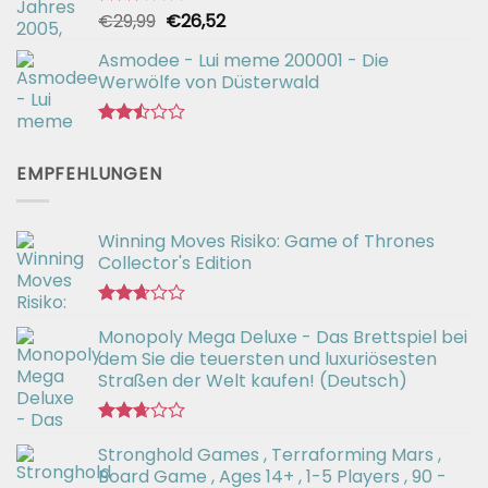
Ursprünglicher
Aktueller
€
29,99
€
26,52
Bewertet
mit
Preis
Preis
2.54
Asmodee - Lui meme 200001 - Die
war:
ist:
von 5
Werwölfe von Düsterwald
€29,99
€26,52.
Bewertet
mit
EMPFEHLUNGEN
2.49
von 5
Winning Moves Risiko: Game of Thrones
Collector's Edition
Bewertet
Monopoly Mega Deluxe - Das Brettspiel bei
mit
2.66
dem Sie die teuersten und luxuriösesten
von 5
Straßen der Welt kaufen! (Deutsch)
Bewertet
Stronghold Games , Terraforming Mars ,
mit
2.64
Board Game , Ages 14+ , 1-5 Players , 90 -
von 5