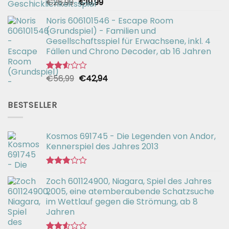
Ursprünglicher
Aktueller
€
26,99
€
19,99
Bewertet
mit
Preis
Preis
2.49
Noris 606101546 - Escape Room
war:
ist:
von 5
(Grundspiel) - Familien und
€26,99
€19,99.
Gesellschaftsspiel für Erwachsene, inkl. 4
Fällen und Chrono Decoder, ab 16 Jahren
Ursprünglicher
Aktueller
€
56,99
€
42,94
Bewertet
mit
Preis
Preis
2.51
war:
ist:
von 5
BESTSELLER
€56,99
€42,94.
Kosmos 691745 - Die Legenden von Andor,
Kennerspiel des Jahres 2013
Bewertet
Zoch 601124900, Niagara, Spiel des Jahres
mit
2.77
2005, eine atemberaubende Schatzsuche
von 5
im Wettlauf gegen die Strömung, ab 8
Jahren