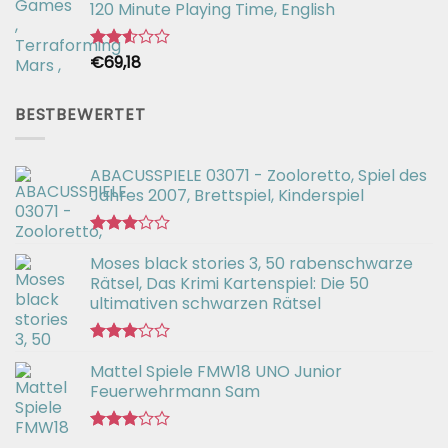
120 Minute Playing Time, English
€
69,18
Bewertet
mit
2.54
von 5
BESTBEWERTET
ABACUSSPIELE 03071 - Zooloretto, Spiel des
Jahres 2007, Brettspiel, Kinderspiel
Bewertet
Moses black stories 3, 50 rabenschwarze
mit
3.02
Rätsel, Das Krimi Kartenspiel: Die 50
von 5
ultimativen schwarzen Rätsel
Bewertet
Mattel Spiele FMW18 UNO Junior
mit
3.00
Feuerwehrmann Sam
von 5
Bewertet