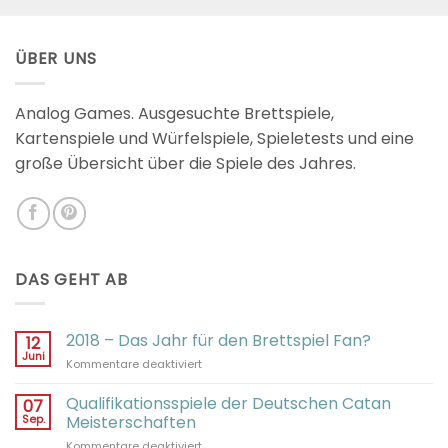
mit
2.98
von 5
ÜBER UNS
Analog Games. Ausgesuchte Brettspiele,
Kartenspiele und Würfelspiele, Spieletests und eine
große Übersicht über die Spiele des Jahres.
DAS GEHT AB
2018 – Das Jahr für den Brettspiel Fan?
12
Juni
für
Kommentare deaktiviert
2018
–
Qualifikationsspiele der Deutschen Catan
07
Das
Sep.
Meisterschaften
Jahr
für
Kommentare deaktiviert