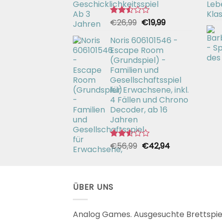
Ursprünglicher
Aktueller
€
26,99
€
19,99
Bewertet
mit
Preis
Preis
2.49
Noris 606101546 -
war:
ist:
von 5
Escape Room
€26,99
€19,99.
(Grundspiel) -
Familien und
Gesellschaftsspiel
für Erwachsene, inkl.
4 Fällen und Chrono
Decoder, ab 16
Jahren
Ursprünglicher
Aktueller
€
56,99
€
42,94
Bewertet
mit
Preis
Preis
2.51
war:
ist:
von 5
€56,99
€42,94.
ÜBER UNS
Analog Games. Ausgesuchte Brettspie