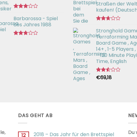
Straßen der Wel
kaufen! (Deutsc
Bewertet
Barbarossa - Spiel
mit
2.90
des Jahres 1988
Bewertet
von 5
Stronghold Game
mit
2.64
Terraforming Mar
Bewertet
von 5
Board Game , Ag
mit
14+ , 1-5 Players ,
2.71
- 120 Minute Play
von 5
Time, English
€
69,18
Bewertet
mit
2.54
von 5
DAS GEHT AB
NE
le,
Du 
2018 – Das Jahr für den Brettspiel
12