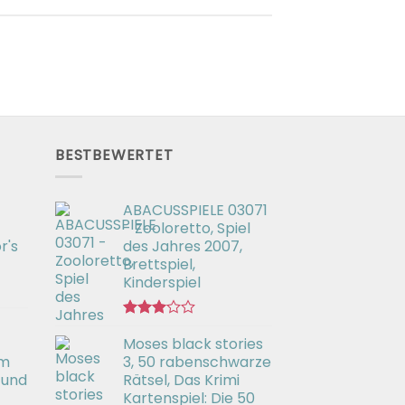
BESTBEWERTET
ABACUSSPIELE 03071
- Zooloretto, Spiel
r's
des Jahres 2007,
Brettspiel,
Kinderspiel
Bewertet
Moses black stories
mit
3.02
em
3, 50 rabenschwarze
von 5
 und
Rätsel, Das Krimi
Kartenspiel: Die 50