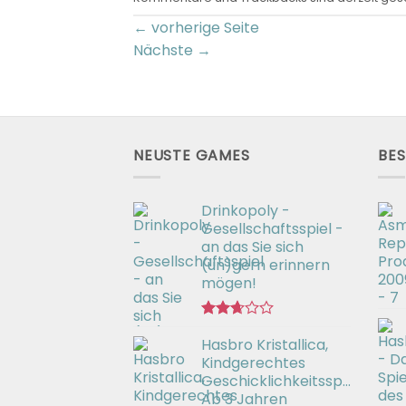
←
vorherige Seite
Nächste
→
NEUSTE GAMES
BES
Drinkopoly -
Gesellschaftsspiel -
an das Sie sich
(un)gern erinnern
mögen!
Bewertet
Hasbro Kristallica,
mit
2.67
Kindgerechtes
von 5
Geschicklichkeitsspiel
Ab 3 Jahren