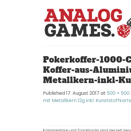
Skip
to
content
Pokerkoffer-1000-C
Koffer-aus-Alumini
Metallkern-inkl-K
Published
17. August 2017
at
500 × 500
mit Metallkern 12g inkl. Kunststoffka
Kommentare und Trackbacks sind derzeit ges