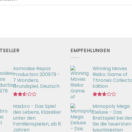
TSELLER
EMPFEHLUNGEN
Asmodee Repos
Winning Moves
Production 200979 -
Risiko: Game of
7 Wonders,
Thrones Collecto
Grundspiel, Deutsch
Edition
Bewertet
Bewertet
Hasbro - Das Spiel
Monopoly Mega
mit
mit
2.50
2.66
des Lebens, Klassiker
Deluxe - Das
von 5
von 5
unter den
Brettspiel bei d
Familienspielen, ab 8
Sie die teuersten
Jahren
luxuriösesten