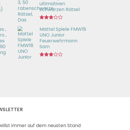
t
ultimativen
h)
schwarzen Rätsel
Bewertet
s ,
Mattel Spiele FMW18
mit
3.00
s ,
UNO Junior
von 5
es
Feuerwehrmann
 90
Sam
ing
Bewertet
mit
2.98
von 5
WSLETTER
willst immer auf dem neusten Stand