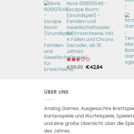
2.49
Noris 606101546 -
war:
ist:
von 5
Escape Room
€26,99
€19,99.
(Grundspiel) -
Familien und
Gesellschaftsspiel
für Erwachsene, inkl.
4 Fällen und Chrono
Decoder, ab 16
Jahren
Ursprünglicher
Aktueller
€
56,99
€
42,94
Bewertet
mit
Preis
Preis
2.51
war:
ist:
von 5
€56,99
€42,94.
ÜBER UNS
Analog Games. Ausgesuchte Brettspie
Kartenspiele und Würfelspiele, Spielet
und eine große Übersicht über die Spi
des Jahres.