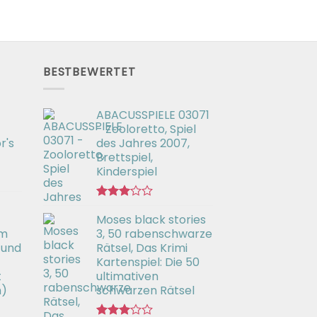
BESTBEWERTET
ABACUSSPIELE 03071
- Zooloretto, Spiel
r's
des Jahres 2007,
Brettspiel,
Kinderspiel
Bewertet
Moses black stories
mit
3.02
em
3, 50 rabenschwarze
von 5
 und
Rätsel, Das Krimi
Kartenspiel: Die 50
t
ultimativen
h)
schwarzen Rätsel