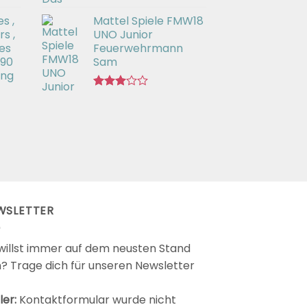
Bewertet
s ,
Mattel Spiele FMW18
mit
3.00
s ,
UNO Junior
von 5
es
Feuerwehrmann
 90
Sam
ing
Bewertet
mit
2.98
von 5
WSLETTER
willst immer auf dem neusten Stand
n? Trage dich für unseren Newsletter
ler:
Kontaktformular wurde nicht