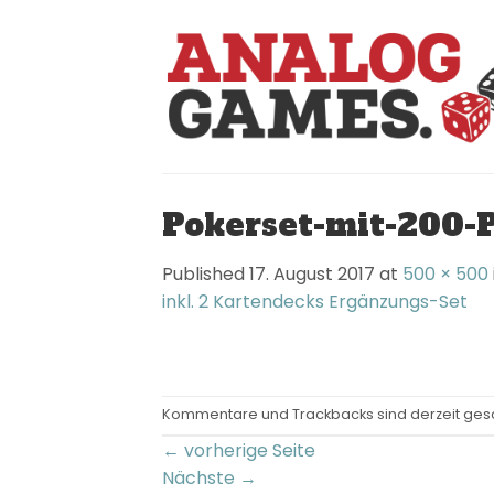
Skip
to
content
Pokerset-mit-200-P
Published
17. August 2017
at
500 × 500
inkl. 2 Kartendecks Ergänzungs-Set
Kommentare und Trackbacks sind derzeit ges
←
vorherige Seite
Nächste
→