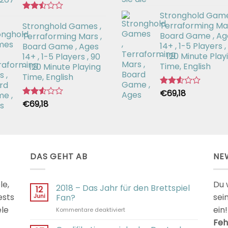
Bewertet
Stronghold Game
mit
Bewertet
2.64
Terraforming Mar
Stronghold Games ,
mit
von 5
2.44
Board Game , Ag
Terraforming Mars ,
von
14+ , 1-5 Players ,
Board Game , Ages
5
- 120 Minute Play
14+ , 1-5 Players , 90
Time, English
- 120 Minute Playing
Time, English
€
69,18
Bewertet
mit
€
69,18
Bewertet
2.54
mit
von 5
2.54
von 5
DAS GEHT AB
NE
le,
Du 
2018 – Das Jahr für den Brettspiel
12
ests
sei
Juni
Fan?
ele
ein!
für
Kommentare deaktiviert
2018
Feh
–