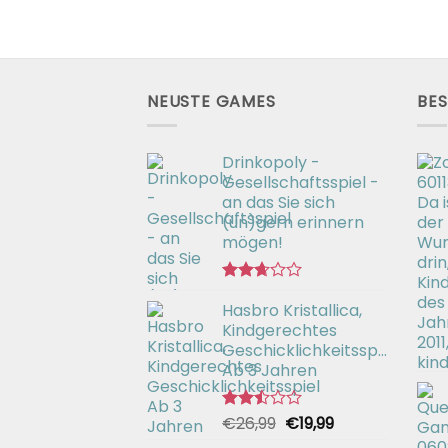
NEUSTE GAMES
BES
Drinkopoly -
Gesellschaftsspiel -
an das Sie sich
(un)gern erinnern
mögen!
Bewertet
Hasbro Kristallica,
mit
2.67
Kindgerechtes
von 5
Geschicklichkeitsspiel
Ab 3 Jahren
Ursprünglicher
Aktueller
€
26,99
€
19,99
Bewertet
mit
Preis
Preis