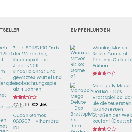
TSELLER
EMPFEHLUNGEN
Zoch 601132100 Da ist
Winning Moves
der Wurm drin,
Risiko: Game of
Kinderspiel des
Thrones Collecto
Jahres 2011,
Edition
kinderleichtes und
gewitztes Würfel und
Bewertet
Beobachtungsspiel,
Monopoly Mega
mit
ab 4 Jahren
2.66
Deluxe - Das
von 5
Brettspiel bei d
Sie die teuersten
Ursprünglicher
Aktueller
€
26,99
€
21,68
Bewertet
luxuriösesten
mit
Preis
Preis
2.52
Straßen der Wel
Queen Games
war:
ist:
von 5
kaufen! (Deutsc
060267 - Alhambra
€26,99
€21,68.
INT