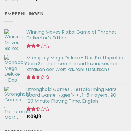
mit
2.54
von 5
EMPFEHLUNGEN
Winning Moves Risiko: Game of Thrones
Collector's Edition
Bewertet
Monopoly Mega Deluxe - Das Brettspiel bei
mit
2.66
dem Sie die teuersten und luxuriösesten
von 5
Straßen der Welt kaufen! (Deutsch)
Bewertet
Stronghold Games , Terraforming Mars ,
mit
2.64
Board Game , Ages 14+ , 1-5 Players , 90 -
von 5
120 Minute Playing Time, English
€
69,18
Bewertet
mit
2.54
von 5