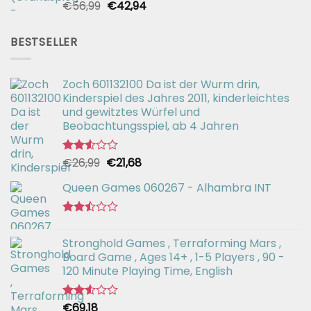
Ursprünglicher
Aktueller
€
56,99
€
42,94
Bewertet
mit
Preis
Preis
2.51
war:
ist:
von 5
BESTSELLER
€56,99
€42,94.
Zoch 601132100 Da ist der Wurm drin,
Kinderspiel des Jahres 2011, kinderleichtes
und gewitztes Würfel und
Beobachtungsspiel, ab 4 Jahren
Ursprünglicher
Aktueller
€
26,99
€
21,68
Bewertet
mit
Preis
Preis
2.52
Queen Games 060267 - Alhambra INT
war:
ist:
von 5
€26,99
€21,68.
Bewertet
mit
Stronghold Games , Terraforming Mars ,
2.44
Board Game , Ages 14+ , 1-5 Players , 90 -
von
5
120 Minute Playing Time, English
€
69,18
Bewertet