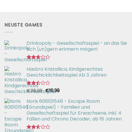
NEUSTE GAMES
Drinkopoly - Gesellschaftsspiel - an das Sie
sich (un)gern erinnern mögen!
Bewertet
Hasbro Kristallica, Kindgerechtes
mit
2.67
Geschicklichkeitsspiel Ab 3 Jahren
von 5
Ursprünglicher
Aktueller
€
26,99
€
19,99
Bewertet
mit
Preis
Preis
2.49
Noris 606101546 - Escape Room
war:
ist:
von 5
(Grundspiel) - Familien und
€26,99
€19,99.
Gesellschaftsspiel für Erwachsene, inkl. 4
Fällen und Chrono Decoder, ab 16 Jahren