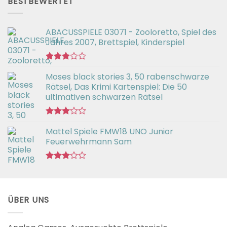
BESTBEWERTET
ABACUSSPIELE 03071 - Zooloretto, Spiel des
Jahres 2007, Brettspiel, Kinderspiel
Bewertet
Moses black stories 3, 50 rabenschwarze
mit
3.02
Rätsel, Das Krimi Kartenspiel: Die 50
von 5
ultimativen schwarzen Rätsel
Bewertet
Mattel Spiele FMW18 UNO Junior
mit
3.00
Feuerwehrmann Sam
von 5
Bewertet
mit
2.98
von 5
ÜBER UNS