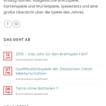
Analog Games. Ausgesuchte Brettspiele,
Kartenspiele und Würfelspiele, Spieletests und eine
große Übersicht über die Spiele des Jahres.
DAS GEHT AB
2018 – Das Jahr für den Brettspiel Fan?
12
Juni
für
Kommentare deaktiviert
2018
–
Qualifikationsspiele der Deutschen Catan
07
Das
Sep.
Meisterschaften
Jahr
für
Kommentare deaktiviert
für
Qualifikationsspiele
den
der
Tetris ohne Batterien ?
Brettspiel
06
Deutschen
Fan?
Sep.
für
Kommentare deaktiviert
Catan
Tetris
Meisterschaften
ohne
Batterien