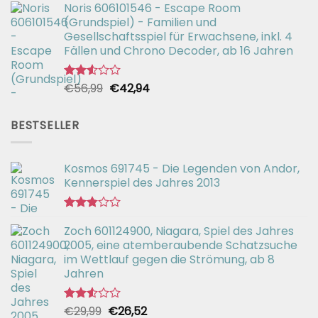
2.49
Noris 606101546 - Escape Room
war:
ist:
von 5
(Grundspiel) - Familien und
€26,99
€19,99.
Gesellschaftsspiel für Erwachsene, inkl. 4
Fällen und Chrono Decoder, ab 16 Jahren
Ursprünglicher
Aktueller
€
56,99
€
42,94
Bewertet
mit
Preis
Preis
2.51
war:
ist:
von 5
BESTSELLER
€56,99
€42,94.
Kosmos 691745 - Die Legenden von Andor,
Kennerspiel des Jahres 2013
Bewertet
Zoch 601124900, Niagara, Spiel des Jahres
mit
2.77
2005, eine atemberaubende Schatzsuche
von 5
im Wettlauf gegen die Strömung, ab 8
Jahren
Ursprünglicher
Aktueller
€
29,99
€
26,52
Bewertet