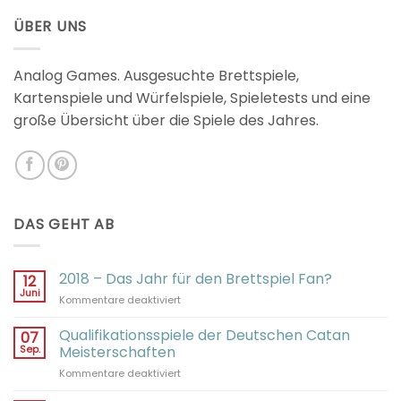
von 5
ÜBER UNS
Analog Games. Ausgesuchte Brettspiele,
Kartenspiele und Würfelspiele, Spieletests und eine
große Übersicht über die Spiele des Jahres.
DAS GEHT AB
2018 – Das Jahr für den Brettspiel Fan?
12
Juni
für
Kommentare deaktiviert
2018
–
Qualifikationsspiele der Deutschen Catan
07
Das
Sep.
Meisterschaften
Jahr
für
Kommentare deaktiviert
für
Qualifikationsspiele
den