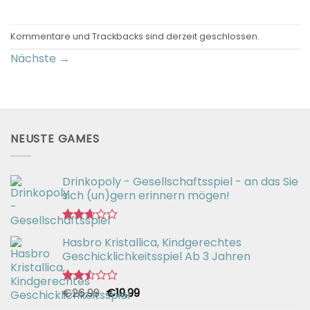
Kommentare und Trackbacks sind derzeit geschlossen.
Nächste
→
NEUSTE GAMES
Drinkopoly - Gesellschaftsspiel - an das Sie
sich (un)gern erinnern mögen!
Bewertet
Hasbro Kristallica, Kindgerechtes
mit
2.67
Geschicklichkeitsspiel Ab 3 Jahren
von 5
Ursprünglicher
Aktueller
€
26,99
€
19,99
Bewertet
mit
Preis
Preis