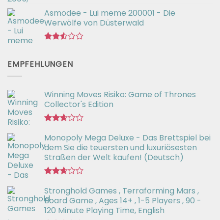
mit
Preis
Preis
2.54
Asmodee - Lui meme 200001 - Die
war:
ist:
von 5
Werwölfe von Düsterwald
€29,99
€26,52.
Bewertet
mit
EMPFEHLUNGEN
2.49
von 5
Winning Moves Risiko: Game of Thrones
Collector's Edition
Bewertet
Monopoly Mega Deluxe - Das Brettspiel bei
mit
2.66
dem Sie die teuersten und luxuriösesten
von 5
Straßen der Welt kaufen! (Deutsch)
Bewertet
Stronghold Games , Terraforming Mars ,
mit
2.64
Board Game , Ages 14+ , 1-5 Players , 90 -
von 5
120 Minute Playing Time, English