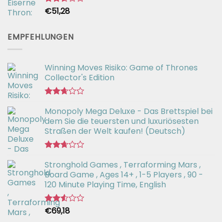
€
51,28
Bewertet
mit
2.59
von 5
EMPFEHLUNGEN
Winning Moves Risiko: Game of Thrones
Collector's Edition
Bewertet
Monopoly Mega Deluxe - Das Brettspiel bei
mit
2.66
dem Sie die teuersten und luxuriösesten
von 5
Straßen der Welt kaufen! (Deutsch)
Bewertet
Stronghold Games , Terraforming Mars ,
mit
2.64
Board Game , Ages 14+ , 1-5 Players , 90 -
von 5
120 Minute Playing Time, English
€
69,18
Bewertet
mit