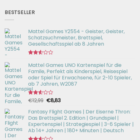
mit
Preis
Preis
2.51
war:
ist:
von 5
BESTSELLER
€56,99
€42,94.
Mattel Games Y2554 - Geister, Geister,
Schatzsuchmeister, Brettspiel,
Gesellschaftsspiel ab 8 Jahren
Bewertet
Mattel Games UNO Kartenspiel für die
mit
2.53
Famile, Perfekt als Kinderspiel, Reisespiel
von 5
oder Spiel für Erwachsene, für 2-10 Spieler,
ab 7 Jahren, W2087
Ursprünglicher
Aktueller
€
12,99
€
8,83
Bewertet
mit
Preis
Preis
2.52
Fantasy Flight Games | Der Eiserne Thron:
war:
ist:
von 5
Das Brettspiel 2. Edition | Grundspiel |
€12,99
€8,83.
Expertenspiel | Strategiespiel | 3-6 Spieler |
Ab 14+ Jahren | 180+ Minuten | Deutsch