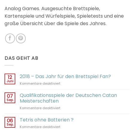
Analog Games. Ausgesuchte Brettspiele,
Kartenspiele und Würfelspiele, Spieletests und eine
große Übersicht über die Spiele des Jahres.
DAS GEHT AB
2018 – Das Jahr für den Brettspiel Fan?
12
Juni
für
Kommentare deaktiviert
2018
–
Qualifikationsspiele der Deutschen Catan
07
Das
Sep.
Meisterschaften
Jahr
für
Kommentare deaktiviert
für
Qualifikationsspiele
den
der
Tetris ohne Batterien ?
Brettspiel
06
Deutschen
Fan?
Sep.
für
Kommentare deaktiviert
Catan
Tetris
Meisterschaften