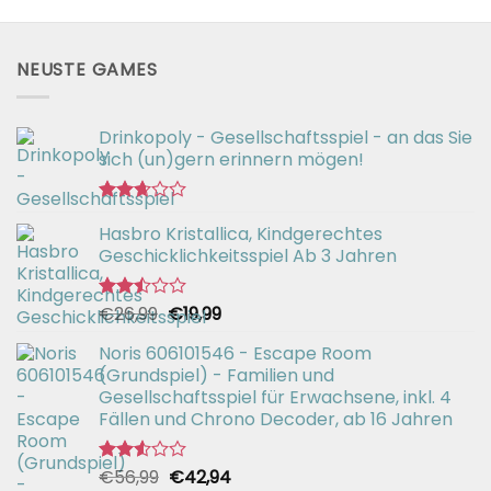
NEUSTE GAMES
Drinkopoly - Gesellschaftsspiel - an das Sie
sich (un)gern erinnern mögen!
Bewertet
Hasbro Kristallica, Kindgerechtes
mit
2.67
Geschicklichkeitsspiel Ab 3 Jahren
von 5
Ursprünglicher
Aktueller
€
26,99
€
19,99
Bewertet
mit
Preis
Preis
2.49
Noris 606101546 - Escape Room
war:
ist:
von 5
(Grundspiel) - Familien und
€26,99
€19,99.
Gesellschaftsspiel für Erwachsene, inkl. 4
Fällen und Chrono Decoder, ab 16 Jahren
Ursprünglicher
Aktueller
€
56,99
€
42,94
Bewertet