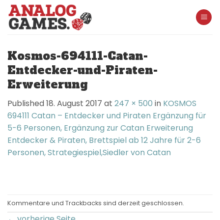
Skip
to
content
Kosmos-694111-Catan-
Entdecker-und-Piraten-
Erweiterung
Published
18. August 2017
at
247 × 500
in
KOSMOS
694111 Catan – Entdecker und Piraten Ergänzung für
5-6 Personen, Ergänzung zur Catan Erweiterung
Entdecker & Piraten, Brettspiel ab 12 Jahre für 2-6
Personen, Strategiespiel,Siedler von Catan
Kommentare und Trackbacks sind derzeit geschlossen.
←
vorherige Seite