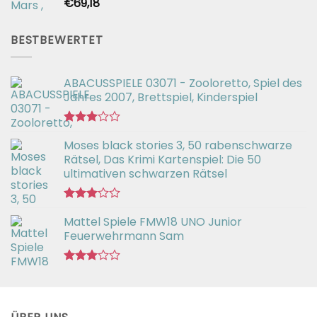
€
69,18
Bewertet
mit
2.54
von 5
BESTBEWERTET
ABACUSSPIELE 03071 - Zooloretto, Spiel des
Jahres 2007, Brettspiel, Kinderspiel
Bewertet
Moses black stories 3, 50 rabenschwarze
mit
3.02
Rätsel, Das Krimi Kartenspiel: Die 50
von 5
ultimativen schwarzen Rätsel
Bewertet
Mattel Spiele FMW18 UNO Junior
mit
3.00
Feuerwehrmann Sam
von 5
Bewertet
mit
2.98
von 5