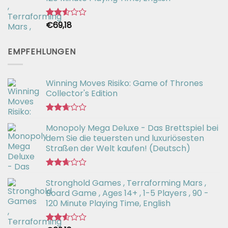
€
69,18
Bewertet
mit
2.54
von 5
EMPFEHLUNGEN
Winning Moves Risiko: Game of Thrones
Collector's Edition
Bewertet
Monopoly Mega Deluxe - Das Brettspiel bei
mit
2.66
dem Sie die teuersten und luxuriösesten
von 5
Straßen der Welt kaufen! (Deutsch)
Bewertet
Stronghold Games , Terraforming Mars ,
mit
2.64
Board Game , Ages 14+ , 1-5 Players , 90 -
von 5
120 Minute Playing Time, English