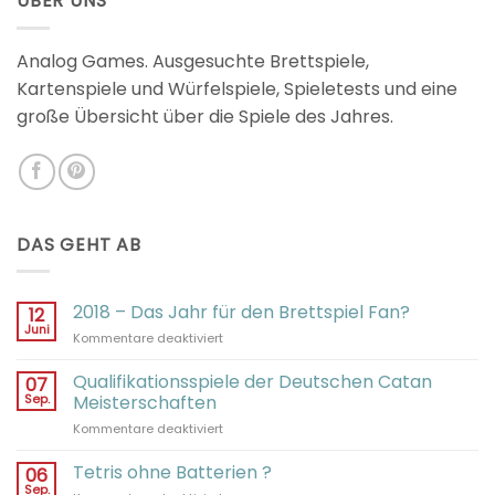
ÜBER UNS
Analog Games. Ausgesuchte Brettspiele,
Kartenspiele und Würfelspiele, Spieletests und eine
große Übersicht über die Spiele des Jahres.
DAS GEHT AB
2018 – Das Jahr für den Brettspiel Fan?
12
Juni
für
Kommentare deaktiviert
2018
–
Qualifikationsspiele der Deutschen Catan
07
Das
Sep.
Meisterschaften
Jahr
für
Kommentare deaktiviert
für
Qualifikationsspiele
den
der
Tetris ohne Batterien ?
Brettspiel
06
Deutschen
Fan?
Sep.