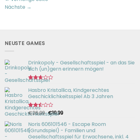
Nächste
→
NEUSTE GAMES
Drinkopoly - Gesellschaftsspiel - an das Sie
sich (un)gern erinnern mögen!
Bewertet
Hasbro Kristallica, Kindgerechtes
mit
2.67
Geschicklichkeitsspiel Ab 3 Jahren
von 5
Ursprünglicher
Aktueller
€
26,99
€
19,99
Bewertet
mit
Preis
Preis
2.49
Noris 606101546 - Escape Room
war:
ist:
von 5
(Grundspiel) - Familien und
€26,99
€19,99.
Gesellschaftsspiel für Erwachsene, inkl. 4