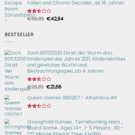
Fällen und Chrono Decoder, ab 16 Jahren
Ursprünglicher
Aktueller
€
56,99
€
42,94
Bewertet
mit
Preis
Preis
2.51
war:
ist:
von 5
BESTSELLER
€56,99
€42,94.
Zoch 601132100 Da ist der Wurm drin,
Kinderspiel des Jahres 2011, kinderleichtes
und gewitztes Würfel und
Beobachtungsspiel, ab 4 Jahren
Ursprünglicher
Aktueller
€
26,99
€
21,68
Bewertet
mit
Preis
Preis
2.52
Queen Games 060267 - Alhambra INT
war:
ist:
von 5
€26,99
€21,68.
Bewertet
mit
Stronghold Games , Terraforming Mars ,
2.44
Board Game , Ages 14+ , 1-5 Players , 90 -
von
5
120 Minute Playing Time, English