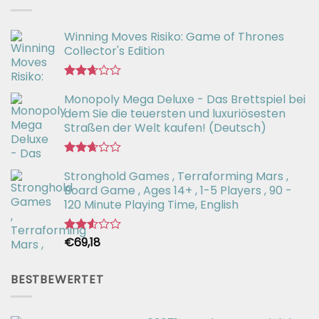
von 5
Winning Moves Risiko: Game of Thrones
Collector's Edition
Bewertet
Monopoly Mega Deluxe - Das Brettspiel bei
mit
2.66
dem Sie die teuersten und luxuriösesten
von 5
Straßen der Welt kaufen! (Deutsch)
Bewertet
Stronghold Games , Terraforming Mars ,
mit
2.64
Board Game , Ages 14+ , 1-5 Players , 90 -
von 5
120 Minute Playing Time, English
€
69,18
Bewertet
mit
2.54
von 5
BESTBEWERTET