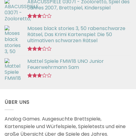
ABACUSSPIELE 03071 - Zooloretto, Spiel des
Jahres 2007, Brettspiel, Kinderspiel
Bewertet
Moses black stories 3, 50 rabenschwarze
mit
3.02
Rätsel, Das Krimi Kartenspiel: Die 50
von 5
ultimativen schwarzen Rätsel
Bewertet
Mattel Spiele FMW18 UNO Junior
mit
3.00
Feuerwehrmann Sam
von 5
Bewertet
mit
2.98
von 5
ÜBER UNS
Analog Games. Ausgesuchte Brettspiele,
Kartenspiele und Würfelspiele, Spieletests und eine
große Übersicht über die Spiele des Jahres.