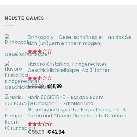
NEUSTE GAMES
Drinkopoly - Gesellschaftsspiel - an das Sie
sich (un)gern erinnern mögen!
Bewertet
Hasbro Kristallica, Kindgerechtes
mit
2.67
Geschicklichkeitsspiel Ab 3 Jahren
von 5
Ursprünglicher
Aktueller
€
26,99
€
19,99
Bewertet
mit
Preis
Preis
2.49
Noris 606101546 - Escape Room
war:
ist:
von 5
(Grundspiel) - Familien und
€26,99
€19,99.
Gesellschaftsspiel für Erwachsene, inkl. 4
Fällen und Chrono Decoder, ab 16 Jahren
Ursprünglicher
Aktueller
€
56,99
€
42,94
Bewertet
mit