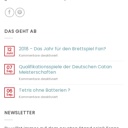
DAS GEHT AB
2018 – Das Jahr für den Brettspiel Fan?
12
Juni
für
Kommentare deaktiviert
2018
–
Qualifikationsspiele der Deutschen Catan
07
Das
Sep.
Meisterschaften
Jahr
für
Kommentare deaktiviert
für
Qualifikationsspiele
den
der
Tetris ohne Batterien ?
Brettspiel
06
Deutschen
Fan?
Sep.
für
Kommentare deaktiviert
Catan
Tetris
Meisterschaften
ohne
Batterien
NEWSLETTER
?