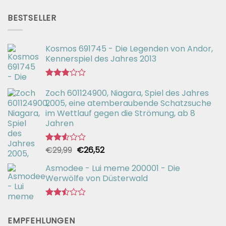
Preis
Preis
2.51
war:
ist:
von 5
BESTSELLER
€56,99
€42,94.
Kosmos 691745 - Die Legenden von Andor,
Kennerspiel des Jahres 2013
Bewertet
Zoch 601124900, Niagara, Spiel des Jahres
mit
2.77
2005, eine atemberaubende Schatzsuche
von 5
im Wettlauf gegen die Strömung, ab 8
Jahren
Ursprünglicher
Aktueller
€
29,99
€
26,52
Bewertet
mit
Preis
Preis
2.54
Asmodee - Lui meme 200001 - Die
war:
ist:
von 5
Werwölfe von Düsterwald
€29,99
€26,52.
Bewertet
mit
EMPFEHLUNGEN
2.49