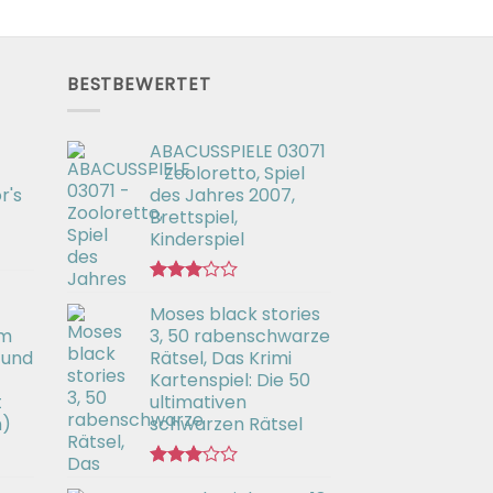
BESTBEWERTET
ABACUSSPIELE 03071
- Zooloretto, Spiel
r's
des Jahres 2007,
Brettspiel,
Kinderspiel
Bewertet
Moses black stories
mit
3.02
em
3, 50 rabenschwarze
von 5
 und
Rätsel, Das Krimi
Kartenspiel: Die 50
t
ultimativen
h)
schwarzen Rätsel
Bewertet