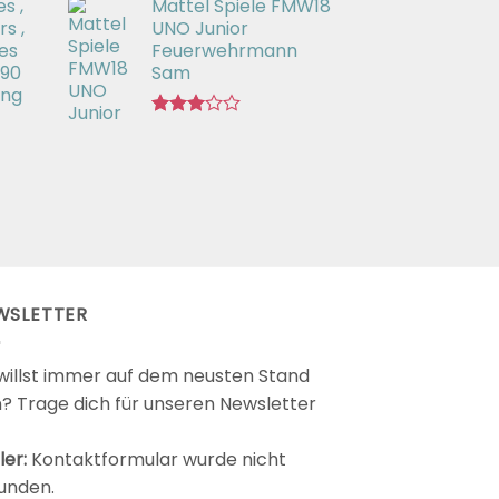
s ,
Mattel Spiele FMW18
mit
3.00
s ,
UNO Junior
von 5
es
Feuerwehrmann
 90
Sam
ing
Bewertet
mit
2.98
von 5
WSLETTER
willst immer auf dem neusten Stand
n? Trage dich für unseren Newsletter
ler:
Kontaktformular wurde nicht
unden.