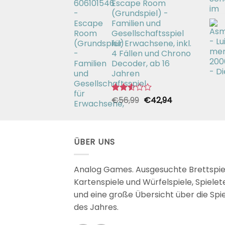
Escape Room
€26,99
€19,99.
(Grundspiel) -
Familien und
Gesellschaftsspiel
für Erwachsene, inkl.
4 Fällen und Chrono
Decoder, ab 16
Jahren
Ursprünglicher
Aktueller
€
56,99
€
42,94
Bewertet
mit
Preis
Preis
2.51
war:
ist:
von 5
€56,99
€42,94.
ÜBER UNS
Analog Games. Ausgesuchte Brettspie
Kartenspiele und Würfelspiele, Spielet
und eine große Übersicht über die Spi
des Jahres.