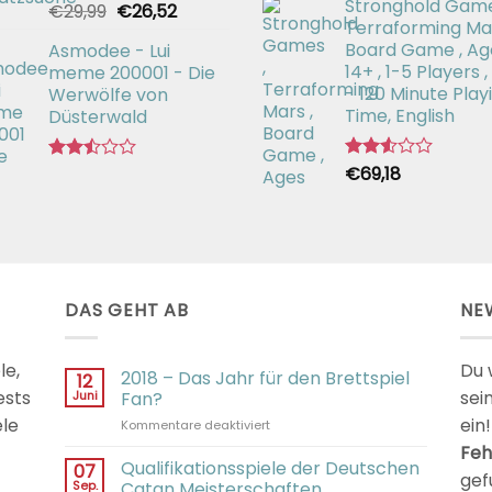
Stronghold Game
mit
Ursprünglicher
Aktueller
€
29,99
€
26,52
Bewertet
2.64
Terraforming Mar
mit
Preis
Preis
von 5
2.54
Board Game , Ag
Asmodee - Lui
war:
ist:
von 5
14+ , 1-5 Players ,
meme 200001 - Die
€29,99
€26,52.
- 120 Minute Play
Werwölfe von
Time, English
Düsterwald
€
69,18
Bewertet
Bewertet
mit
mit
2.54
2.49
von 5
von 5
DAS GEHT AB
NE
le,
Du 
2018 – Das Jahr für den Brettspiel
12
ests
sei
Juni
Fan?
ele
ein!
für
Kommentare deaktiviert
2018
Feh
–
Qualifikationsspiele der Deutschen
07
gef
Das
Sep.
Catan Meisterschaften