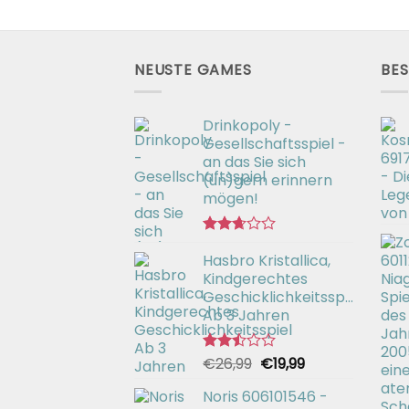
NEUSTE GAMES
BES
Drinkopoly -
Gesellschaftsspiel -
an das Sie sich
(un)gern erinnern
mögen!
Bewertet
Hasbro Kristallica,
mit
2.67
Kindgerechtes
von 5
Geschicklichkeitsspiel
Ab 3 Jahren
Ursprünglicher
Aktueller
€
26,99
€
19,99
Bewertet
mit
Preis
Preis
2.49
Noris 606101546 -
war:
ist:
von 5