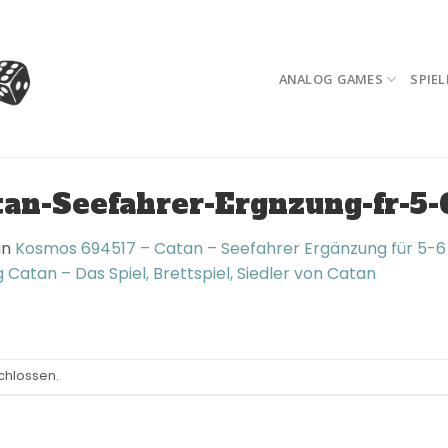
ANALOG GAMES
SPIEL
n-Seefahrer-Ergnzung-fr-5-
in
Kosmos 694517 – Catan – Seefahrer Ergänzung für 5-6 S
g Catan – Das Spiel, Brettspiel, Siedler von Catan
chlossen.