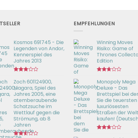
TSELLER
EMPFEHLUNGEN
Kosmos 691745 - Die
Winning Moves
Legenden von Andor,
Risiko: Game of
Kennerspiel des
Thrones Collecto
Jahres 2013
Edition
Bewertet
Bewertet
Zoch 601124900,
Monopoly Mega
mit
mit
2.77
2.66
Niagara, Spiel des
Deluxe - Das
von 5
von 5
Jahres 2005, eine
Brettspiel bei d
atemberaubende
Sie die teuersten
Schatzsuche im
luxuriösesten
Wettlauf gegen die
Straßen der Wel
Strömung, ab 8
kaufen! (Deutsc
Jahren
Bewertet