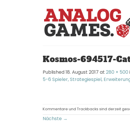
Skip
to
content
Kosmos-694517-Cata
Published
18. August 2017
at
280 × 500
5-6 Spieler, Strategiespiel, Erweiterun
Kommentare und Trackbacks sind derzeit ges
Nächste
→