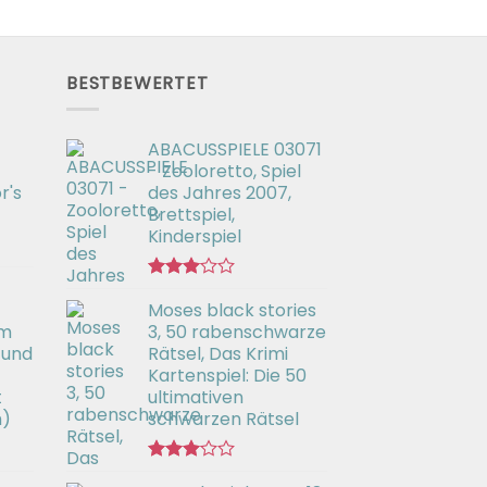
BESTBEWERTET
ABACUSSPIELE 03071
- Zooloretto, Spiel
r's
des Jahres 2007,
Brettspiel,
Kinderspiel
Bewertet
Moses black stories
mit
3.02
em
3, 50 rabenschwarze
von 5
 und
Rätsel, Das Krimi
Kartenspiel: Die 50
t
ultimativen
h)
schwarzen Rätsel
Bewertet