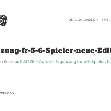
ANALOG GAMES
SPIEL
ung-fr-5-6-Spieler-neue-Edi
in
Kosmos 693428 – Catan – Ergänzung für 5-6 Spieler, Neue
chlossen.