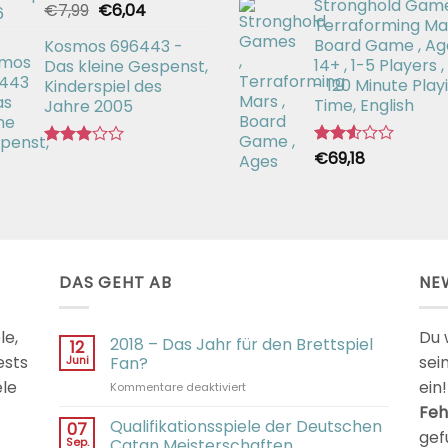
Stronghold Game
mit
Ursprünglicher
Aktueller
€
7,99
€
6,04
Bewertet
2.64
Terraforming Mar
mit
Preis
Preis
von 5
2.50
Board Game , Ag
Kosmos 696443 -
war:
ist:
von 5
14+ , 1-5 Players ,
Das kleine Gespenst,
€7,99
€6,04.
- 120 Minute Play
Kinderspiel des
Time, English
Jahre 2005
€
69,18
Bewertet
Bewertet
mit
mit
2.54
2.92
von 5
von 5
DAS GEHT AB
NE
le,
Du 
2018 – Das Jahr für den Brettspiel
12
ests
sei
Juni
Fan?
ele
ein!
für
Kommentare deaktiviert
2018
Feh
–
Qualifikationsspiele der Deutschen
07
gef
Das
Sep.
Catan Meisterschaften