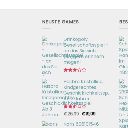
NEUSTE GAMES
BES
Drinkopoly -
Gesellschaftsspiel -
an das Sie sich
(un)gern erinnern
mögen!
Bewertet
Hasbro Kristallica,
mit
2.67
Kindgerechtes
von 5
Geschicklichkeitsspiel
Ab 3 Jahren
Ursprünglicher
Aktueller
€
26,99
€
19,99
Bewertet
mit
Preis
Preis
2.49
Noris 606101546 -
war:
ist:
von 5