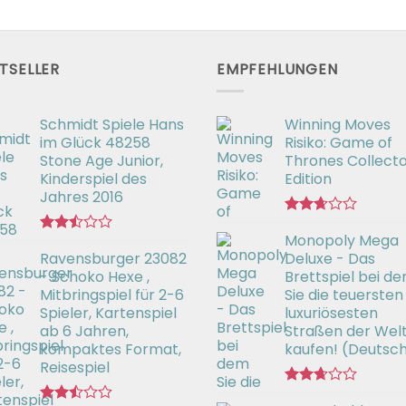
TSELLER
EMPFEHLUNGEN
Schmidt Spiele Hans
Winning Moves
im Glück 48258
Risiko: Game of
Stone Age Junior,
Thrones Collecto
Kinderspiel des
Edition
Jahres 2016
Bewertet
Monopoly Mega
mit
Bewertet
2.66
Ravensburger 23082
Deluxe - Das
mit
von 5
2.50
- Schoko Hexe ,
Brettspiel bei d
von 5
Mitbringspiel für 2-6
Sie die teuersten
Spieler, Kartenspiel
luxuriösesten
ab 6 Jahren,
Straßen der Wel
kompaktes Format,
kaufen! (Deutsc
Reisespiel
Bewertet