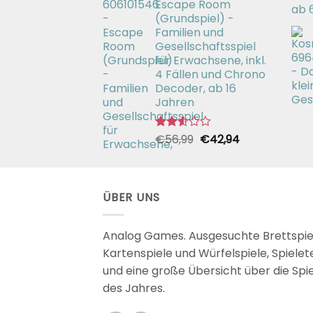
Escape Room
€26,99
€19,99.
(Grundspiel) -
Familien und
Gesellschaftsspiel
für Erwachsene, inkl.
4 Fällen und Chrono
Decoder, ab 16
Jahren
Ursprünglicher
Aktueller
€
56,99
€
42,94
Bewertet
mit
Preis
Preis
2.51
war:
ist:
von 5
€56,99
€42,94.
ÜBER UNS
Analog Games. Ausgesuchte Brettspie
Kartenspiele und Würfelspiele, Spielet
und eine große Übersicht über die Spi
des Jahres.