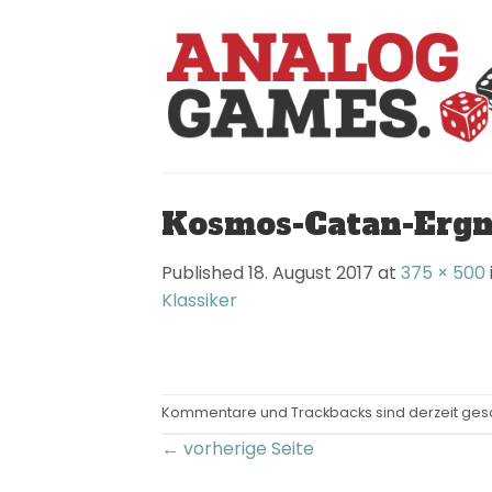
Skip
to
content
Kosmos-Catan-Ergnz
Published
18. August 2017
at
375 × 500
Klassiker
Kommentare und Trackbacks sind derzeit ges
←
vorherige Seite