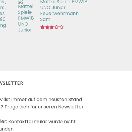
s ,
Mattel Spiele FMW18
mit
3.00
s ,
UNO Junior
von 5
es
Feuerwehrmann
 90
Sam
ing
Bewertet
mit
2.98
von 5
WSLETTER
willst immer auf dem neusten Stand
n? Trage dich für unseren Newsletter
ler:
Kontaktformular wurde nicht
unden.