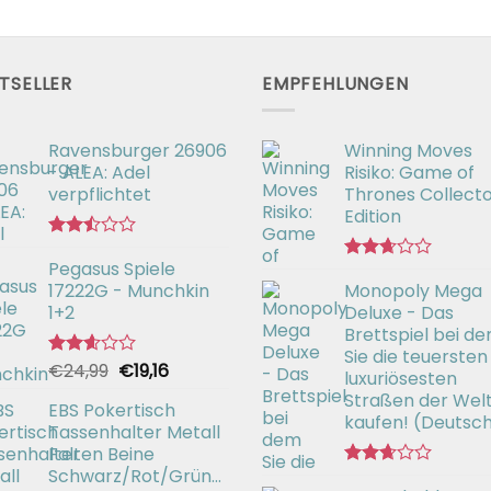
TSELLER
EMPFEHLUNGEN
Ravensburger 26906
Winning Moves
- ALEA: Adel
Risiko: Game of
verpflichtet
Thrones Collecto
Edition
Bewertet
Pegasus Spiele
mit
Bewertet
2.49
17222G - Munchkin
Monopoly Mega
mit
von 5
2.66
1+2
Deluxe - Das
von 5
Brettspiel bei d
Sie die teuersten
Ursprünglicher
Aktueller
€
24,99
€
19,16
Bewertet
luxuriösesten
mit
Preis
Preis
Straßen der Wel
2.57
EBS Pokertisch
war:
ist:
kaufen! (Deutsc
von 5
Tassenhalter Metall
€24,99
€19,16.
Falten Beine
Schwarz/Rot/Grün/Blau
Bewertet