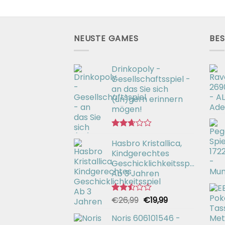
NEUSTE GAMES
BES
Drinkopoly -
Gesellschaftsspiel -
an das Sie sich
(un)gern erinnern
mögen!
Bewertet
Hasbro Kristallica,
mit
2.67
Kindgerechtes
von 5
Geschicklichkeitsspiel
Ab 3 Jahren
Ursprünglicher
Aktueller
€
26,99
€
19,99
Bewertet
mit
Preis
Preis
2.49
Noris 606101546 -
war:
ist:
von 5