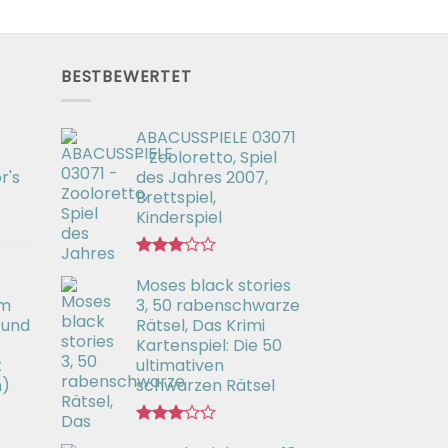
BESTBEWERTET
ABACUSSPIELE 03071
- Zooloretto, Spiel
r's
des Jahres 2007,
Brettspiel,
Kinderspiel
Bewertet
Moses black stories
mit
3.02
em
3, 50 rabenschwarze
von 5
 und
Rätsel, Das Krimi
Kartenspiel: Die 50
t
ultimativen
h)
schwarzen Rätsel
Bewertet