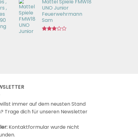
s ,
Mattel Spiele FMW18
mit
3.00
s ,
UNO Junior
von 5
es
Feuerwehrmann
 90
Sam
ing
Bewertet
mit
2.98
von 5
WSLETTER
willst immer auf dem neusten Stand
n? Trage dich für unseren Newsletter
ler:
Kontaktformular wurde nicht
unden.