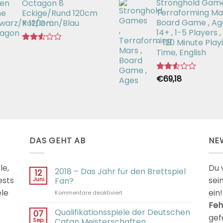
Stronghold Game
Octagon 8
mit
2.64
Terraforming Mar
Eckige/Rund 120cm
von 5
Board Game , Ag
X 120cm
14+ , 1-5 Players ,
- 120 Minute Play
Bewertet
Time, English
mit
2.51
von 5
€
69,18
Bewertet
mit
2.54
von 5
DAS GEHT AB
NE
le,
Du 
2018 – Das Jahr für den Brettspiel
12
ests
sei
Juni
Fan?
ele
ein!
für
Kommentare deaktiviert
2018
Feh
–
Qualifikationsspiele der Deutschen
07
gef
Das
Sep.
Catan Meisterschaften