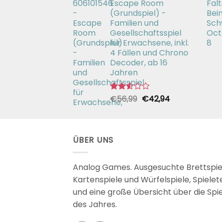
Escape Room
€26,99
€19,99.
(Grundspiel) -
Familien und
Gesellschaftsspiel
für Erwachsene, inkl.
4 Fällen und Chrono
Decoder, ab 16
Jahren
Ursprünglicher
Aktueller
€
56,99
€
42,94
Bewertet
mit
Preis
Preis
2.51
war:
ist:
von 5
€56,99
€42,94.
ÜBER UNS
Analog Games. Ausgesuchte Brettspie
Kartenspiele und Würfelspiele, Spielet
und eine große Übersicht über die Spi
des Jahres.