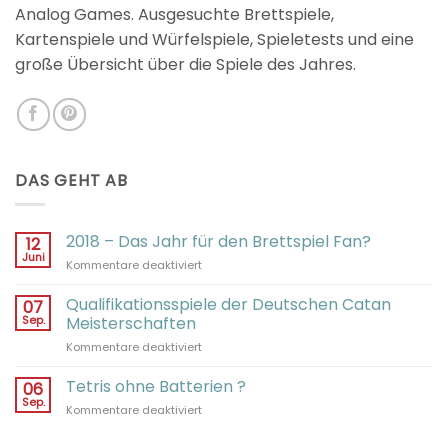
Analog Games. Ausgesuchte Brettspiele,
Kartenspiele und Würfelspiele, Spieletests und eine
große Übersicht über die Spiele des Jahres.
DAS GEHT AB
2018 – Das Jahr für den Brettspiel Fan?
12
Juni
für
Kommentare deaktiviert
2018
–
Qualifikationsspiele der Deutschen Catan
07
Das
Sep.
Meisterschaften
Jahr
für
Kommentare deaktiviert
für
Qualifikationsspiele
den
der
Tetris ohne Batterien ?
Brettspiel
06
Deutschen
Fan?
Sep.
für
Kommentare deaktiviert
Catan
Tetris
Meisterschaften
ohne