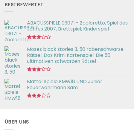
von 5
BESTBEWERTET
ABACUSSPIELE 03071 - Zooloretto, Spiel des
Jahres 2007, Brettspiel, Kinderspiel
Bewertet
Moses black stories 3, 50 rabenschwarze
mit
3.02
Rätsel, Das Krimi Kartenspiel: Die 50
von 5
ultimativen schwarzen Rätsel
Bewertet
Mattel Spiele FMW18 UNO Junior
mit
3.00
Feuerwehrmann Sam
von 5
Bewertet
mit
2.98
von 5
ÜBER UNS