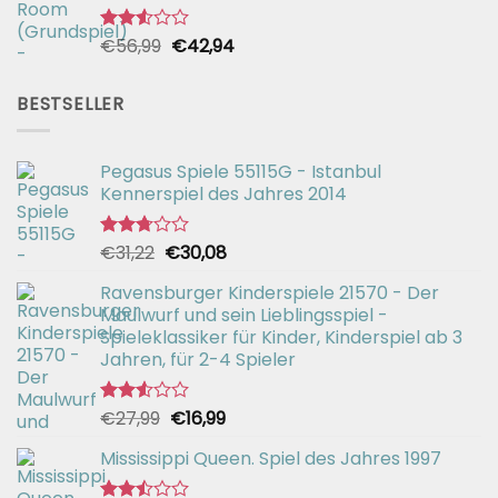
Ursprünglicher
Aktueller
€
56,99
€
42,94
Bewertet
mit
Preis
Preis
2.51
war:
ist:
von 5
BESTSELLER
€56,99
€42,94.
Pegasus Spiele 55115G - Istanbul
Kennerspiel des Jahres 2014
Ursprünglicher
Aktueller
€
31,22
€
30,08
Bewertet
mit
Preis
Preis
2.72
Ravensburger Kinderspiele 21570 - Der
war:
ist:
von 5
Maulwurf und sein Lieblingsspiel -
€31,22
€30,08.
Spieleklassiker für Kinder, Kinderspiel ab 3
Jahren, für 2-4 Spieler
Ursprünglicher
Aktueller
€
27,99
€
16,99
Bewertet
mit
Preis
Preis
2.55
Mississippi Queen. Spiel des Jahres 1997
war:
ist:
von 5
€27,99
€16,99.