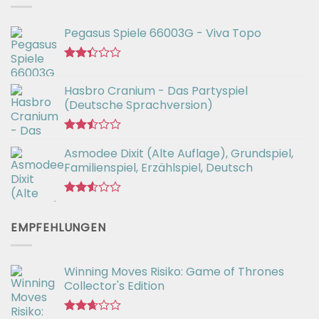
Pegasus Spiele 66003G - Viva Topo
Bewertet
mit
Hasbro Cranium - Das Partyspiel
2.35
(Deutsche Sprachversion)
von
5
Bewertet
Asmodee Dixit (Alte Auflage), Grundspiel,
mit
2.49
Familienspiel, Erzählspiel, Deutsch
von 5
Bewertet
mit
EMPFEHLUNGEN
2.55
von 5
Winning Moves Risiko: Game of Thrones
Collector's Edition