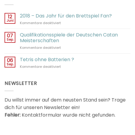
2018 – Das Jahr für den Brettspiel Fan?
12
Juni
für
Kommentare deaktiviert
2018
–
Qualifikationsspiele der Deutschen Catan
07
Das
Sep.
Meisterschaften
Jahr
für
Kommentare deaktiviert
für
Qualifikationsspiele
den
der
Tetris ohne Batterien ?
Brettspiel
06
Deutschen
Fan?
Sep.
für
Kommentare deaktiviert
Catan
Tetris
Meisterschaften
ohne
Batterien
NEWSLETTER
?
Du willst immer auf dem neusten Stand sein? Trage
dich für unseren Newsletter ein!
Fehler:
Kontaktformular wurde nicht gefunden.