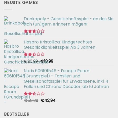
NEUSTE GAMES
Drinkopoly - Gesellschaftsspiel - an das Sie
sich (un)gern erinnern mögen!
Bewertet
Hasbro Kristallica, Kindgerechtes
mit
2.67
Geschicklichkeitsspiel Ab 3 Jahren
von 5
Ursprünglicher
Aktueller
€
26,99
€
19,99
Bewertet
mit
Preis
Preis
2.49
Noris 606101546 - Escape Room
war:
ist:
von 5
(Grundspiel) - Familien und
€26,99
€19,99.
Gesellschaftsspiel für Erwachsene, inkl. 4
Fällen und Chrono Decoder, ab 16 Jahren
Ursprünglicher
Aktueller
€
56,99
€
42,94
Bewertet
mit
Preis
Preis
2.51
war:
ist:
von 5
BESTSELLER
€56,99
€42,94.