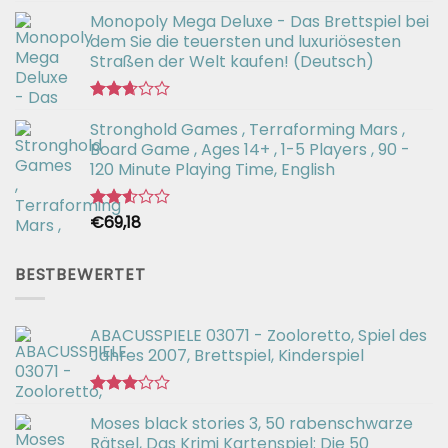
Bewertet
Monopoly Mega Deluxe - Das Brettspiel bei
mit
2.66
dem Sie die teuersten und luxuriösesten
von 5
Straßen der Welt kaufen! (Deutsch)
Bewertet
Stronghold Games , Terraforming Mars ,
mit
2.64
Board Game , Ages 14+ , 1-5 Players , 90 -
von 5
120 Minute Playing Time, English
€
69,18
Bewertet
mit
2.54
von 5
BESTBEWERTET
ABACUSSPIELE 03071 - Zooloretto, Spiel des
Jahres 2007, Brettspiel, Kinderspiel
Bewertet
Moses black stories 3, 50 rabenschwarze
mit
3.02
Rätsel, Das Krimi Kartenspiel: Die 50