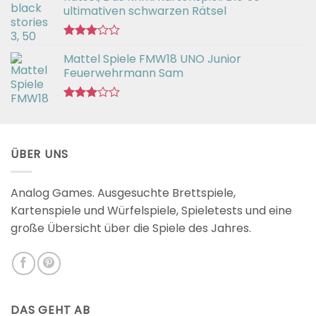
von 5
ultimativen schwarzen Rätsel
Bewertet
Mattel Spiele FMW18 UNO Junior
mit
3.00
Feuerwehrmann Sam
von 5
Bewertet
mit
2.98
von 5
ÜBER UNS
Analog Games. Ausgesuchte Brettspiele,
Kartenspiele und Würfelspiele, Spieletests und eine
große Übersicht über die Spiele des Jahres.
DAS GEHT AB