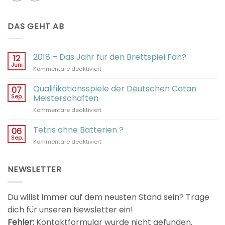
DAS GEHT AB
2018 – Das Jahr für den Brettspiel Fan?
12
Juni
für
Kommentare deaktiviert
2018
–
Qualifikationsspiele der Deutschen Catan
07
Das
Sep.
Meisterschaften
Jahr
für
Kommentare deaktiviert
für
Qualifikationsspiele
den
der
Tetris ohne Batterien ?
Brettspiel
06
Deutschen
Fan?
Sep.
für
Kommentare deaktiviert
Catan
Tetris
Meisterschaften
ohne
Batterien
NEWSLETTER
?
Du willst immer auf dem neusten Stand sein? Trage
dich für unseren Newsletter ein!
Fehler:
Kontaktformular wurde nicht gefunden.