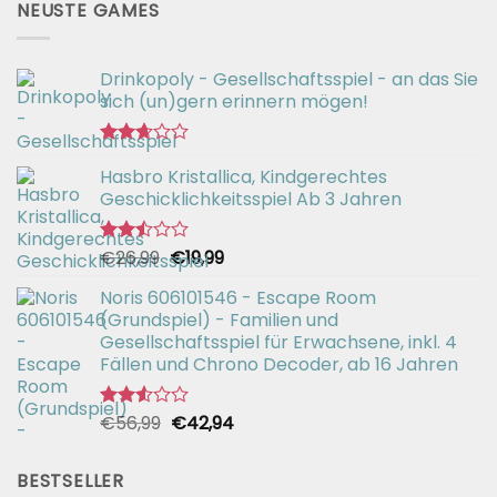
NEUSTE GAMES
Drinkopoly - Gesellschaftsspiel - an das Sie
sich (un)gern erinnern mögen!
Bewertet
Hasbro Kristallica, Kindgerechtes
mit
2.67
Geschicklichkeitsspiel Ab 3 Jahren
von 5
Ursprünglicher
Aktueller
€
26,99
€
19,99
Bewertet
mit
Preis
Preis
2.49
Noris 606101546 - Escape Room
war:
ist:
von 5
(Grundspiel) - Familien und
€26,99
€19,99.
Gesellschaftsspiel für Erwachsene, inkl. 4
Fällen und Chrono Decoder, ab 16 Jahren
Ursprünglicher
Aktueller
€
56,99
€
42,94
Bewertet
mit
Preis
Preis
2.51
war:
ist:
von 5
BESTSELLER
€56,99
€42,94.