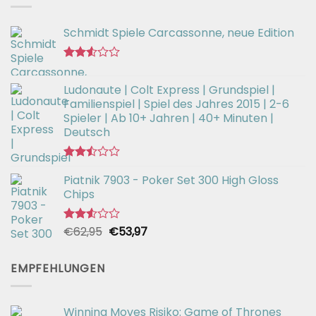
Schmidt Spiele Carcassonne, neue Edition
Bewertet
mit
Ludonaute | Colt Express | Grundspiel |
2.55
Familienspiel | Spiel des Jahres 2015 | 2-6
von 5
Spieler | Ab 10+ Jahren | 40+ Minuten |
Deutsch
Bewertet
Piatnik 7903 - Poker Set 300 High Gloss
mit
2.50
Chips
von 5
Ursprünglicher
Aktueller
€
62,95
€
53,97
Bewertet
mit
Preis
Preis
2.51
war:
ist:
von 5
EMPFEHLUNGEN
€62,95
€53,97.
Winning Moves Risiko: Game of Thrones