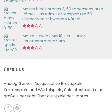
Bewertet
Moses black stories 3, 50 rabenschwarze
mit
3.02
Rätsel, Das Krimi Kartenspiel: Die 50
von 5
ultimativen schwarzen Rätsel
Bewertet
Mattel Spiele FMW18 UNO Junior
mit
3.00
Feuerwehrmann Sam
von 5
Bewertet
mit
2.98
von 5
ÜBER UNS
Analog Games. Ausgesuchte Brettspiele,
Kartenspiele und Würfelspiele, Spieletests und eine
große Übersicht über die Spiele des Jahres.