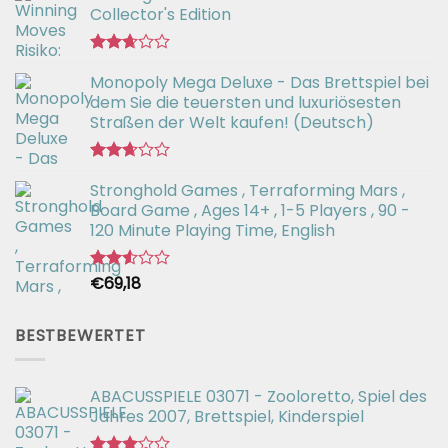
Collector's Edition
Bewertet
Monopoly Mega Deluxe - Das Brettspiel bei
mit
2.66
dem Sie die teuersten und luxuriösesten
von 5
Straßen der Welt kaufen! (Deutsch)
Bewertet
Stronghold Games , Terraforming Mars ,
mit
2.64
Board Game , Ages 14+ , 1-5 Players , 90 -
von 5
120 Minute Playing Time, English
€
69,18
Bewertet
mit
2.54
von 5
BESTBEWERTET
ABACUSSPIELE 03071 - Zooloretto, Spiel des
Jahres 2007, Brettspiel, Kinderspiel