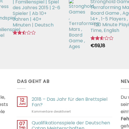
Stronghold Game
| Familienspiel | Spiel
mit
2.64
Terraforming Mar
des Jahres 2015 | 2-6
von 5
Board Game , Ag
Spieler | Ab 10+
14+ , 1-5 Players ,
Jahren | 40+
- 120 Minute Play
Minuten | Deutsch
Time, English
Bewertet
mit
€
69,18
Bewertet
2.50
mit
von 5
2.54
von 5
DAS GEHT AB
NE
le,
Du 
2018 – Das Jahr für den Brettspiel
12
ests
sei
Juni
Fan?
ele
ein!
für
Kommentare deaktiviert
2018
Feh
–
Qualifikationsspiele der Deutschen
07
gef
Das
Sep.
Catan Meisterschaften