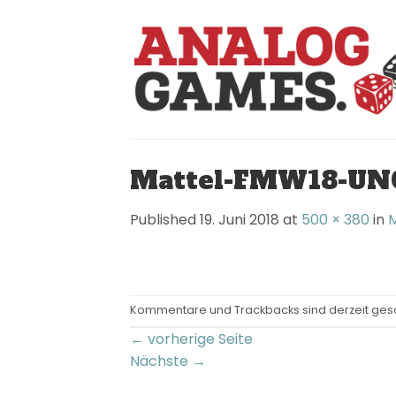
Skip
to
content
Mattel-FMW18-UN
Published
19. Juni 2018
at
500 × 380
in
M
Kommentare und Trackbacks sind derzeit ges
←
vorherige Seite
Nächste
→