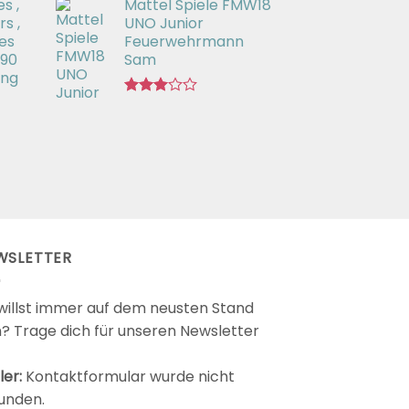
s ,
Mattel Spiele FMW18
mit
3.00
s ,
UNO Junior
von 5
es
Feuerwehrmann
 90
Sam
ing
Bewertet
mit
2.98
von 5
WSLETTER
willst immer auf dem neusten Stand
n? Trage dich für unseren Newsletter
ler:
Kontaktformular wurde nicht
unden.