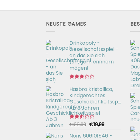
NEUSTE GAMES
BES
Drinkopoly -
Gesellschaftsspiel -
an das Sie sich
(un)gern erinnern
mögen!
Bewertet
Hasbro Kristallica,
mit
2.67
Kindgerechtes
von 5
Geschicklichkeitsspiel
Ab 3 Jahren
Ursprünglicher
Aktueller
€
26,99
€
19,99
Bewertet
mit
Preis
Preis
2.49
Noris 606101546 -
war:
ist:
von 5