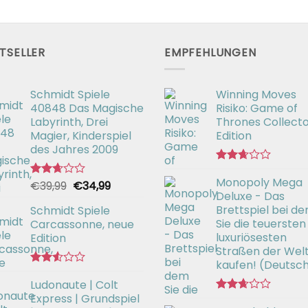
TSELLER
EMPFEHLUNGEN
Schmidt Spiele
Winning Moves
40848 Das Magische
Risiko: Game of
Labyrinth, Drei
Thrones Collecto
Magier, Kinderspiel
Edition
des Jahres 2009
Bewertet
Monopoly Mega
mit
Ursprünglicher
Aktueller
€
39,99
€
34,99
Bewertet
2.66
Deluxe - Das
mit
Preis
Preis
von 5
2.63
Brettspiel bei d
Schmidt Spiele
war:
ist:
von 5
Sie die teuersten
Carcassonne, neue
€39,99
€34,99.
luxuriösesten
Edition
Straßen der Wel
kaufen! (Deutsc
Bewertet
Ludonaute | Colt
mit
2.55
Express | Grundspiel
Bewertet
von 5