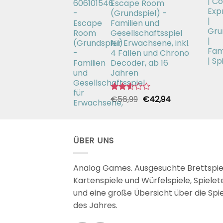
Escape Room
€26,99
€19,99.
(Grundspiel) -
Familien und
Gesellschaftsspiel
für Erwachsene, inkl.
4 Fällen und Chrono
Decoder, ab 16
Jahren
Ursprünglicher
Aktueller
€
56,99
€
42,94
Bewertet
mit
Preis
Preis
2.51
war:
ist:
von 5
€56,99
€42,94.
ÜBER UNS
Analog Games. Ausgesuchte Brettspie
Kartenspiele und Würfelspiele, Spielet
und eine große Übersicht über die Spi
des Jahres.