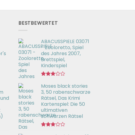
BESTBEWERTET
ABACUSSPIELE 03071
- Zooloretto, Spiel
r's
des Jahres 2007,
Brettspiel,
Kinderspiel
Bewertet
Moses black stories
mit
3.02
em
3, 50 rabenschwarze
von 5
 und
Rätsel, Das Krimi
Kartenspiel: Die 50
t
ultimativen
h)
schwarzen Rätsel
Bewertet