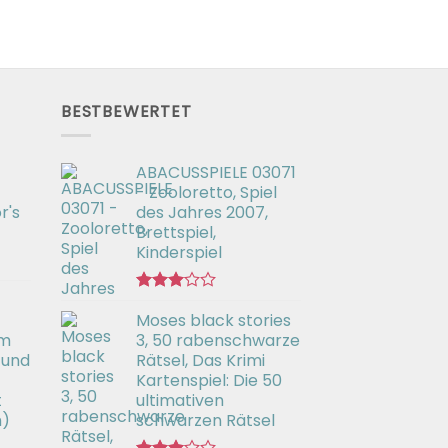
BESTBEWERTET
ABACUSSPIELE 03071
- Zooloretto, Spiel
r's
des Jahres 2007,
Brettspiel,
Kinderspiel
Bewertet
Moses black stories
mit
3.02
em
3, 50 rabenschwarze
von 5
 und
Rätsel, Das Krimi
Kartenspiel: Die 50
t
ultimativen
h)
schwarzen Rätsel