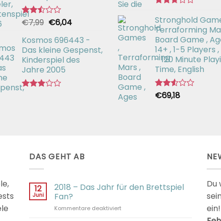
Bewertet
Stronghold Game
mit
Ursprünglicher
Aktueller
€
7,99
€
6,04
Bewertet
2.64
Terraforming Mar
mit
Preis
Preis
von 5
2.50
Board Game , Ag
Kosmos 696443 -
war:
ist:
von 5
14+ , 1-5 Players ,
Das kleine Gespenst,
€7,99
€6,04.
- 120 Minute Play
Kinderspiel des
Time, English
Jahre 2005
€
69,18
Bewertet
Bewertet
mit
mit
2.54
2.92
von 5
von 5
DAS GEHT AB
NE
le,
Du 
2018 – Das Jahr für den Brettspiel
12
ests
sei
Juni
Fan?
ele
ein!
für
Kommentare deaktiviert
2018
Feh