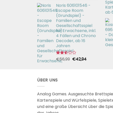
Preis
Preis
2.49
Noris 606101546 -
war:
ist:
von 5
Escape Room
€26,99
€19,99.
(Grundspiel) -
Familien und
Gesellschaftsspiel
für Erwachsene, inkl.
4 Fällen und Chrono
Decoder, ab 16
Jahren
Ursprünglicher
Aktueller
€
56,99
€
42,94
Bewertet
mit
Preis
Preis
2.51
war:
ist:
von 5
€56,99
€42,94.
ÜBER UNS
Analog Games. Ausgesuchte Brettspie
Kartenspiele und Würfelspiele, Spielet
und eine große Übersicht über die Spi
des Jahres.