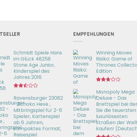
TSELLER
EMPFEHLUNGEN
Schmidt Spiele Hans
Winning Moves
im Glück 48258
Risiko: Game of
Stone Age Junior,
Thrones Collecto
Kinderspiel des
Edition
Jahres 2016
Bewertet
Monopoly Mega
mit
Bewertet
2.66
Ravensburger 23082
Deluxe - Das
mit
von 5
2.50
- Schoko Hexe ,
Brettspiel bei d
von 5
Mitbringspiel für 2-6
Sie die teuersten
Spieler, Kartenspiel
luxuriösesten
ab 6 Jahren,
Straßen der Wel
kompaktes Format,
kaufen! (Deutsc
Reisespiel