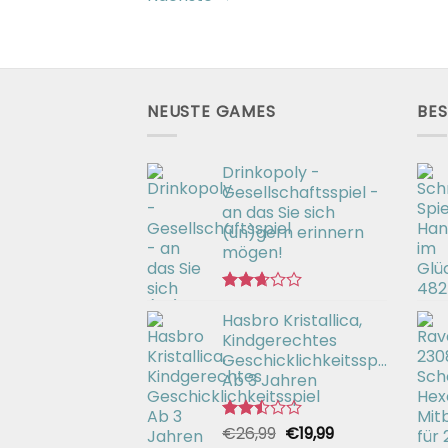
NEUSTE GAMES
BES
Drinkopoly -
Gesellschaftsspiel -
an das Sie sich
(un)gern erinnern
mögen!
Bewertet
Hasbro Kristallica,
mit
2.67
Kindgerechtes
von 5
Geschicklichkeitsspiel
Ab 3 Jahren
Ursprünglicher
Aktueller
€
26,99
€
19,99
Bewertet
mit