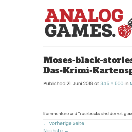
Skip
to
content
Moses-black-storie
Das-Krimi-Kartensp
Published
21. Juni 2018
at
345 × 500
in
Kommentare und Trackbacks sind derzeit ges
←
vorherige Seite
Nächste
→