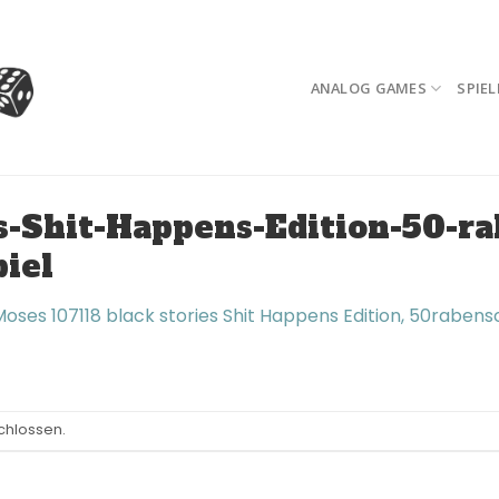
ANALOG GAMES
SPIEL
s-Shit-Happens-Edition-50-r
iel
Moses 107118 black stories Shit Happens Edition, 50raben
chlossen.