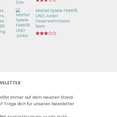
Bewertet
s ,
Mattel Spiele FMW18
mit
3.00
s ,
UNO Junior
von 5
es
Feuerwehrmann
 90
Sam
ing
Bewertet
mit
2.98
von 5
WSLETTER
willst immer auf dem neusten Stand
n? Trage dich für unseren Newsletter
ler:
Kontaktformular wurde nicht