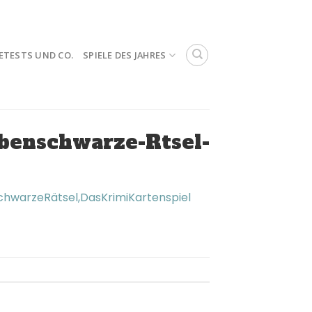
ETESTS UND CO.
SPIELE DES JAHRES
abenschwarze-Rtsel-
schwarzeRätsel,DasKrimiKartenspiel