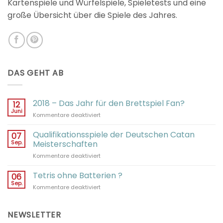
Kartenspiele und Würfelspiele, Spieletests und eine
große Übersicht über die Spiele des Jahres.
DAS GEHT AB
2018 – Das Jahr für den Brettspiel Fan?
12
Juni
für
Kommentare deaktiviert
2018
–
Qualifikationsspiele der Deutschen Catan
07
Das
Sep.
Meisterschaften
Jahr
für
Kommentare deaktiviert
für
Qualifikationsspiele
den
der
Tetris ohne Batterien ?
Brettspiel
06
Deutschen
Fan?
Sep.
für
Kommentare deaktiviert
Catan
Tetris
Meisterschaften
ohne
Batterien
NEWSLETTER
?