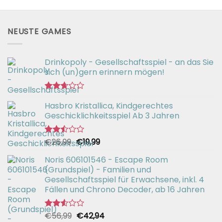
NEUSTE GAMES
Drinkopoly - Gesellschaftsspiel - an das Sie
sich (un)gern erinnern mögen!
Bewertet
Hasbro Kristallica, Kindgerechtes
mit
2.67
Geschicklichkeitsspiel Ab 3 Jahren
von 5
Ursprünglicher
Aktueller
€
26,99
€
19,99
Bewertet
mit
Preis
Preis
2.49
Noris 606101546 - Escape Room
war:
ist:
von 5
(Grundspiel) - Familien und
€26,99
€19,99.
Gesellschaftsspiel für Erwachsene, inkl. 4
Fällen und Chrono Decoder, ab 16 Jahren
Ursprünglicher
Aktueller
€
56,99
€
42,94
Bewertet