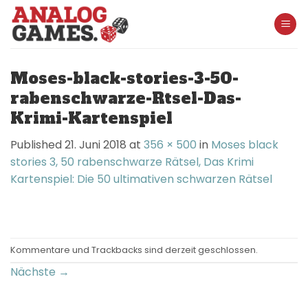
Skip
to
content
Moses-black-stories-3-50-
rabenschwarze-Rtsel-Das-
Krimi-Kartenspiel
Published
21. Juni 2018
at
356 × 500
in
Moses black
stories 3, 50 rabenschwarze Rätsel, Das Krimi
Kartenspiel: Die 50 ultimativen schwarzen Rätsel
Kommentare und Trackbacks sind derzeit geschlossen.
Nächste
→