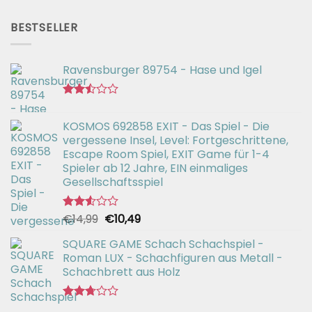
mit
Preis
Preis
2.51
war:
ist:
von 5
BESTSELLER
€56,99
€42,94.
Ravensburger 89754 - Hase und Igel
Bewertet
mit
KOSMOS 692858 EXIT - Das Spiel - Die
2.47
vergessene Insel, Level: Fortgeschrittene,
von 5
Escape Room Spiel, EXIT Game für 1-4
Spieler ab 12 Jahre, EIN einmaliges
Gesellschaftsspiel
Ursprünglicher
Aktueller
€
14,99
€
10,49
Bewertet
mit
Preis
Preis
2.52
SQUARE GAME Schach Schachspiel -
war:
ist:
von 5
Roman LUX - Schachfiguren aus Metall -
€14,99
€10,49.
Schachbrett aus Holz
Bewertet