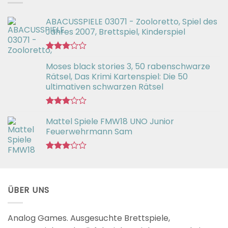
ABACUSSPIELE 03071 - Zooloretto, Spiel des
Jahres 2007, Brettspiel, Kinderspiel
Bewertet
Moses black stories 3, 50 rabenschwarze
mit
3.02
Rätsel, Das Krimi Kartenspiel: Die 50
von 5
ultimativen schwarzen Rätsel
Bewertet
Mattel Spiele FMW18 UNO Junior
mit
3.00
Feuerwehrmann Sam
von 5
Bewertet
mit
2.98
von 5
ÜBER UNS
Analog Games. Ausgesuchte Brettspiele,