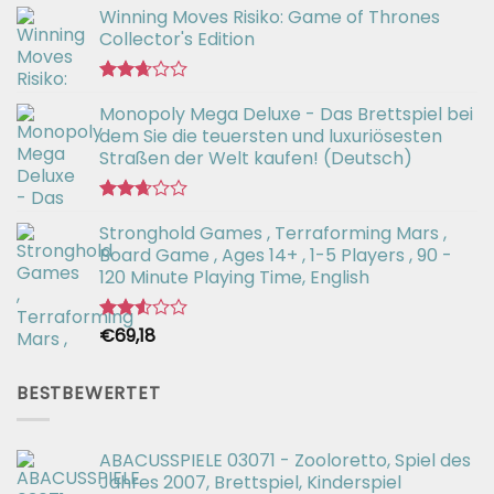
Winning Moves Risiko: Game of Thrones
Collector's Edition
Bewertet
Monopoly Mega Deluxe - Das Brettspiel bei
mit
2.66
dem Sie die teuersten und luxuriösesten
von 5
Straßen der Welt kaufen! (Deutsch)
Bewertet
Stronghold Games , Terraforming Mars ,
mit
2.64
Board Game , Ages 14+ , 1-5 Players , 90 -
von 5
120 Minute Playing Time, English
€
69,18
Bewertet
mit
2.54
von 5
BESTBEWERTET
ABACUSSPIELE 03071 - Zooloretto, Spiel des
Jahres 2007, Brettspiel, Kinderspiel