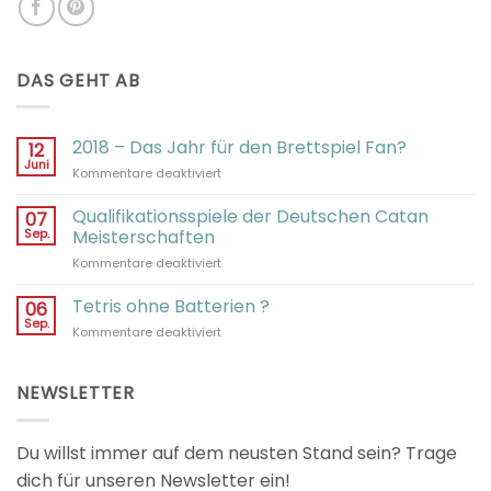
DAS GEHT AB
2018 – Das Jahr für den Brettspiel Fan?
12
Juni
für
Kommentare deaktiviert
2018
–
Qualifikationsspiele der Deutschen Catan
07
Das
Sep.
Meisterschaften
Jahr
für
Kommentare deaktiviert
für
Qualifikationsspiele
den
der
Tetris ohne Batterien ?
Brettspiel
06
Deutschen
Fan?
Sep.
für
Kommentare deaktiviert
Catan
Tetris
Meisterschaften
ohne
Batterien
NEWSLETTER
?
Du willst immer auf dem neusten Stand sein? Trage
dich für unseren Newsletter ein!