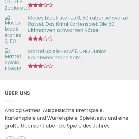
Bewertet
Moses black stories 3, 50 rabenschwarze
mit
3.02
Rätsel, Das Krimi Kartenspiel: Die 50
von 5
ultimativen schwarzen Rätsel
Bewertet
Mattel Spiele FMW18 UNO Junior
mit
3.00
Feuerwehrmann Sam
von 5
Bewertet
mit
2.98
von 5
ÜBER UNS
Analog Games. Ausgesuchte Brettspiele,
Kartenspiele und Würfelspiele, Spieletests und eine
große Übersicht über die Spiele des Jahres.