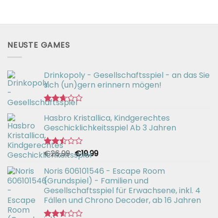
NEUSTE GAMES
Drinkopoly - Gesellschaftsspiel - an das Sie
sich (un)gern erinnern mögen!
Bewertet
Hasbro Kristallica, Kindgerechtes
mit
2.67
Geschicklichkeitsspiel Ab 3 Jahren
von 5
Ursprünglicher
Aktueller
€
26,99
€
19,99
Bewertet
mit
Preis
Preis
2.49
Noris 606101546 - Escape Room
war:
ist:
von 5
(Grundspiel) - Familien und
€26,99
€19,99.
Gesellschaftsspiel für Erwachsene, inkl. 4
Fällen und Chrono Decoder, ab 16 Jahren