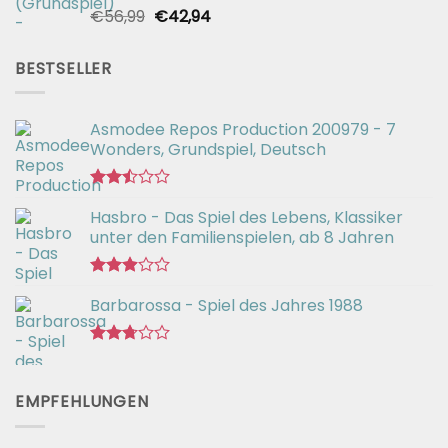
Ursprünglicher
Aktueller
€
56,99
€
42,94
Bewertet
mit
Preis
Preis
2.51
war:
ist:
von 5
BESTSELLER
€56,99
€42,94.
Asmodee Repos Production 200979 - 7
Wonders, Grundspiel, Deutsch
Bewertet
Hasbro - Das Spiel des Lebens, Klassiker
mit
2.50
unter den Familienspielen, ab 8 Jahren
von 5
Bewertet
Barbarossa - Spiel des Jahres 1988
mit
2.90
von 5
Bewertet
mit
2.71
EMPFEHLUNGEN
von 5