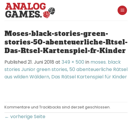
Skip
to
content
Moses-black-stories-green-
stories-50-abenteuerliche-Rtsel-
Das-Rtsel-Kartenspiel-fr-Kinder
Published
21. Juni 2018
at
349 × 500
in
moses. black
stories Junior green stories, 50 abenteuerliche Rätsel
aus wilden Wäldern, Das Rätsel Kartenspiel für Kinder
Kommentare und Trackbacks sind derzeit geschlossen.
←
vorherige Seite