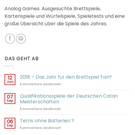
Analog Games. Ausgesuchte Brettspiele,
Kartenspiele und Würfelspiele, Spieletests und eine
große Übersicht über die Spiele des Jahres.
DAS GEHT AB
2018 – Das Jahr für den Brettspiel Fan?
12
Juni
für
Kommentare deaktiviert
2018
–
Qualifikationsspiele der Deutschen Catan
07
Das
Sep.
Meisterschaften
Jahr
für
Kommentare deaktiviert
für
Qualifikationsspiele
den
der
Tetris ohne Batterien ?
Brettspiel
06
Deutschen
Fan?
Sep.
für
Kommentare deaktiviert
Catan
Tetris
Meisterschaften