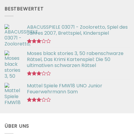
2.54
von 5
BESTBEWERTET
ABACUSSPIELE 03071 - Zooloretto, Spiel des
Jahres 2007, Brettspiel, Kinderspiel
Bewertet
Moses black stories 3, 50 rabenschwarze
mit
3.02
Rätsel, Das Krimi Kartenspiel: Die 50
von 5
ultimativen schwarzen Rätsel
Bewertet
Mattel Spiele FMW18 UNO Junior
mit
3.00
Feuerwehrmann Sam
von 5
Bewertet
mit
2.98
von 5
ÜBER UNS