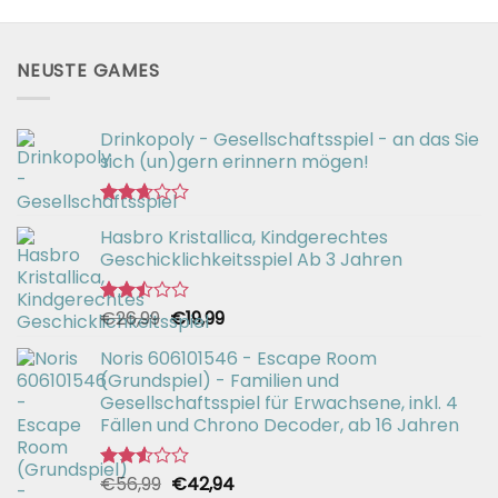
NEUSTE GAMES
Drinkopoly - Gesellschaftsspiel - an das Sie
sich (un)gern erinnern mögen!
Bewertet
Hasbro Kristallica, Kindgerechtes
mit
2.67
Geschicklichkeitsspiel Ab 3 Jahren
von 5
Ursprünglicher
Aktueller
€
26,99
€
19,99
Bewertet
mit
Preis
Preis
2.49
Noris 606101546 - Escape Room
war:
ist:
von 5
(Grundspiel) - Familien und
€26,99
€19,99.
Gesellschaftsspiel für Erwachsene, inkl. 4
Fällen und Chrono Decoder, ab 16 Jahren
Ursprünglicher
Aktueller
€
56,99
€
42,94
Bewertet