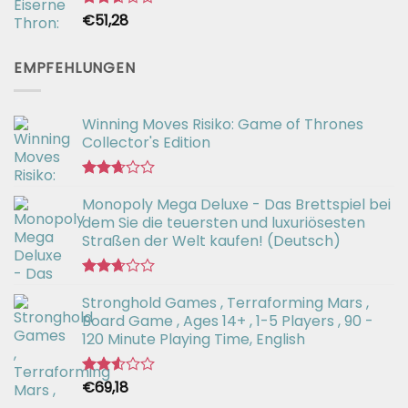
€
51,28
Bewertet
mit
2.59
von 5
EMPFEHLUNGEN
Winning Moves Risiko: Game of Thrones
Collector's Edition
Bewertet
Monopoly Mega Deluxe - Das Brettspiel bei
mit
2.66
dem Sie die teuersten und luxuriösesten
von 5
Straßen der Welt kaufen! (Deutsch)
Bewertet
Stronghold Games , Terraforming Mars ,
mit
2.64
Board Game , Ages 14+ , 1-5 Players , 90 -
von 5
120 Minute Playing Time, English
€
69,18
Bewertet
mit