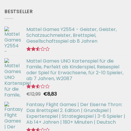
mit
Preis
Preis
2.51
war:
ist:
von 5
BESTSELLER
€56,99
€42,94.
Mattel Games Y2554 - Geister, Geister,
Schatzsuchmeister, Brettspiel,
Gesellschaftsspiel ab 8 Jahren
Bewertet
Mattel Games UNO Kartenspiel für die
mit
2.53
Famile, Perfekt als Kinderspiel, Reisespiel
von 5
oder Spiel für Erwachsene, für 2-10 Spieler,
ab 7 Jahren, W2087
Ursprünglicher
Aktueller
€
12,99
€
8,83
Bewertet
mit
Preis
Preis
2.52
Fantasy Flight Games | Der Eiserne Thron:
war:
ist:
von 5
Das Brettspiel 2. Edition | Grundspiel |
€12,99
€8,83.
Expertenspiel | Strategiespiel | 3-6 Spieler |
Ab 14+ Jahren | 180+ Minuten | Deutsch