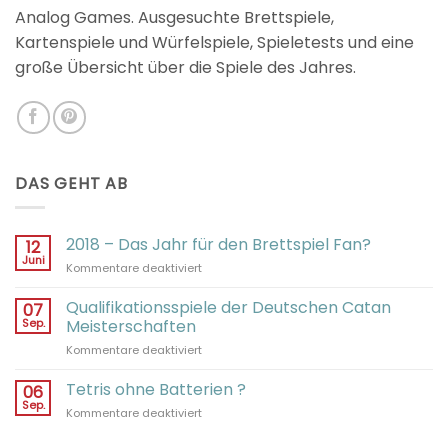
Analog Games. Ausgesuchte Brettspiele,
Kartenspiele und Würfelspiele, Spieletests und eine
große Übersicht über die Spiele des Jahres.
DAS GEHT AB
2018 – Das Jahr für den Brettspiel Fan?
12
Juni
für
Kommentare deaktiviert
2018
–
Qualifikationsspiele der Deutschen Catan
07
Das
Sep.
Meisterschaften
Jahr
für
Kommentare deaktiviert
für
Qualifikationsspiele
den
der
Tetris ohne Batterien ?
Brettspiel
06
Deutschen
Fan?
Sep.
für
Kommentare deaktiviert
Catan
Tetris
Meisterschaften
ohne