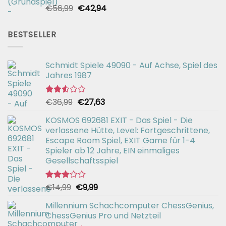
Ursprünglicher
Aktueller
€
56,99
€
42,94
Bewertet
mit
Preis
Preis
2.51
war:
ist:
von 5
BESTSELLER
€56,99
€42,94.
Schmidt Spiele 49090 - Auf Achse, Spiel des
Jahres 1987
Ursprünglicher
Aktueller
€
36,99
€
27,63
Bewertet
mit
Preis
Preis
2.51
KOSMOS 692681 EXIT - Das Spiel - Die
war:
ist:
von 5
verlassene Hütte, Level: Fortgeschrittene,
€36,99
€27,63.
Escape Room Spiel, EXIT Game für 1-4
Spieler ab 12 Jahre, EIN einmaliges
Gesellschaftsspiel
Ursprünglicher
Aktueller
€
14,99
€
9,99
Bewertet
mit
Preis
Preis
2.82
Millennium Schachcomputer ChessGenius,
war:
ist:
von 5
ChessGenius Pro und Netzteil
€14,99
€9,99.