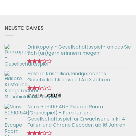
NEUSTE GAMES
Drinkopoly - Gesellschaftsspiel - an das Sie
sich (un)gern erinnern mögen!
Bewertet
Hasbro Kristallica, Kindgerechtes
mit
2.67
Geschicklichkeitsspiel Ab 3 Jahren
von 5
Ursprünglicher
Aktueller
€
26,99
€
19,99
Bewertet
mit
Preis
Preis
2.49
Noris 606101546 - Escape Room
war:
ist:
von 5
(Grundspiel) - Familien und
€26,99
€19,99.
Gesellschaftsspiel für Erwachsene, inkl. 4
Fällen und Chrono Decoder, ab 16 Jahren