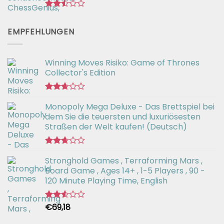
Bewertet
mit
EMPFEHLUNGEN
2.44
von
5
Winning Moves Risiko: Game of Thrones
Collector's Edition
Bewertet
Monopoly Mega Deluxe - Das Brettspiel bei
mit
2.66
dem Sie die teuersten und luxuriösesten
von 5
Straßen der Welt kaufen! (Deutsch)
Bewertet
Stronghold Games , Terraforming Mars ,
mit
2.64
Board Game , Ages 14+ , 1-5 Players , 90 -
von 5
120 Minute Playing Time, English
€
69,18
Bewertet
mit
2.54