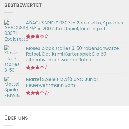
von 5
BESTBEWERTET
ABACUSSPIELE 03071 - Zooloretto, Spiel des
Jahres 2007, Brettspiel, Kinderspiel
Bewertet
Moses black stories 3, 50 rabenschwarze
mit
3.02
Rätsel, Das Krimi Kartenspiel: Die 50
von 5
ultimativen schwarzen Rätsel
Bewertet
Mattel Spiele FMW18 UNO Junior
mit
3.00
Feuerwehrmann Sam
von 5
Bewertet
mit
2.98
von 5
ÜBER UNS