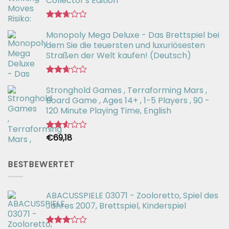
Collector's Edition
Bewertet
Monopoly Mega Deluxe - Das Brettspiel bei
mit
2.66
dem Sie die teuersten und luxuriösesten
von 5
Straßen der Welt kaufen! (Deutsch)
Bewertet
Stronghold Games , Terraforming Mars ,
mit
2.64
Board Game , Ages 14+ , 1-5 Players , 90 -
von 5
120 Minute Playing Time, English
€
69,18
Bewertet
mit
2.54
von 5
BESTBEWERTET
ABACUSSPIELE 03071 - Zooloretto, Spiel des
Jahres 2007, Brettspiel, Kinderspiel