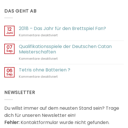
DAS GEHT AB
2018 – Das Jahr für den Brettspiel Fan?
12
Juni
für
Kommentare deaktiviert
2018
–
Qualifikationsspiele der Deutschen Catan
07
Das
Sep.
Meisterschaften
Jahr
für
Kommentare deaktiviert
für
Qualifikationsspiele
den
der
Tetris ohne Batterien ?
Brettspiel
06
Deutschen
Fan?
Sep.
für
Kommentare deaktiviert
Catan
Tetris
Meisterschaften
ohne
Batterien
NEWSLETTER
?
Du willst immer auf dem neusten Stand sein? Trage
dich für unseren Newsletter ein!
Fehler:
Kontaktformular wurde nicht gefunden.