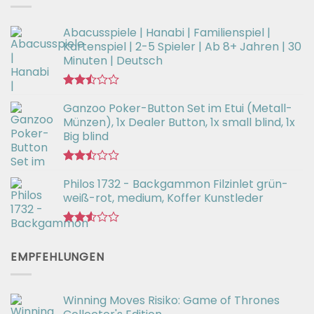
Abacusspiele | Hanabi | Familienspiel |
Kartenspiel | 2-5 Spieler | Ab 8+ Jahren | 30
Minuten | Deutsch
Bewertet
Ganzoo Poker-Button Set im Etui (Metall-
mit
2.46
Münzen), 1x Dealer Button, 1x small blind, 1x
von
Big blind
5
Bewertet
Philos 1732 - Backgammon Filzinlet grün-
mit
2.50
weiß-rot, medium, Koffer Kunstleder
von 5
Bewertet
mit
EMPFEHLUNGEN
2.51
von 5
Winning Moves Risiko: Game of Thrones