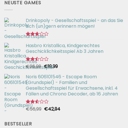
NEUSTE GAMES
Drinkopoly - Gesellschaftsspiel - an das Sie
sich (un)gern erinnern mögen!
Bewertet
Hasbro Kristallica, Kindgerechtes
mit
2.67
Geschicklichkeitsspiel Ab 3 Jahren
von 5
Ursprünglicher
Aktueller
€
26,99
€
19,99
Bewertet
mit
Preis
Preis
2.49
Noris 606101546 - Escape Room
war:
ist:
von 5
(Grundspiel) - Familien und
€26,99
€19,99.
Gesellschaftsspiel für Erwachsene, inkl. 4
Fällen und Chrono Decoder, ab 16 Jahren
Ursprünglicher
Aktueller
€
56,99
€
42,94
Bewertet
mit
Preis
Preis
2.51
war:
ist:
von 5
BESTSELLER
€56,99
€42,94.