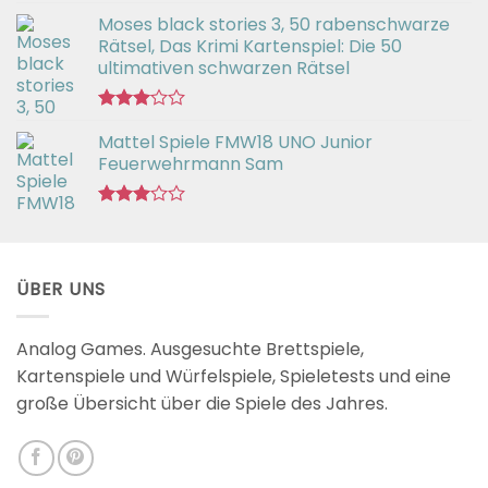
Bewertet
Moses black stories 3, 50 rabenschwarze
mit
3.02
Rätsel, Das Krimi Kartenspiel: Die 50
von 5
ultimativen schwarzen Rätsel
Bewertet
Mattel Spiele FMW18 UNO Junior
mit
3.00
Feuerwehrmann Sam
von 5
Bewertet
mit
2.98
von 5
ÜBER UNS
Analog Games. Ausgesuchte Brettspiele,
Kartenspiele und Würfelspiele, Spieletests und eine
große Übersicht über die Spiele des Jahres.