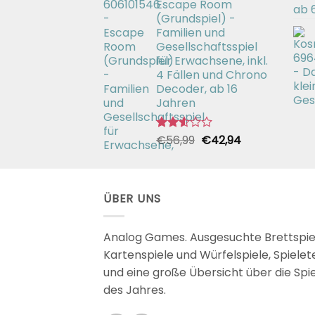
Escape Room
€26,99
€19,99.
(Grundspiel) -
Familien und
Gesellschaftsspiel
für Erwachsene, inkl.
4 Fällen und Chrono
Decoder, ab 16
Jahren
Ursprünglicher
Aktueller
€
56,99
€
42,94
Bewertet
mit
Preis
Preis
2.51
war:
ist:
von 5
€56,99
€42,94.
ÜBER UNS
Analog Games. Ausgesuchte Brettspie
Kartenspiele und Würfelspiele, Spielet
und eine große Übersicht über die Spi
des Jahres.