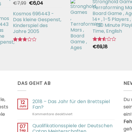
Stronghold Game
mit
Ursprünglicher
Aktueller
€
7,99
€
6,04
Bewertet
2.64
Terraforming Mar
mit
Preis
Preis
von 5
2.50
Board Game , Ag
Kosmos 696443 -
war:
ist:
von 5
14+ , 1-5 Players ,
Das kleine Gespenst,
€7,99
€6,04.
- 120 Minute Play
Kinderspiel des
Time, English
Jahre 2005
€
69,18
Bewertet
Bewertet
mit
mit
2.54
2.92
von 5
von 5
DAS GEHT AB
NE
le,
Du 
2018 – Das Jahr für den Brettspiel
12
ests
sei
Juni
Fan?
ele
ein!
für
Kommentare deaktiviert
2018
Feh
–
Qualifikationsspiele der Deutschen
07
gef
Das
Sep.
Catan Meisterschaften