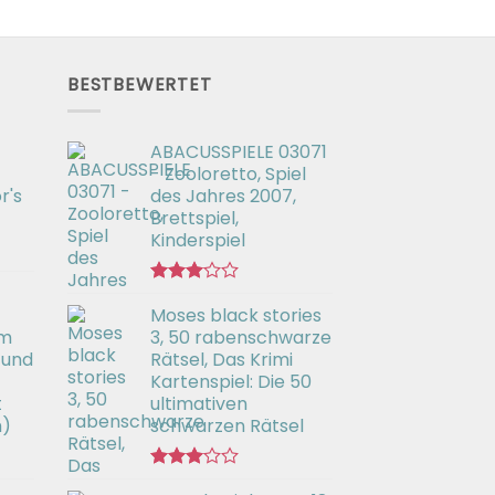
BESTBEWERTET
ABACUSSPIELE 03071
- Zooloretto, Spiel
r's
des Jahres 2007,
Brettspiel,
Kinderspiel
Bewertet
Moses black stories
mit
3.02
em
3, 50 rabenschwarze
von 5
 und
Rätsel, Das Krimi
Kartenspiel: Die 50
t
ultimativen
h)
schwarzen Rätsel
Bewertet