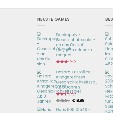
NEUSTE GAMES
BES
Drinkopoly -
Gesellschaftsspiel -
an das Sie sich
(un)gern erinnern
mögen!
Bewertet
Hasbro Kristallica,
mit
2.67
Kindgerechtes
von 5
Geschicklichkeitsspiel
Ab 3 Jahren
Ursprünglicher
Aktueller
€
26,99
€
19,99
Bewertet
mit
Preis
Preis
2.49
Noris 606101546 -
war:
ist:
von 5