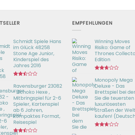
TSELLER
EMPFEHLUNGEN
Schmidt Spiele Hans
Winning Moves
im Glück 48258
Risiko: Game of
Stone Age Junior,
Thrones Collecto
Kinderspiel des
Edition
Jahres 2016
Bewertet
Monopoly Mega
mit
Bewertet
2.66
Ravensburger 23082
Deluxe - Das
mit
von 5
2.50
- Schoko Hexe ,
Brettspiel bei d
von 5
Mitbringspiel für 2-6
Sie die teuersten
Spieler, Kartenspiel
luxuriösesten
ab 6 Jahren,
Straßen der Wel
kompaktes Format,
kaufen! (Deutsc
Reisespiel
Bewertet