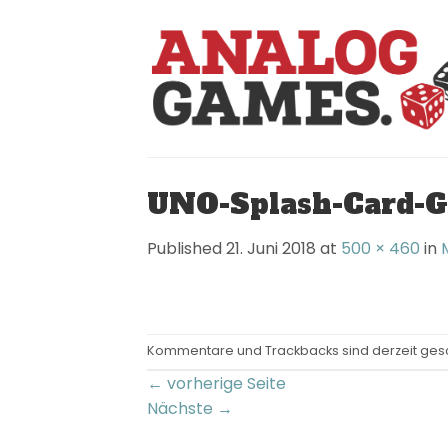
Skip
to
content
UNO-Splash-Card-G
Published
21. Juni 2018
at
500 × 460
in
Kommentare und Trackbacks sind derzeit ges
←
vorherige Seite
Nächste
→