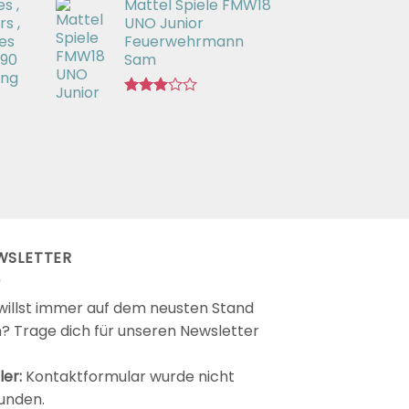
s ,
Mattel Spiele FMW18
mit
3.00
s ,
UNO Junior
von 5
es
Feuerwehrmann
 90
Sam
ing
Bewertet
mit
2.98
von 5
WSLETTER
willst immer auf dem neusten Stand
n? Trage dich für unseren Newsletter
ler:
Kontaktformular wurde nicht
unden.