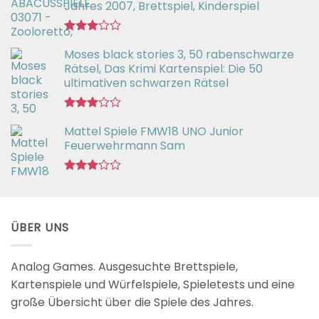
Jahres 2007, Brettspiel, Kinderspiel
Bewertet
Moses black stories 3, 50 rabenschwarze
mit
3.02
Rätsel, Das Krimi Kartenspiel: Die 50
von 5
ultimativen schwarzen Rätsel
Bewertet
Mattel Spiele FMW18 UNO Junior
mit
3.00
Feuerwehrmann Sam
von 5
Bewertet
mit
2.98
von 5
ÜBER UNS
Analog Games. Ausgesuchte Brettspiele,
Kartenspiele und Würfelspiele, Spieletests und eine
große Übersicht über die Spiele des Jahres.