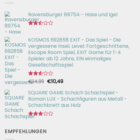
Ravensburger 89754 - Hase und Igel
Bewertet
mit
KOSMOS 692858 EXIT - Das Spiel - Die
2.47
vergessene Insel, Level: Fortgeschrittene,
von 5
Escape Room Spiel, EXIT Game für 1-4
Spieler ab 12 Jahre, EIN einmaliges
Gesellschaftsspiel
Ursprünglicher
Aktueller
€
14,99
€
10,49
Bewertet
mit
Preis
Preis
2.52
SQUARE GAME Schach Schachspiel -
war:
ist:
von 5
Roman LUX - Schachfiguren aus Metall -
€14,99
€10,49.
Schachbrett aus Holz
Bewertet
mit
EMPFEHLUNGEN
2.73
von 5