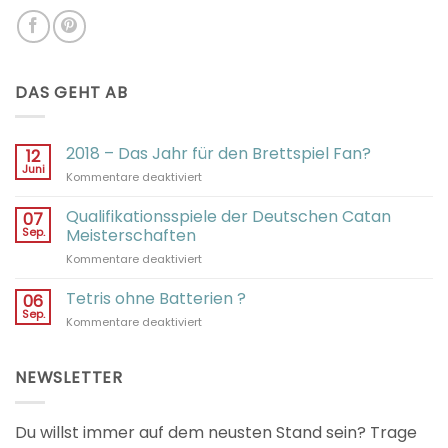
DAS GEHT AB
2018 – Das Jahr für den Brettspiel Fan?
12
Juni
für
Kommentare deaktiviert
2018
–
Qualifikationsspiele der Deutschen Catan
07
Das
Sep.
Meisterschaften
Jahr
für
Kommentare deaktiviert
für
Qualifikationsspiele
den
der
Tetris ohne Batterien ?
Brettspiel
06
Deutschen
Fan?
Sep.
für
Kommentare deaktiviert
Catan
Tetris
Meisterschaften
ohne
Batterien
NEWSLETTER
?
Du willst immer auf dem neusten Stand sein? Trage