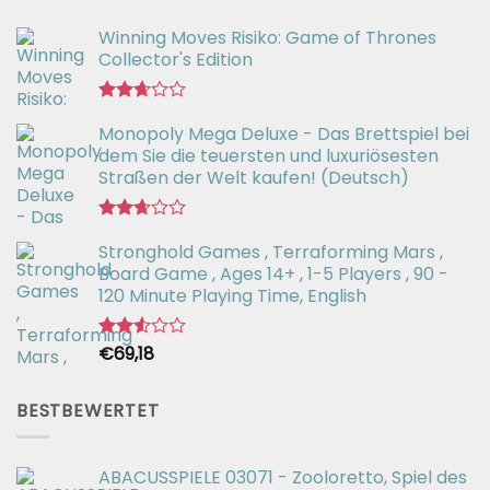
Winning Moves Risiko: Game of Thrones
Collector's Edition
Bewertet
Monopoly Mega Deluxe - Das Brettspiel bei
mit
2.66
dem Sie die teuersten und luxuriösesten
von 5
Straßen der Welt kaufen! (Deutsch)
Bewertet
Stronghold Games , Terraforming Mars ,
mit
2.64
Board Game , Ages 14+ , 1-5 Players , 90 -
von 5
120 Minute Playing Time, English
€
69,18
Bewertet
mit
2.54
von 5
BESTBEWERTET
ABACUSSPIELE 03071 - Zooloretto, Spiel des