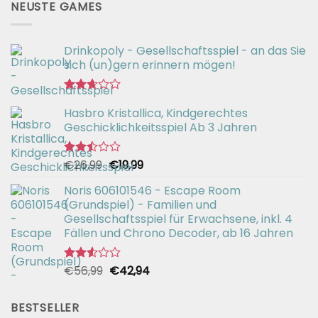
NEUSTE GAMES
Drinkopoly - Gesellschaftsspiel - an das Sie
sich (un)gern erinnern mögen!
Bewertet
Hasbro Kristallica, Kindgerechtes
mit
2.67
Geschicklichkeitsspiel Ab 3 Jahren
von 5
Ursprünglicher
Aktueller
€
26,99
€
19,99
Bewertet
mit
Preis
Preis
2.49
Noris 606101546 - Escape Room
war:
ist:
von 5
(Grundspiel) - Familien und
€26,99
€19,99.
Gesellschaftsspiel für Erwachsene, inkl. 4
Fällen und Chrono Decoder, ab 16 Jahren
Ursprünglicher
Aktueller
€
56,99
€
42,94
Bewertet
mit
Preis
Preis
2.51
war:
ist:
von 5
BESTSELLER
€56,99
€42,94.